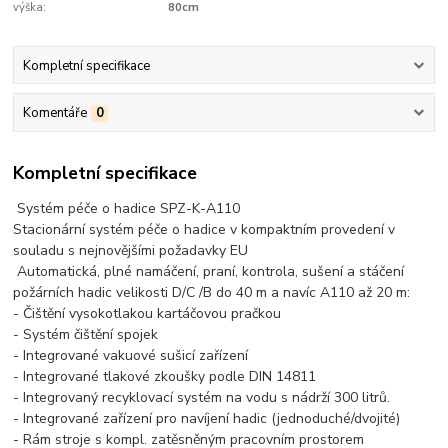
výška:
80cm
Kompletní specifikace
Komentáře
0
Kompletní specifikace
Systém péče o hadice SPZ-K-A110
Stacionární systém péče o hadice v kompaktním provedení v
souladu s nejnovějšími požadavky EU
Automatická, plné namáčení, praní, kontrola, sušení a stáčení
požárních hadic velikosti D/C /B do 40 m a navíc A110 až 20 m:
- Čištění vysokotlakou kartáčovou pračkou
- Systém čištění spojek
- Integrované vakuové sušicí zařízení
- Integrované tlakové zkoušky podle DIN 14811
- Integrovaný recyklovací systém na vodu s nádrží 300 litrů.
- Integrované zařízení pro navíjení hadic (jednoduché/dvojité)
- Rám stroje s kompl. zatěsněným pracovním prostorem