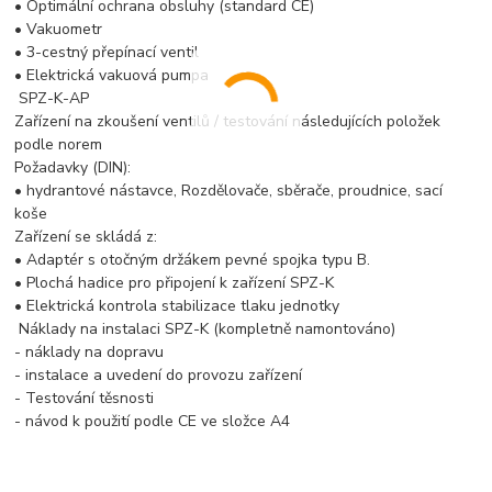
• Optimální ochrana obsluhy (standard CE)
• Vakuometr
• 3-cestný přepínací ventil
• Elektrická vakuová pumpa
SPZ-K-AP
Zařízení na zkoušení ventilů / testování následujících položek
podle norem
Požadavky (DIN):
• hydrantové nástavce, Rozdělovače, sběrače, proudnice, sací
koše
Zařízení se skládá z:
• Adaptér s otočným držákem pevné spojka typu B.
• Plochá hadice pro připojení k zařízení SPZ-K
• Elektrická kontrola stabilizace tlaku jednotky
Náklady na instalaci SPZ-K (kompletně namontováno)
- náklady na dopravu
- instalace a uvedení do provozu zařízení
- Testování těsnosti
- návod k použití podle CE ve složce A4