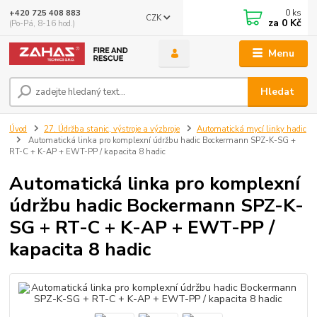
0
ks
+420 725 408 883
CZK
za
0 Kč
(Po-Pá, 8-16 hod.)
Menu
Hledat
Úvod
27. Údržba stanic, výstroje a výzbroje
Automatická mycí linky hadic
Automatická linka pro komplexní údržbu hadic Bockermann SPZ-K-SG +
RT-C + K-AP + EWT-PP / kapacita 8 hadic
Automatická linka pro komplexní
údržbu hadic Bockermann SPZ-K-
SG + RT-C + K-AP + EWT-PP /
kapacita 8 hadic