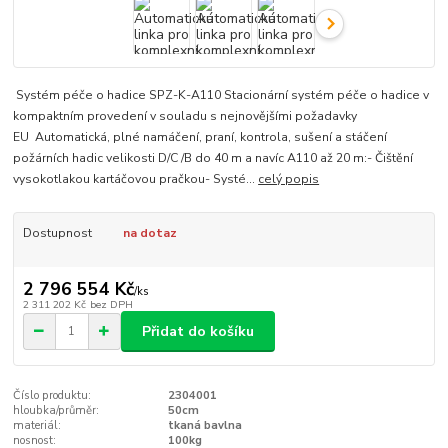
Systém péče o hadice SPZ-K-A110 Stacionární systém péče o hadice v
kompaktním provedení v souladu s nejnovějšími požadavky
EU Automatická, plné namáčení, praní, kontrola, sušení a stáčení
požárních hadic velikosti D/C /B do 40 m a navíc A110 až 20 m:- Čištění
vysokotlakou kartáčovou pračkou- Systé...
celý popis
Dostupnost
na dotaz
2 796 554 Kč
/
ks
2 311 202 Kč
bez DPH
Přidat do košíku
Číslo produktu:
2304001
hloubka/průměr:
50cm
materiál:
tkaná bavlna
nosnost:
100kg