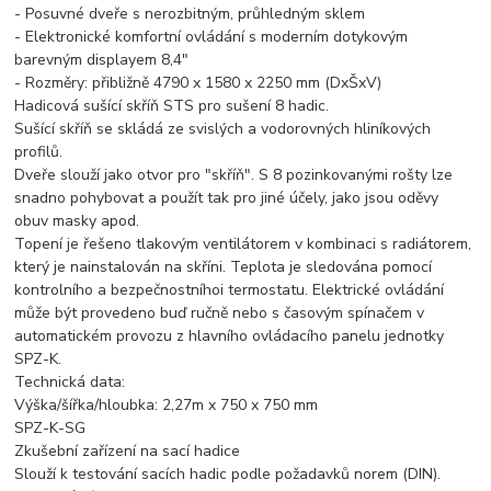
- Posuvné dveře s nerozbitným, průhledným sklem
- Elektronické komfortní ovládání s moderním dotykovým
barevným displayem 8,4"
- Rozměry: přibližně 4790 x 1580 x 2250 mm (DxŠxV)
Hadicová sušící skříň STS pro sušení 8 hadic.
Sušící skříň se skládá ze svislých a vodorovných hliníkových
profilů.
Dveře slouží jako otvor pro "skříň". S 8 pozinkovanými rošty lze
snadno pohybovat a použít tak pro jiné účely, jako jsou oděvy
obuv masky apod.
Topení je řešeno tlakovým ventilátorem v kombinaci s radiátorem,
který je nainstalován na skříni. Teplota je sledována pomocí
kontrolního a bezpečnostníhoi termostatu. Elektrické ovládání
může být provedeno buď ručně nebo s časovým spínačem v
automatickém provozu z hlavního ovládacího panelu jednotky
SPZ-K.
Technická data:
Výška/šířka/hloubka: 2,27m x 750 x 750 mm
SPZ-K-SG
Zkušební zařízení na sací hadice
Slouží k testování sacích hadic podle požadavků norem (DIN).