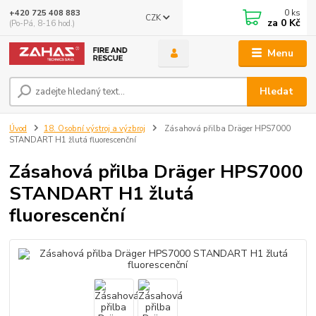
0
ks
+420 725 408 883
CZK
za
0 Kč
(Po-Pá, 8-16 hod.)
Menu
Hledat
Úvod
18. Osobní výstroj a výzbroj
Zásahová přilba Dräger HPS7000
STANDART H1 žlutá fluorescenční
Zásahová přilba Dräger HPS7000
STANDART H1 žlutá
fluorescenční