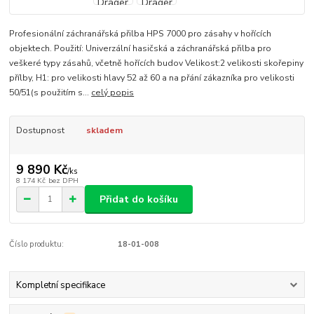
Profesionální záchranářská přilba HPS 7000 pro zásahy v hořících
objektech. Použití: Univerzální hasičská a záchranářská přilba pro
veškeré typy zásahů, včetně hořících budov Velikost:2 velikosti skořepiny
přílby, H1: pro velikosti hlavy 52 až 60 a na přání zákazníka pro velikosti
50/51(s použitím s...
celý popis
Dostupnost
skladem
9 890 Kč
/
ks
8 174 Kč
bez DPH
Přidat do košíku
Číslo produktu:
18-01-008
Kompletní specifikace