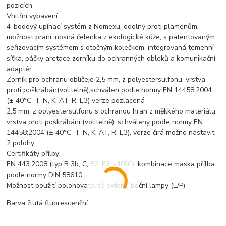
pozicích
Vnitřní vybavení:
4-bodový upínací systém z Nomexu, odolný proti plamenům,
možnost praní, nosná čelenka z ekologické kůže, s patentovaným
seřizovacím systémem s otočným kolečkem, integrovaná temenní
síťka, páčky aretace zorníku do ochranných obleků a komunikační
adaptér
Zorník pro ochranu obličeje 2,5 mm, z polyestersulfonu, vrstva
proti poškrábán(volitelně),schválen podle normy EN 14458:2004
(± 40°C, T, N, K, AT, R, E3) verze pozlacená
2,5 mm, z polyestersulfonu s ochranou hran z měkkého materiálu,
vrstva proti poškrábání (volitelně), schváleny podle normy EN
14458:2004 (± 40°C, T, N, K, AT, R, E3), verze čirá možno nastavit
2 polohy
Certifikáty přílby:
EN 443:2008 (typ B 3b, C, E2, E3, -40°C), kombinace maska přílba
podle normy DIN 58610
Možnost použití polohovatelné externí boční lampy (L/P)
Barva žlutá fluorescenční