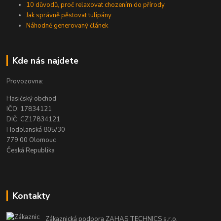
10 důvodů, proč relaxovat chozením do přírody
Jak správně pěstovat tulipány
Náhodně generovaný článek
Kde nás najdete
Provozovna:
Hasičský obchod
IČO: 17834121
DIČ: CZ17834121
Hodolanská 805/30
779 00 Olomouc
Česká Republika
Kontakty
Zákaznická podpora ZAHAS TECHNICS s.r.o.