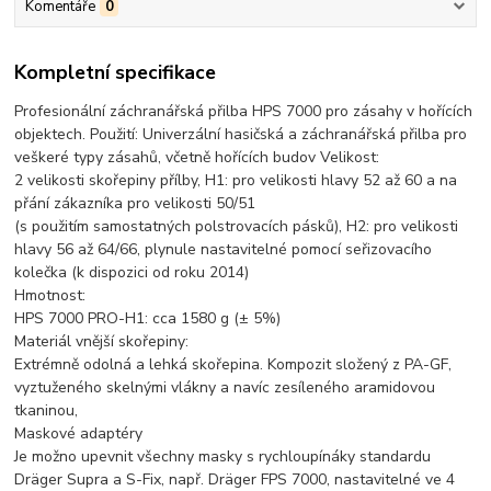
Komentáře
0
Kompletní specifikace
Profesionální záchranářská přilba HPS 7000 pro zásahy v hořících
objektech. Použití: Univerzální hasičská a záchranářská přilba pro
veškeré typy zásahů, včetně hořících budov Velikost:
2 velikosti skořepiny přílby, H1: pro velikosti hlavy 52 až 60 a na
přání zákazníka pro velikosti 50/51
(s použitím samostatných polstrovacích pásků), H2: pro velikosti
hlavy 56 až 64/66, plynule nastavitelné pomocí seřizovacího
kolečka (k dispozici od roku 2014)
Hmotnost:
HPS 7000 PRO-H1: cca 1580 g (± 5%)
Materiál vnější skořepiny:
Extrémně odolná a lehká skořepina. Kompozit složený z PA-GF,
vyztuženého skelnými vlákny a navíc zesíleného aramidovou
tkaninou,
Maskové adaptéry
Je možno upevnit všechny masky s rychloupínáky standardu
Dräger Supra a S-Fix, např. Dräger FPS 7000, nastavitelné ve 4