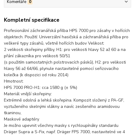
Komentáře
0
Kompletní specifikace
Profesionální záchranářská přilba HPS 7000 pro zásahy v hořících
objektech. Použití: Univerzální hasičská a záchranářská přilba pro
veškeré typy zásahů, včetně hořících budov Velikost:
2 velikosti skořepiny přílby, H1: pro velikosti hlavy 52 až 60 a na
přání zákazníka pro velikosti 50/51
(s použitím samostatných polstrovacích pásků), H2: pro velikosti
hlavy 56 až 64/66, plynule nastavitelné pomocí seřizovacího
kolečka (k dispozici od roku 2014)
Hmotnost:
HPS 7000 PRO-H1: cca 1580 g (± 5%)
Materiál vnější skořepiny:
Extrémně odolná a lehká skořepina. Kompozit složený z PA-GF,
vyztuženého skelnými vlákny a navíc zesíleného aramidovou
tkaninou,
Maskové adaptéry
Je možno upevnit všechny masky s rychloupínáky standardu
Dräger Supra a S-Fix, např. Dräger FPS 7000, nastavitelné ve 4