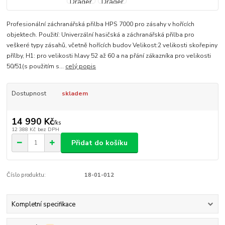
Profesionální záchranářská přilba HPS 7000 pro zásahy v hořících
objektech. Použití: Univerzální hasičská a záchranářská přilba pro
veškeré typy zásahů, včetně hořících budov Velikost:2 velikosti skořepiny
přílby, H1: pro velikosti hlavy 52 až 60 a na přání zákazníka pro velikosti
50/51(s použitím s...
celý popis
Dostupnost
skladem
14 990 Kč
/
ks
12 388 Kč
bez DPH
Přidat do košíku
Číslo produktu:
18-01-012
Kompletní specifikace