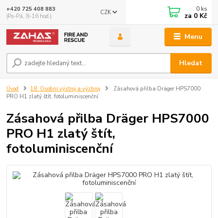
0
ks
+420 725 408 883
CZK
za
0 Kč
(Po-Pá, 8-16 hod.)
Menu
Hledat
Úvod
18. Osobní výstroj a výzbroj
Zásahová přilba Dräger HPS7000
PRO H1 zlatý štít, fotoluminiscenční
Zásahová přilba Dräger HPS7000
PRO H1 zlatý štít,
fotoluminiscenční