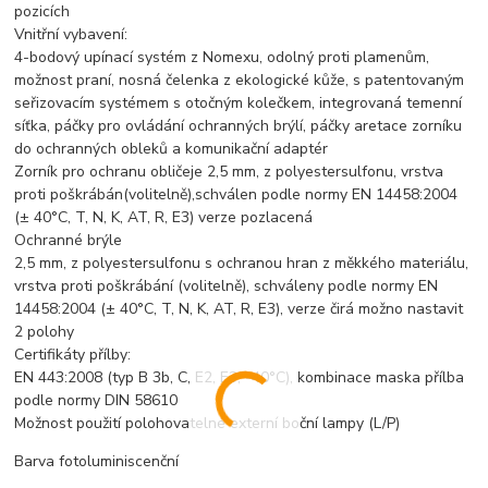
pozicích
Vnitřní vybavení:
4-bodový upínací systém z Nomexu, odolný proti plamenům,
možnost praní, nosná čelenka z ekologické kůže, s patentovaným
seřizovacím systémem s otočným kolečkem, integrovaná temenní
síťka, páčky pro ovládání ochranných brýlí, páčky aretace zorníku
do ochranných obleků a komunikační adaptér
Zorník pro ochranu obličeje 2,5 mm, z polyestersulfonu, vrstva
proti poškrábán(volitelně),schválen podle normy EN 14458:2004
(± 40°C, T, N, K, AT, R, E3) verze pozlacená
Ochranné brýle
2,5 mm, z polyestersulfonu s ochranou hran z měkkého materiálu,
vrstva proti poškrábání (volitelně), schváleny podle normy EN
14458:2004 (± 40°C, T, N, K, AT, R, E3), verze čirá možno nastavit
2 polohy
Certifikáty přílby:
EN 443:2008 (typ B 3b, C, E2, E3, -40°C), kombinace maska přílba
podle normy DIN 58610
Možnost použití polohovatelné externí boční lampy (L/P)
Barva fotoluminiscenční