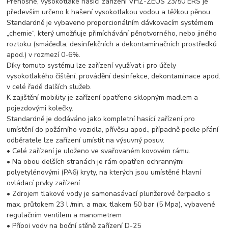
Přenosné, vysokotlaké hasicí zařízení VHZ-ZEUS 23/50 ERS je
především určeno k hašení vysokotlakou vodou a těžkou pěnou.
Standardně je vybaveno proporcionálním dávkovacím systémem
„chemie“, který umožňuje přimíchávání pěnotvorného, nebo jiného
roztoku (smáčedla, desinfekčních a dekontaminačních prostředků
apod.) v rozmezí 0-6%.
Díky tomuto systému lze zařízení využívat i pro účely
vysokotlakého čištění, provádění desinfekce, dekontaminace apod.
v celé řadě dalších služeb.
K zajištění mobility je zařízení opatřeno sklopným madlem a
pojezdovými kolečky.
Standardně je dodáváno jako kompletní hasící zařízení pro
umístění do požárního vozidla, přívěsu apod., případně podle přání
odběratele lze zařízení umístit na výsuvný posuv.
• Celé zařízení je uloženo ve svařovaném kovovém rámu.
• Na obou delších stranách je rám opatřen ochrannými
polyetylénovými (PA6) kryty, na kterých jsou umístěné hlavní
ovládací prvky zařízení
• Zdrojem tlakové vody je samonasávací plunžerové čerpadlo s
max. průtokem 23 l /min. a max. tlakem 50 bar (5 Mpa), vybavené
regulačním ventilem a manometrem
• Přípoj vody na boční stěně zařízení D-25