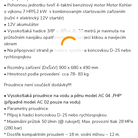
• Pohonnou jednotku tvoří 4-taktní benzínový motor Motor Kohler
o výkonu 7 HP/5,2 kW s kombinovaným startovacím zařízením
(ruční + elektrický 12V startér)
• 12V akumulátor
• Vysokotlaká hadice 3/8" o délce do 50 metrů je navinuta na
průtočném navijáku opatřeném ruční navíjecí klikou a navíjecím
oknem
• Na připojovací straně je hadice opatřena koncovkou D-25 nebo
rychlospojkou
• Rozměry zařízení (DxŠxV) 900 x 680 x 490 mm
• Hmotnost podle provedení cca 78- 83 kg
Proudnice není součástí dodávky!!!!
• Vysokotlaká proudnice na vodu a pěnu model AC 04 „FHP“
(případně model AC 02 pouze na vodu)
• Parametry proudnice:
* Přípoj k hadici koncovkou D-25 nebo rychlospojkou
* Maximální průtok 50 l/min (@ rukojeť); Max. provozní tlak 28 MPa
(280 bar)
* Dostřik kompaktním proudem ~ 18 m, vodní mlhou ~ 12 m,