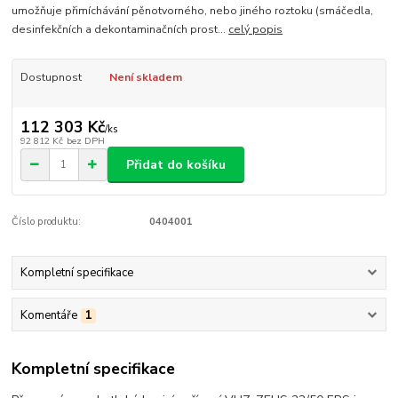
umožňuje přimíchávání pěnotvorného, nebo jiného roztoku (smáčedla,
desinfekčních a dekontaminačních prost...
celý popis
Dostupnost
Není skladem
112 303 Kč
/
ks
92 812 Kč
bez DPH
Přidat do košíku
Číslo produktu:
0404001
Kompletní specifikace
Komentáře
1
Kompletní specifikace