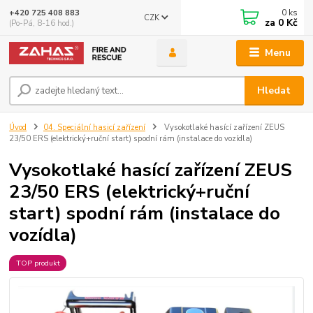
0
ks
+420 725 408 883
CZK
za
0 Kč
(Po-Pá, 8-16 hod.)
Menu
Hledat
Úvod
04. Speciální hasicí zařízení
Vysokotlaké hasící zařízení ZEUS
23/50 ERS (elektrický+ruční start) spodní rám (instalace do vozídla)
Vysokotlaké hasící zařízení ZEUS
23/50 ERS (elektrický+ruční
start) spodní rám (instalace do
vozídla)
TOP produkt