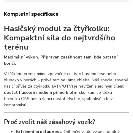
Kompletní specifikace
Hasičský modul za čtyřkolku:
Kompaktní síla do nejtvrdšího
terénu
Maximální výkon. Připraven zasáhnout tam, kde ostatní
končí.
V těžkém terénu, mimo zpevněné cesty, v hustém lese nebo
hluboko v horách – právě tam se láme chleba. Náš specializovaný
hasicí přívěs za čtyřkolku (ATV/UTV) je navržen s jediným cílem:
dostat hasební médium přímo k ohnisku
, kam se těžká
technika CAS nemá šanci dostat. Rychle, spolehlivě a bez
kompromisů.
Proč zvolit náš zásahový vozík?
Extrémní prostupnost:
Odlehčený, ale vysoce odolný