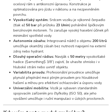
ocelový rám s antikorozní úpravou. Konstrukce je
optimalizována pro jízdu v náklonu a na nezpevněném
povrchu.
Vysokotlaký systém:
Srdcem vozíku je výkonné čerpadlo
(tlak až
50 bar
při průtoku
23 l/min
) poháněné špičkovým
benzínovým motorem. To zaručuje vysoký hasební účinek při
minimální spotřebě vody.
Autonomie zásahu:
Integrovaná nádrž o objemu
200 litrů
umožňuje okamžitý zásah bez nutnosti napojení na externí
zdroj nebo hydrant.
Dlouhý operační rádius:
Naviják s
50 metry
vysokotlaké
hadice (
$arnothing$
3/8”) zajistí, že uhasíte ohnisko i v
hluboké stráni nebo uvnitř objektu.
Variabilita proudu:
Profesionální proudnice umožňuje
plynulé přepínání mezi plným proudem pro hloubkové
hašení a mlhou pro efektivní ochlazování a úsporu vody.
Univerzální mobilita:
Vozík je vybaven standardním
spojovacím zařízením pro čtyřkolky (ISO 50), ale jeho
vyvážení umožňuje i ruční manipulaci v úzkých prostorech.