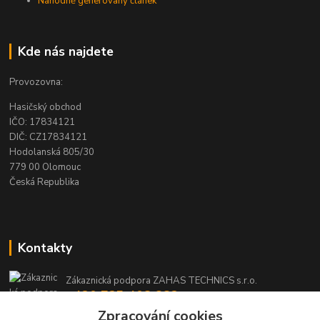
Náhodně generovaný článek
Kde nás najdete
Provozovna:
Hasičský obchod
IČO: 17834121
DIČ: CZ17834121
Hodolanská 805/30
779 00 Olomouc
Česká Republika
Kontakty
Zákaznická podpora ZAHAS TECHNICS s.r.o.
+420 725 408 883
(Po-Pá, 8-16 hod.)
Zpracování cookies