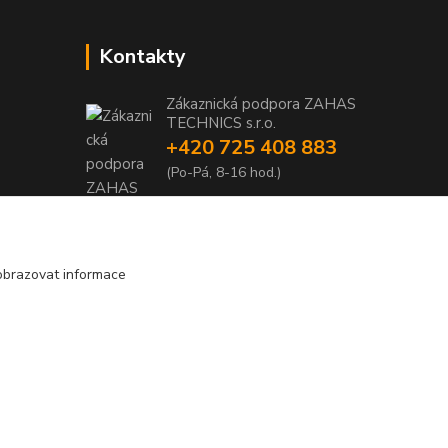
Kontakty
Zákaznická podpora ZAHAS
TECHNICS s.r.o.
+420 725 408 883
1
(Po-Pá, 8-16 hod.)
1
info@zahas-technics.eu
obrazovat informace
Vytvořeno na
Eshop-rychle.cz