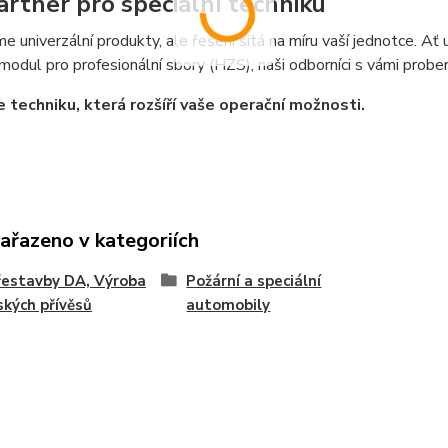
artner pro speciální techniku
e univerzální produkty, ale řešení šitá na míru vaší jednotce. A
 modul pro profesionální sbory (HZS), naši odborníci s vámi prob
 techniku, která rozšíří vaše operační možnosti.
zařazeno v kategoriích
řestavby DA, Výroba
Požární a speciální
ských přívěsů
automobily