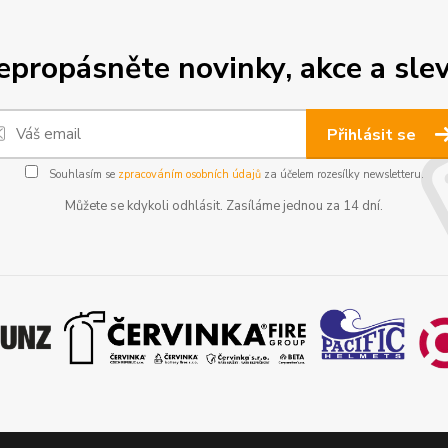
epropásněte novinky, akce a slev
Přihlásit se
Souhlasím se
zpracováním osobních údajů
za účelem rozesílky newsletteru.
Můžete se kdykoli odhlásit. Zasíláme jednou za 14 dní.