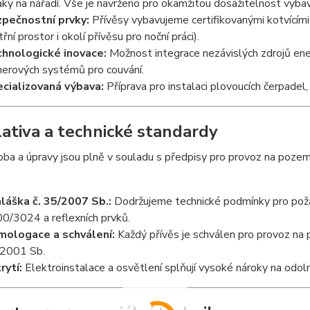
áky na nářadí. Vše je navrženo pro okamžitou dosažitelnost vybav
pečnostní prvky:
Přívěsy vybavujeme certifikovanými kotvícími 
třní prostor i okolí přívěsu pro noční práci).
hnologické inovace:
Možnost integrace nezávislých zdrojů ene
erových systémů pro couvání.
cializovaná výbava:
Příprava pro instalaci plovoucích čerpadel
lativa a technické standardy
ba a úpravy jsou plně v souladu s předpisy pro provoz na pozemn
láška č. 35/2007 Sb.:
Dodržujeme technické podmínky pro požá
0/3024 a reflexních prvků.
ologace a schválení:
Každý přívěs je schválen pro provoz na
2001 Sb.
rytí:
Elektroinstalace a osvětlení splňují vysoké nároky na odoln