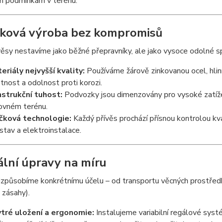
ím podmínkám v terénu.
ková výroba bez kompromisů
ěsy nestavíme jako běžné přepravníky, ale jako vysoce odolné sp
eriály nejvyšší kvality:
Používáme žárově zinkovanou ocel, hlin
otnost a odolnost proti korozi.
strukční tuhost:
Podvozky jsou dimenzovány pro vysoké zatížení
ovném terénu.
čková technologie:
Každý přívěs prochází přísnou kontrolou kva
stav a elektroinstalace.
ální úpravy na míru
izpůsobíme konkrétnímu účelu – od transportu věcných prostředk
 zásahy).
tré uložení a ergonomie:
Instalujeme variabilní regálové syst