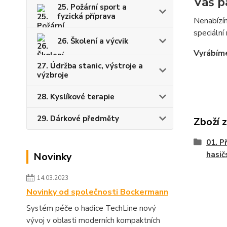
Váš p
25. Požární sport a
fyzická příprava
Nenabízím
speciální
26. Školení a výcvik
Vyrábíme
27. Údržba stanic, výstroje a
výzbroje
28. Kyslíkové terapie
29. Dárkové předměty
Zboží 
01. P
hasič
Novinky
14.03.2023
Novinky od společnosti Bockermann
Systém péče o hadice TechLine nový
vývoj v oblasti moderních kompaktních