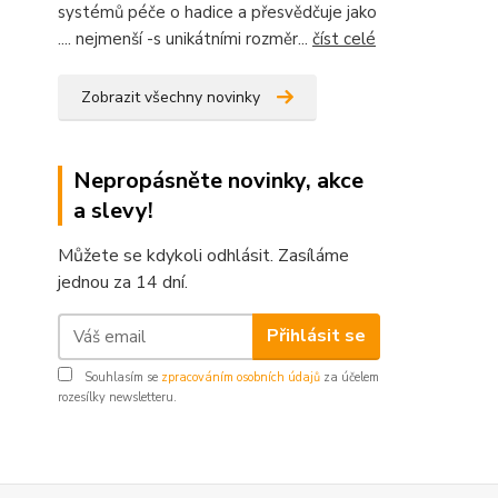
systémů péče o hadice a přesvědčuje jako
.... nejmenší -s unikátními rozměr...
číst celé
Zobrazit všechny novinky
Nepropásněte novinky, akce
a slevy!
Můžete se kdykoli odhlásit. Zasíláme
jednou za 14 dní.
Přihlásit se
Souhlasím se
zpracováním osobních údajů
za účelem
rozesílky newsletteru.