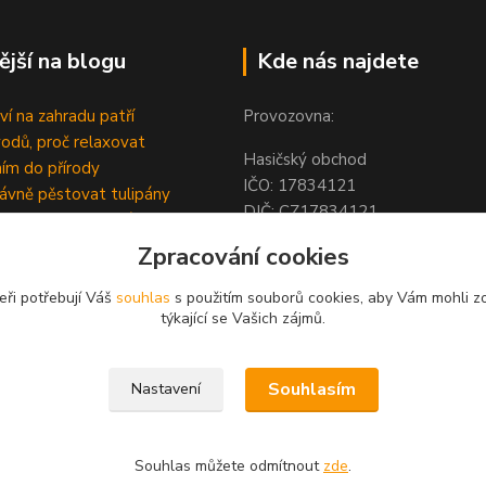
ější na blogu
Kde nás najdete
ví na zahradu patří
Provozovna:
odů, proč relaxovat
Hasičský obchod
ím do přírody
IČO: 1783412
rávně pěstovat tulipány
DIČ: CZ1783412
ně generovaný článek
Hodolanská 805/30
Zpracování cookies
779 00 Olomouc
Česká Republika
eři potřebují Váš
souhlas
s použitím souborů cookies, aby Vám mohli z
týkající se Vašich zájmů.
Souhlasím
Nastavení
Souhlas můžete odmítnout
zde
.