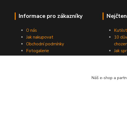
Informace pro zákazníky
Nejčten
O nás
Kutilst
Jak nakupovat
10 dův
Obchodní podmínky
chozen
Fotogalerie
Jak sp
Kontakty
Náhod
Blog
Náš e-shop a partn
© ZAHAS TECHNICS s.r.o. 2023