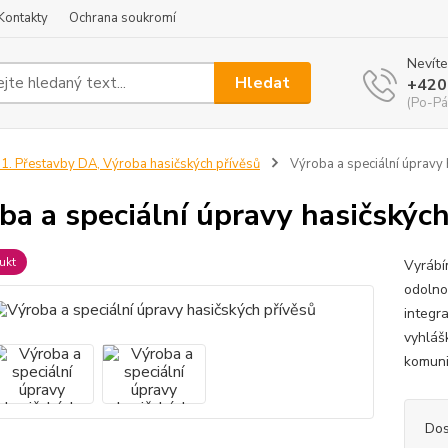
Kontakty
Ochrana soukromí
Nevíte
Hledat
+420
(Po-Pá
1. Přestavby DA, Výroba hasičských přívěsů
Výroba a speciální úpravy 
ba a speciální úpravy hasičských
ukt
Vyrábí
odolnos
integr
vyhláš
komuni
Dos