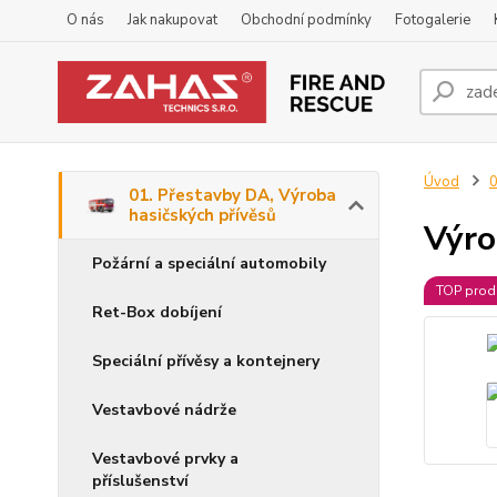
O nás
Jak nakupovat
Obchodní podmínky
Fotogalerie
Úvod
0
01. Přestavby DA, Výroba
hasičských přívěsů
Výro
Požární a speciální automobily
TOP prod
Ret-Box dobíjení
Speciální přívěsy a kontejnery
Vestavbové nádrže
Vestavbové prvky a
příslušenství