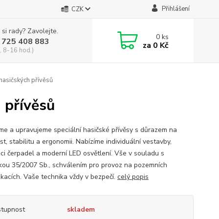
Přihlášení
CZK
 si rady? Zavolejte.
0
ks
 725 408 883
za
0 Kč
, 8-16 hod.)
hasičských přívěsů
 přívěsů
me a upravujeme speciální hasičské přívěsy s důrazem na
t, stabilitu a ergonomii. Nabízíme individuální vestavby,
aci čerpadel a moderní LED osvětlení. Vše v souladu s
kou 35/2007 Sb., schválením pro provoz na pozemních
kacích. Vaše technika vždy v bezpečí.
celý popis
tupnost
skladem