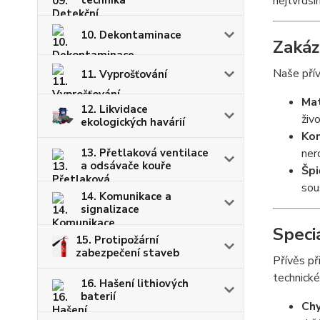
nejtvrdš
10. Dekontaminace
Zakáz
Naše přív
11. Vyprošťování
Mat
12. Likvidace
živ
ekologických havárií
Kon
13. Přetlaková ventilace
ner
a odsávače kouře
Špi
sou
14. Komunikace a
signalizace
Speci
15. Protipožární
zabezpečení staveb
Přívěs př
technické
16. Hašení lithiových
baterií
Chy