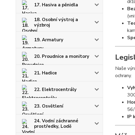
drž
17. Hasiva a pěnidla
Bez
(vni
18. Osobní výstroj a
Tec
výzbroj
kam
Spe
19. Armatury
Legis
20. Proudnice a monitory
Naše výro
21. Hadice
ochrany.
Vyh
22. Elektrocentrály
300
Hom
23. Osvětlení
56/
IP k
24. Vodní záchranné
prostředky, Lodě