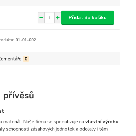
Přidat do košíku
roduktu:
01-01-002
Komentáře
0
 přívěsů
st
a materiál. Naše firma se specializuje na
vlastní výrobu
valy schopnosti zásahových jednotek a odolaly i těm