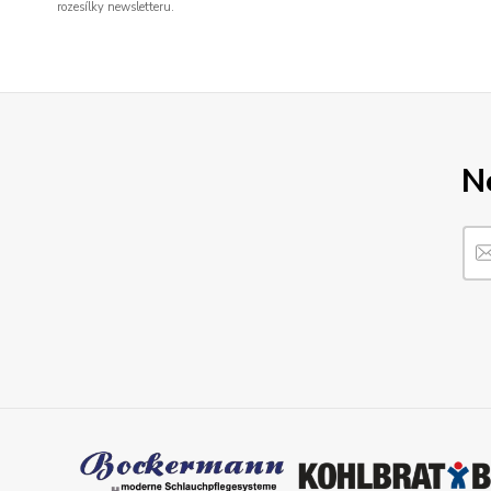
rozesílky newsletteru.
N