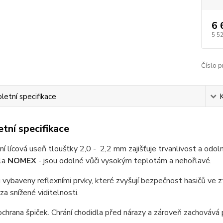
6 
5 5
Číslo p
etní specifikace
tní specifikace
í lícová useň tloušťky 2,0 - 2,2 mm zajišťuje trvanlivost a odo
la
NOMEX
- jsou odolné vůči vysokým teplotám a nehořlavé.
 vybaveny reflexními prvky, které zvyšují bezpečnost hasičů ve z
i za snížené viditelnosti.
hrana špiček. Chrání chodidla před nárazy a zároveň zachovává 