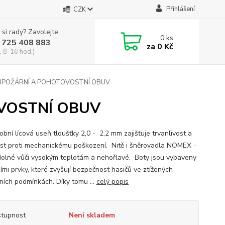
Přihlášení
CZK
 si rady? Zavolejte.
0
ks
 725 408 883
za
0 Kč
, 8-16 hod.)
IPOŽÁRNÍ A POHOTOVOSTNÍ OBUV
VOSTNÍ OBUV
bní lícová useň tloušťky 2,0 - 2,2 mm zajišťuje trvanlivost a
st proti mechanickému poškození. Nitě i šněrovadla NOMEX -
dolné vůči vysokým teplotám a nehořlavé. Boty jsou vybaveny
ími prvky, které zvyšují bezpečnost hasičů ve ztížených
ních podmínkách. Díky tomu ...
celý popis
tupnost
Není skladem