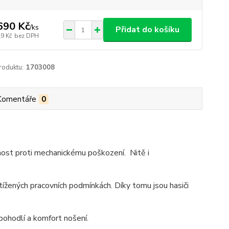
690 Kč
/
ks
Přidat do košíku
29 Kč
bez DPH
roduktu:
1703008
Komentáře
0
lnost proti mechanickému poškození. Nitě i
tížených pracovních podmínkách. Díky tomu jsou hasiči
pohodlí a komfort nošení.