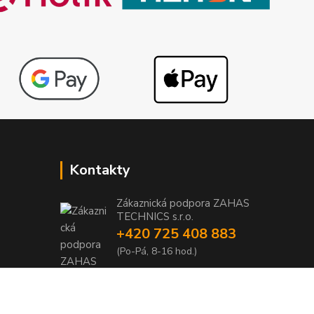
Kontakty
Zákaznická podpora ZAHAS
TECHNICS s.r.o.
+420 725 408 883
1
(Po-Pá, 8-16 hod.)
1
info@zahas-technics.eu