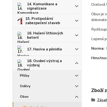
14. Komunikace a
Ocelová t
signalizace
Obuv je v
15. Protipožární
dokonale 
zabezpečení staveb
Rychloupí
16. Hašení lithiových
baterií
Lepená p
Norma:
E
17. Hasiva a pěnidla
Hmotnos
18. Osobní výstroj a
výzbroj
Přilby
Oděvy
Zboží 
Obuv
Zása