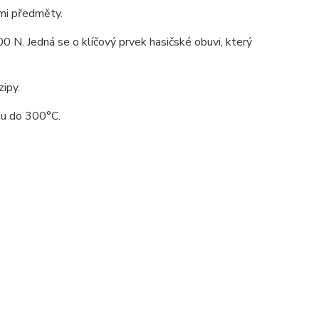
ými předměty.
0 N. Jedná se o klíčový prvek hasičské obuvi, který
ipy.
lu do 300°C.