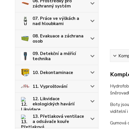
06. Prostředky pro
záchranný systém
07. Práce ve výškách a
nad hloubkami
08. Evakuace a záchrana
osob
09. Detekční a měřící
Kompl
technika
10. Dekontaminace
Komple
Hydrofobn
11. Vyprošťování
šněrovad
12. Likvidace
ekologických havárií
Boty jsou
viditelní 
13. Přetlaková ventilace
a odsávače kouře
Gumová oc