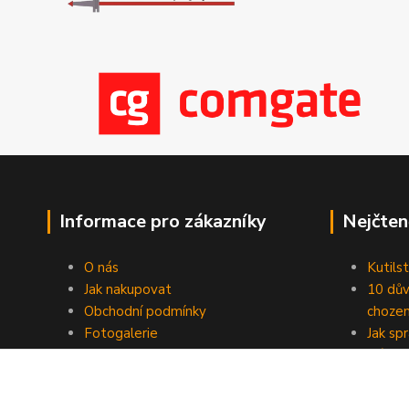
Informace pro zákazníky
Nejčten
O nás
Kutilst
Jak nakupovat
10 dův
Obchodní podmínky
chozen
Fotogalerie
Jak sp
Kontakty
Náhod
Blog