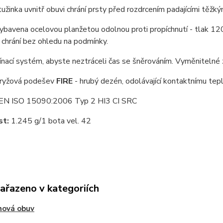
užinka uvnitř obuvi chrání prsty před rozdrcením padajícími těžk
ybavena ocelovou planžetou odolnou proti propíchnutí - tlak 120
chrání bez ohledu na podmínky.
nací systém, abyste neztráceli čas se šněrováním. Vyměnitelné z
ryžová podešev
FIRE
- hrubý dezén, odolávající kontaktnímu tep
N ISO 15090:2006 Typ 2 HI3 CI SRC
t:
1.245 g/1 bota vel. 42
zařazeno v kategoriích
hová obuv