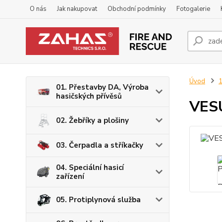
O nás
Jak nakupovat
Obchodní podmínky
Fotogalerie
Úvod
1
01. Přestavby DA, Výroba
hasičských přívěsů
VES
02. Žebříky a plošiny
03. Čerpadla a stříkačky
04. Speciální hasicí
zařízení
05. Protiplynová služba