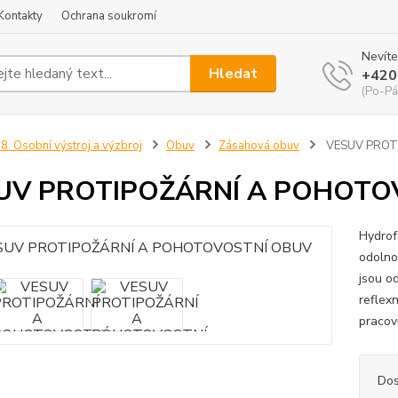
Kontakty
Ochrana soukromí
Nevíte
Hledat
+420
(Po-Pá
8. Osobní výstroj a výzbroj
Obuv
Zásahová obuv
VESUV PROT
UV PROTIPOŽÁRNÍ A POHOTO
Hydrofo
odolno
jsou o
reflexn
pracov
Dos