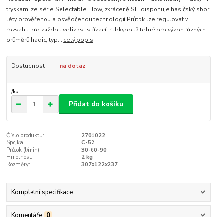
tryskami ze série Selectable Flow, zkráceně SF, disponuje hasičský sbor
léty prověřenou a osvědčenou technologií.Průtok lze regulovat v
rozsahu pro každou velikost stříkací trubkypoužitelné pro výkon různých
průměrů hadic, typ...
celý popis
Dostupnost
na dotaz
/
ks
Přidat do košíku
Číslo produktu:
2701022
Spojka:
C-52
Průtok (l/min):
30-60-90
Hmotnost:
2 kg
Rozměry:
307x122x237
Kompletní specifikace
Komentáře
0