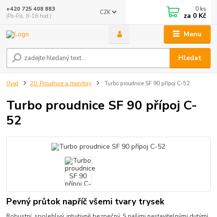
0
ks
+420 725 408 883
CZK
za
0 Kč
(Po-Pá, 8-16 hod.)
Menu
Hledat
Úvod
20. Proudnice a monitory
Turbo proudnice SF 90 přípoj C-52
Turbo proudnice SF 90 přípoj C-
52
Pevný průtok napříč všemi tvary trysek
Robustní, spolehlivý, intuitivně bezpečný. S našimi nastavitelnými dutými