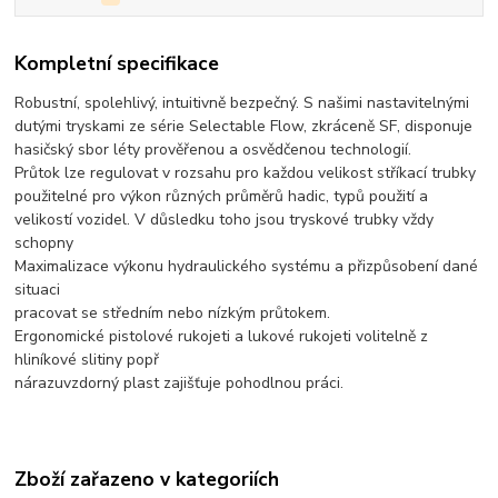
Kompletní specifikace
Robustní, spolehlivý, intuitivně bezpečný. S našimi nastavitelnými
dutými tryskami ze série Selectable Flow, zkráceně SF, disponuje
hasičský sbor léty prověřenou a osvědčenou technologií.
Průtok lze regulovat v rozsahu pro každou velikost stříkací trubky
použitelné pro výkon různých průměrů hadic, typů použití a
velikostí vozidel. V důsledku toho jsou tryskové trubky vždy
schopny
Maximalizace výkonu hydraulického systému a přizpůsobení dané
situaci
pracovat se středním nebo nízkým průtokem.
Ergonomické pistolové rukojeti a lukové rukojeti volitelně z
hliníkové slitiny popř
nárazuvzdorný plast zajišťuje pohodlnou práci.
Zboží zařazeno v kategoriích