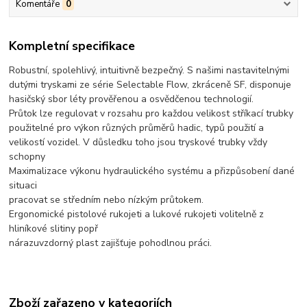
Komentáře
0
Kompletní specifikace
Robustní, spolehlivý, intuitivně bezpečný. S našimi nastavitelnými
dutými tryskami ze série Selectable Flow, zkráceně SF, disponuje
hasičský sbor léty prověřenou a osvědčenou technologií.
Průtok lze regulovat v rozsahu pro každou velikost stříkací trubky
použitelné pro výkon různých průměrů hadic, typů použití a
velikostí vozidel. V důsledku toho jsou tryskové trubky vždy
schopny
Maximalizace výkonu hydraulického systému a přizpůsobení dané
situaci
pracovat se středním nebo nízkým průtokem.
Ergonomické pistolové rukojeti a lukové rukojeti volitelně z
hliníkové slitiny popř
nárazuvzdorný plast zajišťuje pohodlnou práci.
Zboží zařazeno v kategoriích