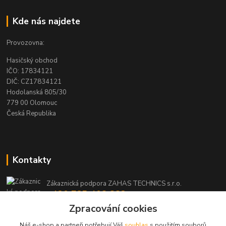
Kde nás najdete
Provozovna:
Hasičský obchod
IČO: 17834121
DIČ: CZ17834121
Hodolanská 805/30
779 00 Olomouc
Česká Republika
Kontakty
Zákaznická podpora ZAHAS TECHNICS s.r.o.
+420 725 408 883
(Po-Pá, 8-16 hod.)
Zpracování cookies
Náš e-shop a partneři potřebují Váš
souhlas
s použitím souborů