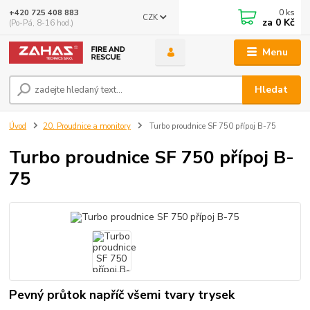
0
ks
+420 725 408 883
CZK
za
0 Kč
(Po-Pá, 8-16 hod.)
Menu
Hledat
Úvod
20. Proudnice a monitory
Turbo proudnice SF 750 přípoj B-75
Turbo proudnice SF 750 přípoj B-
75
Pevný průtok napříč všemi tvary trysek