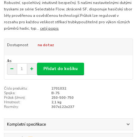
Robustní, spolehlivý, intuitivně bezpečný. S našimi nastavitelnými dutými
tryskami ze série Selectable Flow, zkráceně SF, disponuje hasičský sbor
léty prověřenou a osvědčenou technologií.Průtok lze regulovat v
rozsahu pro každou velikost stříkací trubkypoužitelné pro výkon různých
průměrů hadic, typ...
celý popis
Dostupnost
na dotaz
/
ks
Přidat do košíku
Číslo produktu:
2701032
Spojka:
B-75
Průtok (l/min):
250-500-750
Hmotnost:
2,1 kg
Rozměry:
307x122x237
Kompletní specifikace