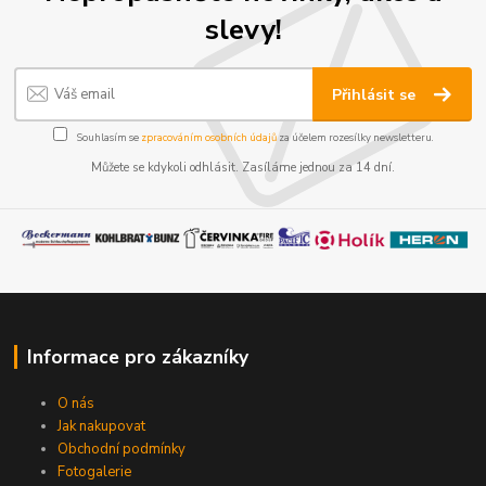
slevy!
Přihlásit se
Souhlasím se
zpracováním osobních údajů
za účelem rozesílky newsletteru.
Můžete se kdykoli odhlásit. Zasíláme jednou za 14 dní.
Informace pro zákazníky
O nás
Jak nakupovat
Obchodní podmínky
Fotogalerie