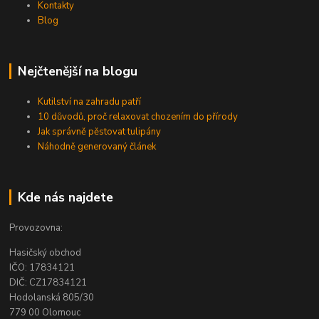
Kontakty
Blog
Nejčtenější na blogu
Kutilství na zahradu patří
10 důvodů, proč relaxovat chozením do přírody
Jak správně pěstovat tulipány
Náhodně generovaný článek
Kde nás najdete
Provozovna:
Hasičský obchod
IČO: 17834121
DIČ: CZ17834121
Hodolanská 805/30
779 00 Olomouc