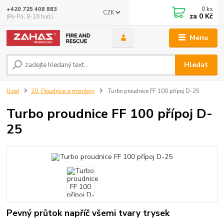
0
ks
+420 725 408 883
CZK
za
0 Kč
(Po-Pá, 8-16 hod.)
Menu
Hledat
Úvod
20. Proudnice a monitory
Turbo proudnice FF 100 přípoj D-25
Turbo proudnice FF 100 přípoj D-
25
Pevný průtok napříč všemi tvary trysek