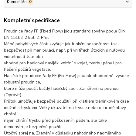
Komentáře
0
Kompletní specifikace
Proudnice řady FF (Fixed Flow) jsou standardizovány podle DIN
EN 15182-2 kat. 2. Přes
Méně pohyblivých částí zvyšuje jak funkční bezpečnost, tak
bezpečnost při manipulaci, např. při vnitřních útocích s nulovou
viditelností. Jste oba
vhodné pro hadicový naviják, vnitřní rukojeť, tvorbu pěny i pro
hašení požárů vegetace.
Hasičské proudnice řady FF (Fix Flow) jsou plnohodnotné, vysoce
robustní proudnice,
které může použít každý hasičský sbor. Zaměření na pevnou
(Opravit)
Průtok umožňuje bezpečné použití i při krátkém tréninkovém čase
možné s tryskami. Velký ukazatel na trysce nebo ochraně hlavy
chrání
nejen chrání trysku před poškozením pádem, ale také
demonstruje bezpečné použití
Útočný sprej na. Zranění v důsledku náhodného nadměrného