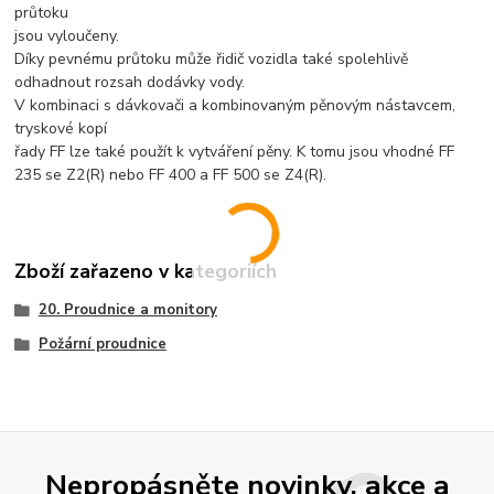
průtoku
jsou vyloučeny.
Díky pevnému průtoku může řidič vozidla také spolehlivě
odhadnout rozsah dodávky vody.
V kombinaci s dávkovači a kombinovaným pěnovým nástavcem,
tryskové kopí
řady FF lze také použít k vytváření pěny. K tomu jsou vhodné FF
235 se Z2(R) nebo FF 400 a FF 500 se Z4(R).
Zboží zařazeno v kategoriích
20. Proudnice a monitory
Požární proudnice
Nepropásněte novinky, akce a