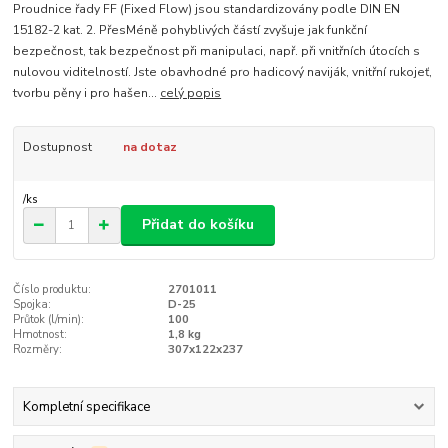
Proudnice řady FF (Fixed Flow) jsou standardizovány podle DIN EN
15182-2 kat. 2. PřesMéně pohyblivých částí zvyšuje jak funkční
bezpečnost, tak bezpečnost při manipulaci, např. při vnitřních útocích s
nulovou viditelností. Jste obavhodné pro hadicový naviják, vnitřní rukojeť,
tvorbu pěny i pro hašen...
celý popis
Dostupnost
na dotaz
/
ks
Přidat do košíku
Číslo produktu:
2701011
Spojka:
D-25
Průtok (l/min):
100
Hmotnost:
1,8 kg
Rozměry:
307x122x237
Kompletní specifikace