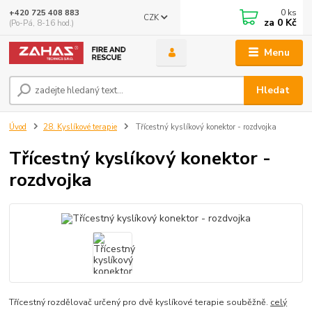
0
ks
+420 725 408 883
CZK
za
0 Kč
(Po-Pá, 8-16 hod.)
Menu
Hledat
Úvod
28. Kyslíkové terapie
Třícestný kyslíkový konektor - rozdvojka
Třícestný kyslíkový konektor -
rozdvojka
Třícestný rozdělovač určený pro dvě kyslíkové terapie souběžně.
celý