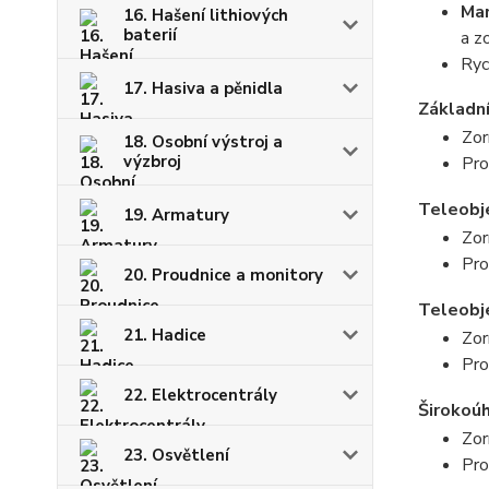
Man
16. Hašení lithiových
baterií
a z
Ryc
17. Hasiva a pěnidla
Základní
Zor
18. Osobní výstroj a
výzbroj
Pro
Teleobje
19. Armatury
Zor
Pro
20. Proudnice a monitory
Teleobje
21. Hadice
Zor
Pro
22. Elektrocentrály
Širokoúh
Zor
23. Osvětlení
Pro