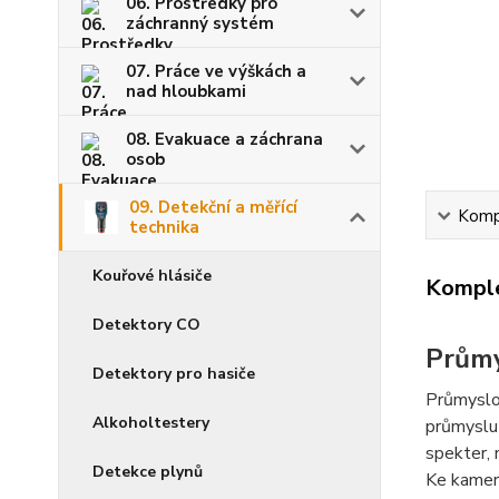
06. Prostředky pro
záchranný systém
07. Práce ve výškách a
nad hloubkami
08. Evakuace a záchrana
osob
09. Detekční a měřící
Kompl
technika
Kouřové hlásiče
Komple
Detektory CO
Prům
Detektory pro hasiče
Průmyslov
Alkoholtestery
průmyslu 
spekter, 
Detekce plynů
Ke kamerá