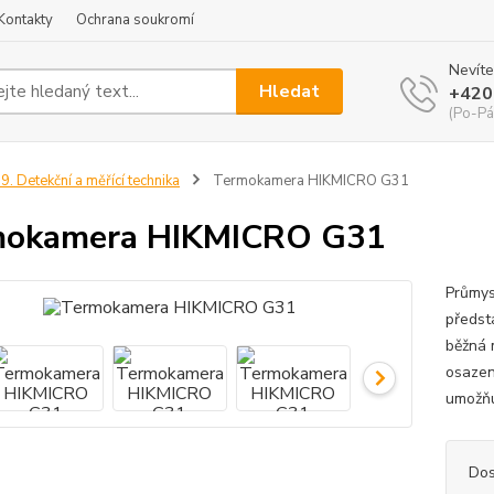
Kontakty
Ochrana soukromí
Nevíte
Hledat
+420
(Po-Pá
9. Detekční a měřící technika
Termokamera HIKMICRO G31
mokamera HIKMICRO G31
Průmys
předst
běžná 
osazen
umožňu
Dos