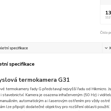
13
112
Číslo p
etní specifikace
tní specifikace
yslová termokamera G31
é termokamery řady G představují nejvyšší řadu od Hikmicro. J
i stavebnictví. Kamera je osazena infračerveným (50 Hz) i vidit
manuálním, automatickým a i laserovým ostřením pro vždy ostré
m lze připojit dodatečné objektivy pro rozšíření oblasti použit