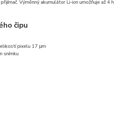
S přijímač. Výměnný akumulátor Li-ion umožňuje až 4 h
ého čipu
elikostí pixelu 17 μm
m snímku