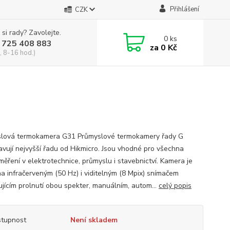
Přihlášení
CZK
 si rady? Zavolejte.
0
ks
 725 408 883
za
0 Kč
, 8-16 hod.)
lová termokamera G31 Průmyslové termokamery řady G
avují nejvyšší řadu od Hikmicro. Jsou vhodné pro všechna
měření v elektrotechnice, průmyslu i stavebnictví. Kamera je
a infračerveným (50 Hz) i viditelným (8 Mpix) snímačem
jícím prolnutí obou spekter, manuálním, autom...
celý popis
tupnost
Není skladem