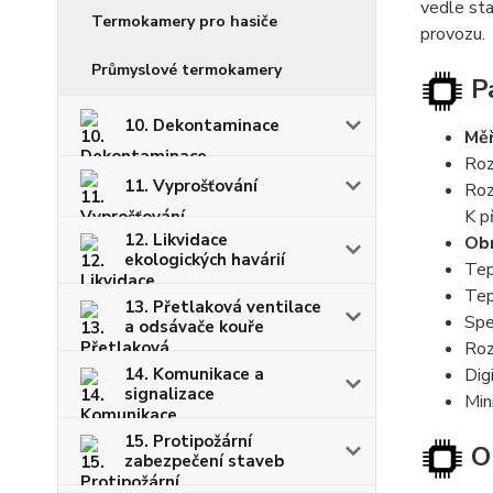
vedle sta
Termokamery pro hasiče
provozu.
Průmyslové termokamery
Pa
10. Dekontaminace
Měř
Roz
11. Vyprošťování
Roz
K p
12. Likvidace
Obn
ekologických havárií
Tep
Tep
13. Přetlaková ventilace
Spe
a odsávače kouře
Roz
Dig
14. Komunikace a
signalizace
Min
15. Protipožární
Ob
zabezpečení staveb