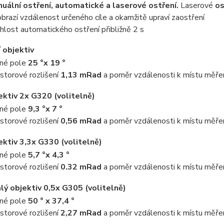
uální ostření, automatické a laserové ostření.
Laserové
os
obrazí vzdálenost určeného cíle a okamžitě upraví zaostření
hlost automatického ostření přibližně 2 s
 objektiv
né pole
25 °x 19 °
storové rozlišení
1,13 mRad
a poměr vzdálenosti k místu měře
ktiv 2x G320 (volitelně)
né pole
9,3 °x 7 °
storové rozlišení
0,56 mRad
a poměr vzdálenosti k místu měře
ktiv 3,3x G330 (volitelně)
né pole
5,7 °x 4,3 °
storové rozlišení
0.32 mRad
a poměr vzdálenosti k místu měře
lý objektiv 0,5x G305 (volitelně)
né pole
50 ° x 37,4 °
storové rozlišení
2,27 mRad
a poměr vzdálenosti k místu měře