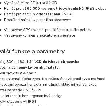
Výměnná Micro SD karta 64 GB
Paměť pro až
60 000 radiometrických snímků
(JPEG s obsa
Paměť pro až
56 h videozáznamu
(MP4)
Prohlížení snímků z paměti na obrazovce
Vestavěné GPS rozhraní pro ukládání aktuální polohy
Vestavěný kompas s indikátorem orientace
alší funkce a parametry
plej 800 x 480,
4,3" LCD dotyková obrazovka
voz na
výměnný Li-Ion akumulátor
ou provozu
≥ 4 hodin
kce automatického vypnutí s volbou časové prodlevy a možností
hycování obrazu, kontrola a možnosti ukládání jednou rukou
táž na stativ UNC ¼”-20
ustní konstrukce, ergonomický design
oký stupeň krytí
IP54