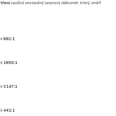
tření
využívá vestavěný laserový dálkoměr, který změří
ní
882:1
ní
1800:1
ní
3147:1
ní
441:1