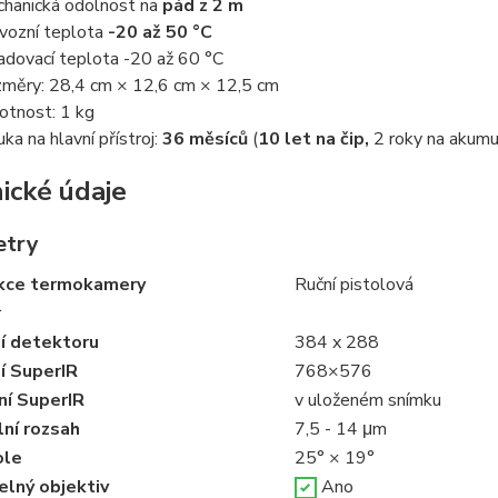
hanická odolnost na
pád z 2 m
vozní teplota
-20 až 50 °C
adovací teplota -20 až 60 °C
měry: 28,4 cm × 12,6 cm × 12,5 cm
tnost: 1 kg
uka na hlavní přístroj:
36 měsíců
(
10 let na čip,
2 roky na akumu
ické údaje
etry
kce termokamery
Ruční pistolová
r
í detektoru
384 x 288
í SuperIR
768×576
ní SuperIR
v uloženém snímku
ní rozsah
7,5 - 14 μm
ole
25° × 19°
elný objektiv
Ano