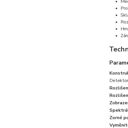
Mec
Pro
Skl
Roz
Hmo
Zár
Techn
Param
Konstru
Detekto
Rozlišen
Rozlišen
Zobraze
Spektrál
Zorné p
Vyměnit