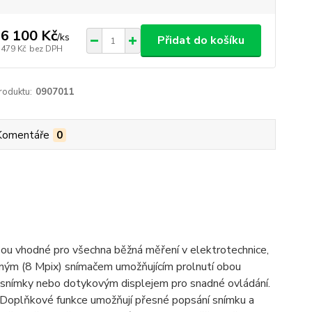
6 100 Kč
/
ks
Přidat do košíku
 479 Kč
bez DPH
roduktu:
0907011
Komentáře
0
sou vhodné pro všechna běžná měření v elektrotechnice,
elným (8 Mpix) snímačem umožňujícím prolnutí obou
 snímky nebo dotykovým displejem pro snadné ovládání.
í. Doplňkové funkce umožňují přesné popsání snímku a