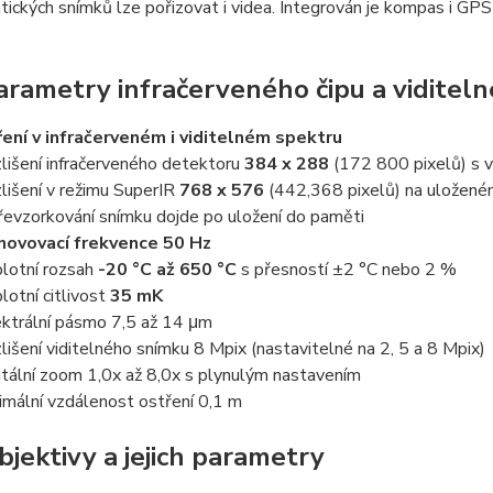
tických snímků lze pořizovat i videa. Integrován je kompas i GP
rametry infračerveného čipu a viditeln
ení v infračerveném i viditelném spektru
lišení infračerveného detektoru
384 x 288
(172 800 pixelů) s v
lišení v režimu SuperIR
768 x 576
(442,368 pixelů) na uložené
řevzorkování snímku dojde po uložení do paměti
ovovací frekvence 50 Hz
lotní rozsah
-20 °C až 650 °C
s přesností ±2 °C nebo 2 %
lotní citlivost
35 mK
ktrální pásmo 7,5 až 14 μm
lišení viditelného snímku 8 Mpix (nastavitelné na 2, 5 a 8 Mpix)
itální zoom 1,0x až 8,0x s plynulým nastavením
imální vzdálenost ostření 0,1 m
jektivy a jejich parametry