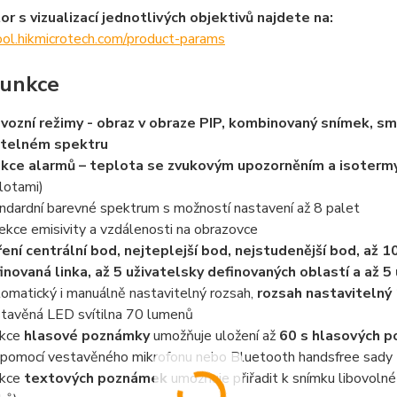
or s vizualizací jednotlivých objektivů najdete na:
tool.hikmicrotech.com/product-params
unkce
vozní režimy - obraz v obraze PIP, kombinovaný snímek, sm
itelném spektru
kce alarmů – teplota se zvukovým upozorněním a isoterm
lotami)
ndardní barevné spektrum s možností nastavení až 8 palet
ekce emisivity a vzdálenosti na obrazovce
ení centrální bod, nejteplejší bod, nejstudenější bod, až 
inovaná linka, až 5 uživatelsky definovaných oblastí a až 5
omatický i manuálně nastavitelný rozsah,
rozsah nastavitelný
tavěná LED svítilna 70 lumenů
kce
hlasové poznámky
umožňuje uložení až
60 s hlasových 
 pomocí vestavěného mikrofonu nebo Bluetooth handsfree sady
nkce
textových poznámek
umožňuje přiřadit k snímku libovolné