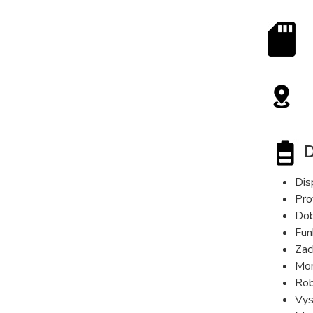
D
Dis
Pro
Dob
Fun
Zac
Mon
Rob
Vys