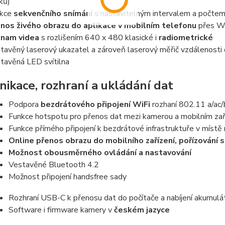
ků)
nkce
sekvenčního snímání
s nastavitelným intervalem a počte
nos živého obrazu do aplikace v mobilním telefonu
přes Wi
znam videa
s rozlišením 640 x 480 klasické i
radiometrické
tavěný laserový ukazatel a zároveň laserový měřič vzdálenosti
tavěná LED svítilna
ikace, rozhraní a ukládání dat
Podpora
bezdrátového připojení WiFi
rozhaní 802.11 a/ac/
Funkce hotspotu pro přenos dat mezi kamerou a mobilním za
Funkce přímého připojení k bezdrátové infrastruktuře v místě
Online přenos obrazu do mobilního zařízení, pořízování s
Možnost obousměrného ovládání a nastavování
Vestavěné Bluetooth 4.2
Možnost připojení handsfree sady
Rozhraní USB-C k přenosu dat do počítače a nabíjení akumuláto
Software i firmware kamery v
českém jazyce