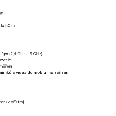
m
fi
 do 50 m
b/g/n (2,4 GHz a 5 GHz)
řízením
 měření
nímků a videa do mobilního zařízení
ru v přístroji