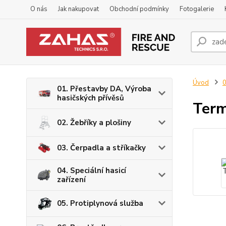
O nás
Jak nakupovat
Obchodní podmínky
Fotogalerie
Úvod
0
01. Přestavby DA, Výroba
hasičských přívěsů
Ter
02. Žebříky a plošiny
03. Čerpadla a stříkačky
04. Speciální hasicí
zařízení
05. Protiplynová služba