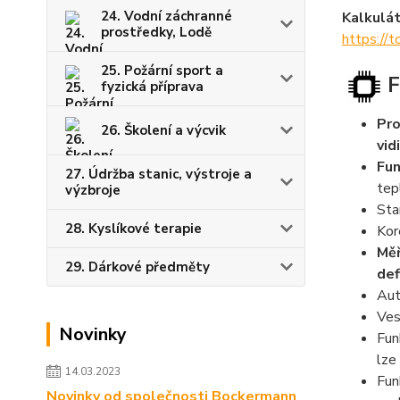
24. Vodní záchranné
Kalkulát
prostředky, Lodě
https://
25. Požární sport a
F
fyzická příprava
Pro
26. Školení a výcvik
vid
Fun
27. Údržba stanic, výstroje a
tep
výzbroje
Sta
28. Kyslíkové terapie
Kor
Měř
29. Dárkové předměty
def
Aut
Ves
Novinky
Fun
lze
14.03.2023
Fu
Novinky od společnosti Bockermann