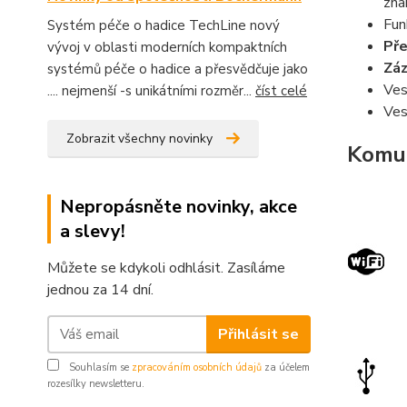
zna
Fu
Systém péče o hadice TechLine nový
Pře
vývoj v oblasti moderních kompaktních
Zá
systémů péče o hadice a přesvědčuje jako
Ves
.... nejmenší -s unikátními rozměr...
číst celé
Ves
Zobrazit všechny novinky
Komun
Nepropásněte novinky, akce
a slevy!
Můžete se kdykoli odhlásit. Zasíláme
jednou za 14 dní.
Přihlásit se
Souhlasím se
zpracováním osobních údajů
za účelem
rozesílky newsletteru.