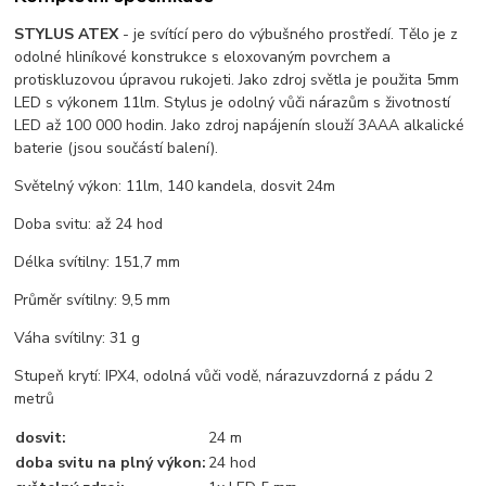
STYLUS ATEX
- je svítící pero do výbušného prostředí. Tělo je z
odolné hliníkové konstrukce s eloxovaným povrchem a
protiskluzovou úpravou rukojeti. Jako zdroj světla je použita 5mm
LED s výkonem 11lm. Stylus je odolný vůči nárazům s životností
LED až 100 000 hodin. Jako zdroj napájenín slouží 3AAA alkalické
baterie (jsou součástí balení).
Světelný výkon: 11lm, 140 kandela, dosvit 24m
Doba svitu: až 24 hod
Délka svítilny: 151,7 mm
Průměr svítilny: 9,5 mm
Váha svítilny: 31 g
Stupeň krytí: IPX4, odolná vůči vodě, nárazuvzdorná z pádu 2
metrů
dosvit:
24 m
doba svitu na plný výkon:
24 hod