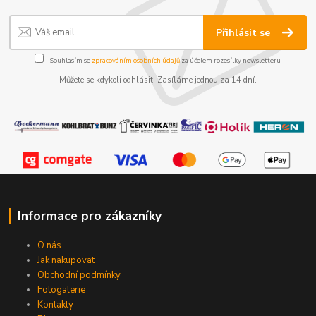
Přihlásit se
Souhlasím se
zpracováním osobních údajů
za účelem rozesílky newsletteru.
Můžete se kdykoli odhlásit. Zasíláme jednou za 14 dní.
Informace pro zákazníky
O nás
Jak nakupovat
Obchodní podmínky
Fotogalerie
Kontakty