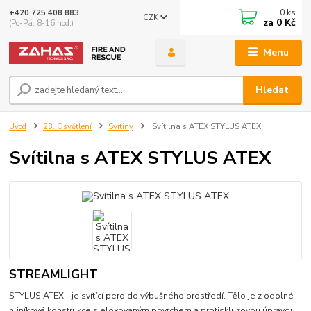
0
ks
+420 725 408 883
CZK
za
0 Kč
(Po-Pá, 8-16 hod.)
Menu
Hledat
Úvod
23. Osvětlení
Svítiny
Svítilna s ATEX STYLUS ATEX
Svítilna s ATEX STYLUS ATEX
STREAMLIGHT
STYLUS ATEX - je svítící pero do výbušného prostředí. Tělo je z odolné
hliníkové konstrukce s eloxovaným povrchem a protiskluzovou úpravou