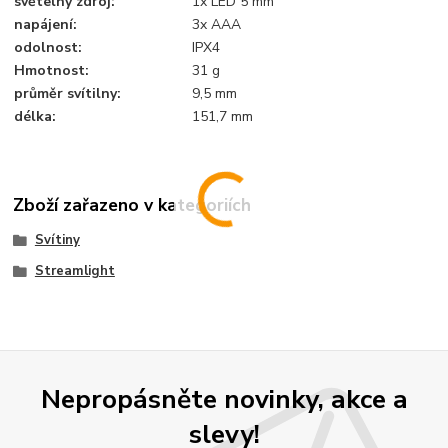
světelný zdroj:
1x LED 5 mm
napájení:
3x AAA
odolnost:
IPX4
Hmotnost:
31 g
průměr svítilny:
9,5 mm
délka:
151,7 mm
Zboží zařazeno v kategoriích
Svítiny
Streamlight
Nepropásněte novinky, akce a
slevy!