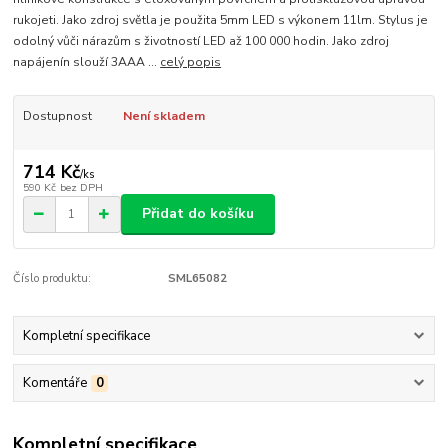
rukojeti. Jako zdroj světla je použita 5mm LED s výkonem 11lm. Stylus je
odolný vůči nárazům s životností LED až 100 000 hodin. Jako zdroj
napájenín slouží 3AAA ...
celý popis
Dostupnost
Není skladem
714 Kč
/
ks
590 Kč
bez DPH
Přidat do košíku
Číslo produktu:
SML65082
Kompletní specifikace
Komentáře
0
Kompletní specifikace