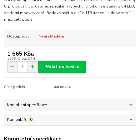
0, pro použití v prostorách s rizikem výbuchu. O výkon se starají 2 C4 LED,
se třemi módy svícení : Bodové světlo o síle 115 lumenů a dosvitem 111
me...
celý popis
Dostupnost
Není skladem
1 665 Kč
/
ks
1 376 Kč
bez DPH
Přidat do košíku
Číslo produktu:
SML68754
Kompletní specifikace
Komentáře
0
Kompletní specifikace