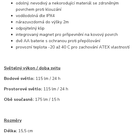
odolný, nevodivý a nekorodující materiál se zdrsněným
povrchem proti klouzání
voděodolná dle IPX4
nárazuvzdorná do výšky 2m
odpojitelný klip
integrovaný magnet pro prřipevnění na kovový povrch
dvě AA baterie s ochranou proti přepólování
provozní teplota -20 až 40 C pro zachování ATEX vlastností
Světelný výkon / doba svitu
Bodové světlo:
115 lm / 24 h
Prostorové světlo:
115 lm / 24 h
Obě současně:
175 lm / 15 h
Rozměry
Délka:
15,5 cm