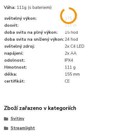
Váha:
111g (s bateriemi)
světelný výkon:
175 lm
dosvit:
111 m
doba svitu na plný výkon:
15 hod
doba svitu na snížený výkon:
24 hod
světelný zdroj:
2x C4 LED
napájení:
2x AA
odolnost:
IPX4
Hmotnost:
111 g
délka:
155 mm
certifikát:
CE
Zboží zařazeno v kategoriích
Svítiny
Streamlight