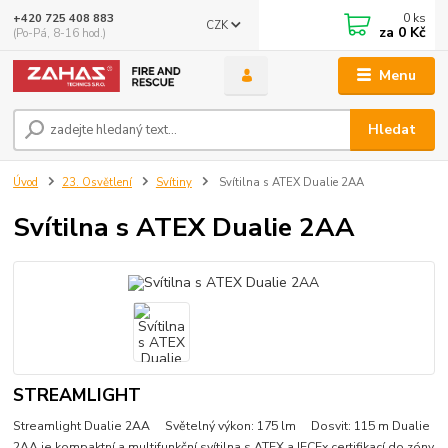
0
ks
+420 725 408 883
CZK
za
0 Kč
(Po-Pá, 8-16 hod.)
Menu
Hledat
Úvod
23. Osvětlení
Svítiny
Svítilna s ATEX Dualie 2AA
Svítilna s ATEX Dualie 2AA
STREAMLIGHT
Streamlight Dualie 2AA Světelný výkon: 175 lm Dosvit: 115 m Dualie
2AA je kompaktní a multifunkční svítilna s ATEX a IECEx certifikací do zóny