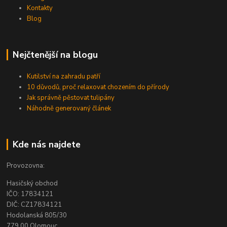
Kontakty
Blog
Nejčtenější na blogu
Kutilství na zahradu patří
10 důvodů, proč relaxovat chozením do přírody
Jak správně pěstovat tulipány
Náhodně generovaný článek
Kde nás najdete
Provozovna:
Hasičský obchod
IČO: 17834121
DIČ: CZ17834121
Hodolanská 805/30
779 00 Olomouc