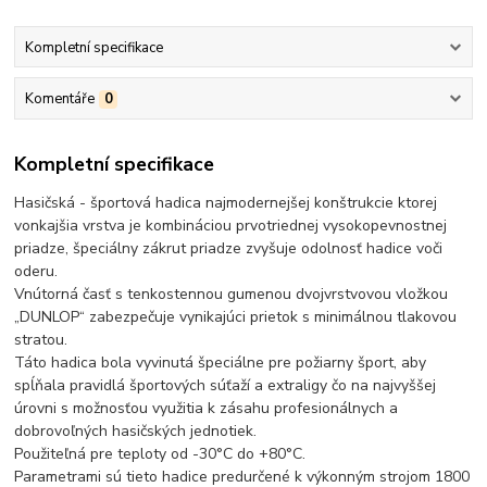
Kompletní specifikace
Komentáře
0
Kompletní specifikace
Hasičská - športová hadica najmodernejšej konštrukcie ktorej
vonkajšia vrstva je kombináciou prvotriednej vysokopevnostnej
priadze, špeciálny zákrut priadze zvyšuje odolnosť hadice voči
oderu.
Vnútorná časť s tenkostennou gumenou dvojvrstvovou vložkou
„DUNLOP“ zabezpečuje vynikajúci prietok s minimálnou tlakovou
stratou.
Táto hadica bola vyvinutá špeciálne pre požiarny šport, aby
spĺňala pravidlá športových súťaží a extraligy čo na najvyššej
úrovni s možnosťou využitia k zásahu profesionálnych a
dobrovoľných hasičských jednotiek.
Použiteľná pre teploty od -30°C do +80°C.
Parametrami sú tieto hadice predurčené k výkonným strojom 1800