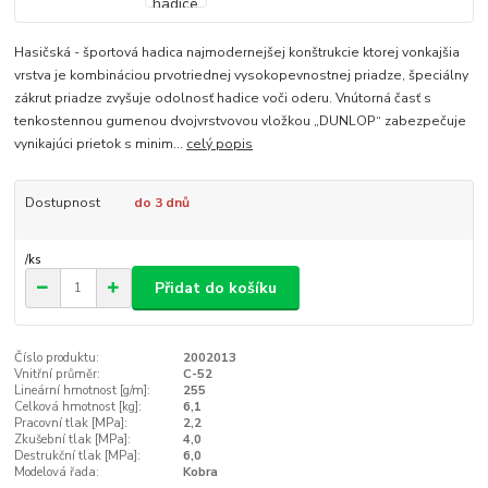
Hasičská - športová hadica najmodernejšej konštrukcie ktorej vonkajšia
vrstva je kombináciou prvotriednej vysokopevnostnej priadze, špeciálny
zákrut priadze zvyšuje odolnosť hadice voči oderu. Vnútorná časť s
tenkostennou gumenou dvojvrstvovou vložkou „DUNLOP“ zabezpečuje
vynikajúci prietok s minim...
celý popis
Dostupnost
do 3 dnů
/
ks
Přidat do košíku
Číslo produktu:
2002013
Vnitřní průměr:
C-52
Lineární hmotnost [g/m]:
255
Celková hmotnost [kg]:
6,1
Pracovní tlak [MPa]:
2,2
Zkušební tlak [MPa]:
4,0
Destrukční tlak [MPa]:
6,0
Modelová řada:
Kobra