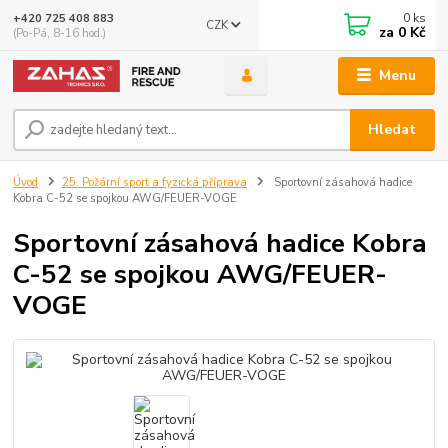
0
ks
+420 725 408 883
CZK
za
0 Kč
(Po-Pá, 8-16 hod.)
Menu
Hledat
Úvod
25. Požární sport a fyzická příprava
Sportovní zásahová hadice
Kobra C-52 se spojkou AWG/FEUER-VOGE
Sportovní zásahová hadice Kobra
C-52 se spojkou AWG/FEUER-
VOGE