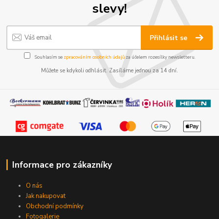
slevy!
Přihlásit se
Souhlasím se
zpracováním osobních údajů
za účelem rozesílky newsletteru.
Můžete se kdykoli odhlásit. Zasíláme jednou za 14 dní.
Informace pro zákazníky
O nás
Jak nakupovat
Obchodní podmínky
Fotogalerie