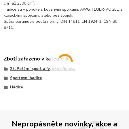
3
3
cm
až 2300 cm
.
Hadice sú v ponuke s kovanými spojkami: AWG, FEUER-VOGEL, s
klasickými spojkami, alebo bez spojok.
Spĺňa parametre podľa normy: DIN 14811, EN 1924-1, ČSN 80
8711.
Zboží zařazeno v kategoriích
25. Požární sport a fyzická příprava
Sportovní hadice
Hadice
Nepropásněte novinky, akce a