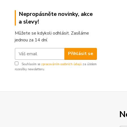
Nepropásněte novinky, akce
a slevy!
Můžete se kdykoli odhlásit. Zasíláme
jednou za 14 dní.
Přihlásit se
Souhlasím se
zpracováním osobních údajů
za účelem
rozesílky newsletteru.
N