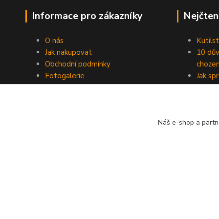
Informace pro zákazníky
Nejčten
O nás
Kutilst
Jak nakupovat
10 dův
Obchodní podmínky
chozen
Fotogalerie
Jak sp
Kontakty
Náhod
Blog
Náš e-shop a partn
© ZAHAS TECHNICS s.r.o. 2023