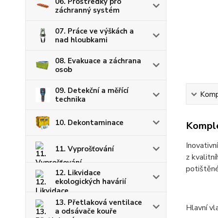
06. Prostředky pro
záchranný systém
07. Práce ve výškách a
nad hloubkami
08. Evakuace a záchrana
osob
09. Detekční a měřící
Kompl
technika
10. Dekontaminace
Komple
Inovativ
11. Vyprošťování
z kvalitn
potištěné
12. Likvidace
ekologických havárií
13. Přetlaková ventilace
Hlavní vl
a odsávače kouře