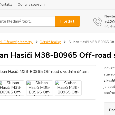
Kontakty
Ochrana soukromí
Nevíte
Hledat
+420
(Po-Pá
9. Dárkové předměty
Dětské hračky
Sluban Hasiči M38-B0965 Off
an Hasiči M38-B0965 Off-road 
Inovat
staveb
z kval
je opa
papírov
Dos