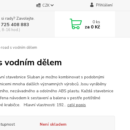
Přihlášení
CZK
 si rady? Zavolejte.
0
ks
 725 408 883
za
0 Kč
, 8-16 hod.)
-road s vodním dělem
s vodním dělem
ivní stavebnice Sluban je možno kombinovat s podobnými
nicemi mnoha dalších významných výrobců. Jsou vyráběny
itního, nezávadného a odolného ABS plastu. Každá stavebnice
třena návodem k sestavení a balena v pestře potištěné
é krabičce. Hlavní vlastnosti: 192...
celý popis
tupnost
Není skladem