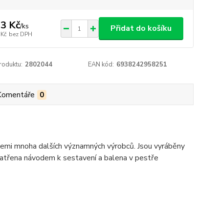
3 Kč
/
ks
Přidat do košíku
 Kč
bez DPH
roduktu:
2802044
EAN kód:
6938242958251
Komentáře
0
cemi mnoha dalších významných výrobců. Jsou vyráběny
patřena návodem k sestavení a balena v pestře