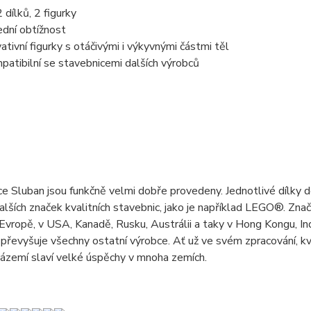
 dílků, 2 figurky
ední obtížnost
vativní figurky s otáčivými i výkyvnými částmi těl
patibilní se stavebnicemi dalších výrobců
e Sluban jsou funkčně velmi dobře provedeny. Jednotlivé dílky do
 dalších značek kvalitních stavebnic, jako je například LEGO®. Z
 Evropě, v USA, Kanadě, Rusku, Austrálii a taky v Hong Kongu, Indi
převyšuje všechny ostatní výrobce. Ať už ve svém zpracování, k
ázemí slaví velké úspěchy v mnoha zemích.