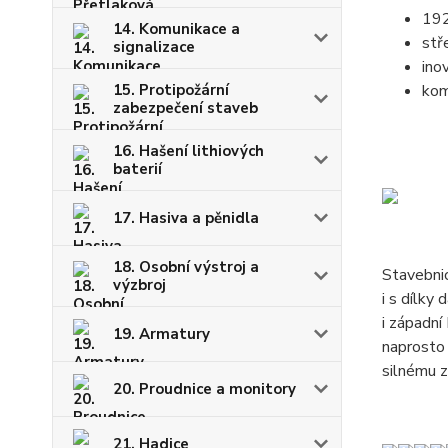
192
14. Komunikace a
stř
signalizace
ino
15. Protipožární
kom
zabezpečení staveb
16. Hašení lithiových
baterií
17. Hasiva a pěnidla
18. Osobní výstroj a
Stavebnic
výzbroj
i s dílky
i západní
19. Armatury
naprosto 
silnému z
20. Proudnice a monitory
21. Hadice