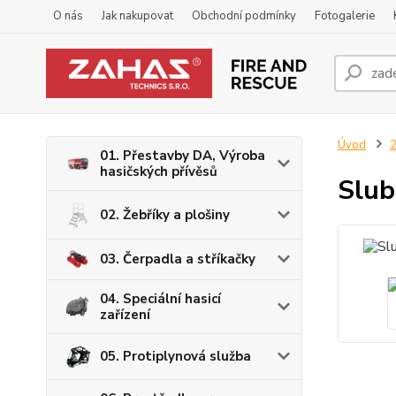
O nás
Jak nakupovat
Obchodní podmínky
Fotogalerie
Úvod
2
01. Přestavby DA, Výroba
hasičských přívěsů
Slub
02. Žebříky a plošiny
03. Čerpadla a stříkačky
04. Speciální hasicí
zařízení
05. Protiplynová služba