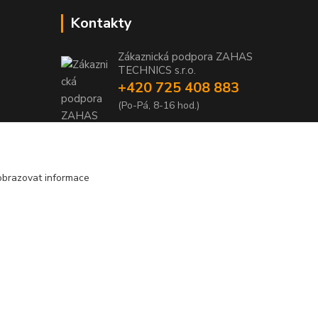
Kontakty
Zákaznická podpora ZAHAS
TECHNICS s.r.o.
+420 725 408 883
1
(Po-Pá, 8-16 hod.)
1
info@zahas-technics.eu
obrazovat informace
Vytvořeno na
Eshop-rychle.cz