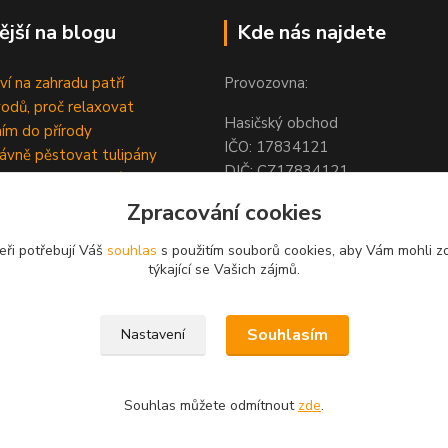
ější na blogu
Kde nás najdete
ví na zahradu patří
Provozovna:
odů, proč relaxovat
Hasičský obchod
ím do přírody
IČO: 1783412
rávně pěstovat tulipány
DIČ: CZ1783412
ně generovaný článek
Hodolanská 805/30
Zpracování cookies
779 00 Olomouc
Česká Republika
eři potřebují Váš
souhlas
s použitím souborů cookies, aby Vám mohli z
týkající se Vašich zájmů.
Souhlasím
Nastavení
Souhlas můžete odmítnout
zde
.