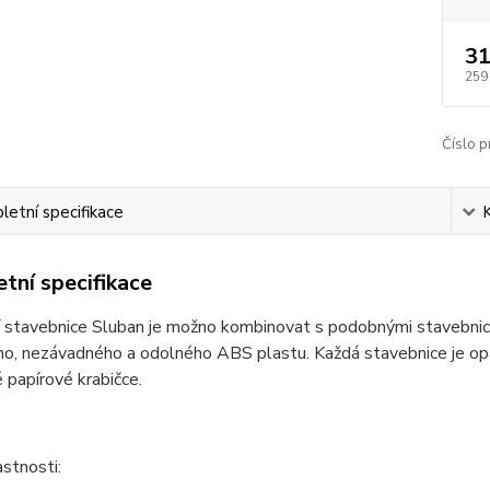
31
259
Číslo p
etní specifikace
tní specifikace
ní stavebnice Sluban je možno kombinovat s podobnými stavebni
ího, nezávadného a odolného ABS plastu. Každá stavebnice je o
 papírové krabičce.
astnosti: