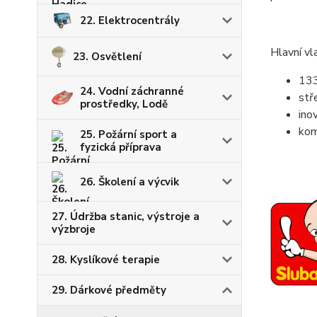
22. Elektrocentrály
Hlavní vl
23. Osvětlení
133
24. Vodní záchranné
stř
prostředky, Lodě
ino
kom
25. Požární sport a
fyzická příprava
26. Školení a výcvik
27. Údržba stanic, výstroje a
výzbroje
28. Kyslíkové terapie
29. Dárkové předměty