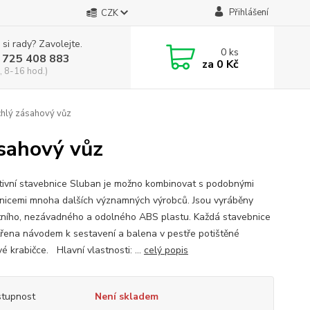
Přihlášení
CZK
 si rady? Zavolejte.
0
ks
 725 408 883
za
0 Kč
, 8-16 hod.)
hlý zásahový vůz
sahový vůz
ivní stavebnice Sluban je možno kombinovat s podobnými
nicemi mnoha dalších významných výrobců. Jsou vyráběny
itního, nezávadného a odolného ABS plastu. Každá stavebnice
třena návodem k sestavení a balena v pestře potištěné
é krabičce. Hlavní vlastnosti: ...
celý popis
tupnost
Není skladem