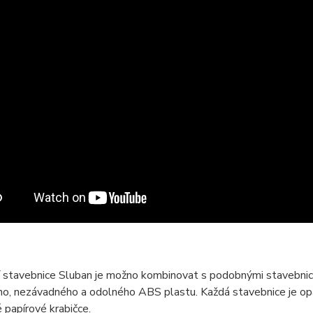
ní stavebnice Sluban je možno kombinovat s podobnými stavebni
ího, nezávadného a odolného ABS plastu. Každá stavebnice je o
 papírové krabičce.