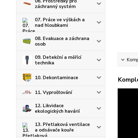
06. Prostředky pro
záchranný systém
07. Práce ve výškách a
nad hloubkami
08. Evakuace a záchrana
osob
09. Detekční a měřící
Kompl
technika
10. Dekontaminace
Komple
11. Vyprošťování
12. Likvidace
ekologických havárií
13. Přetlaková ventilace
a odsávače kouře