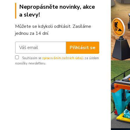
Nepropásněte novinky, akce
a slevy!
Můžete se kdykoli odhlásit. Zasíláme
jednou za 14 dní.
Přihlásit se
Souhlasím se
zpracováním osobních údajů
za účelem
rozesílky newsletteru.