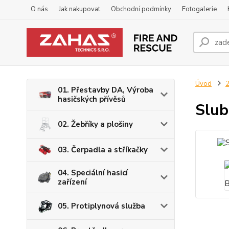
O nás
Jak nakupovat
Obchodní podmínky
Fotogalerie
Úvod
2
01. Přestavby DA, Výroba
hasičských přívěsů
Slub
02. Žebříky a plošiny
03. Čerpadla a stříkačky
04. Speciální hasicí
zařízení
05. Protiplynová služba