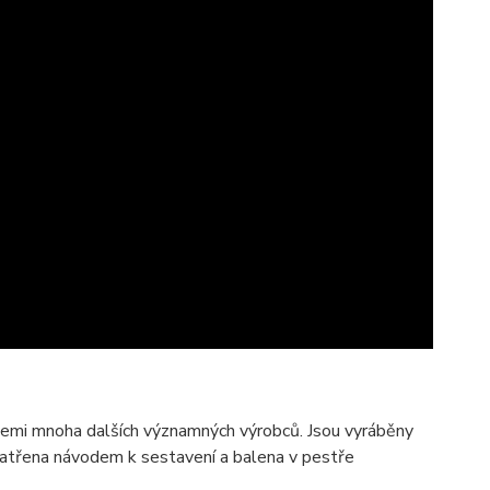
cemi mnoha dalších významných výrobců. Jsou vyráběny
patřena návodem k sestavení a balena v pestře