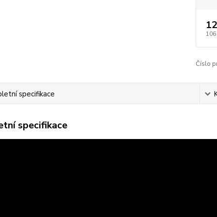
12
106
Číslo p
etní specifikace
tní specifikace