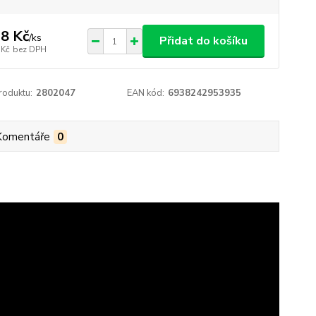
8 Kč
/
ks
Přidat do košíku
 Kč
bez DPH
roduktu:
2802047
EAN kód:
6938242953935
Komentáře
0