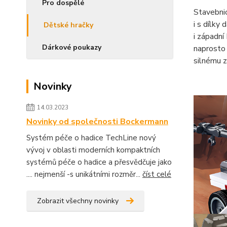
Pro dospělé
Stavebnic
i s dílky
Dětské hračky
i západní
Dárkové poukazy
naprosto 
silnému z
Novinky
14.03.2023
Novinky od společnosti Bockermann
Systém péče o hadice TechLine nový
vývoj v oblasti moderních kompaktních
systémů péče o hadice a přesvědčuje jako
.... nejmenší -s unikátními rozměr...
číst celé
Zobrazit všechny novinky