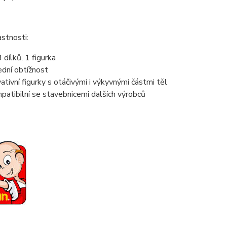
astnosti:
 dílků, 1 figurka
ední obtížnost
vativní figurky s otáčivými i výkyvnými částmi těl
patibilní se stavebnicemi dalších výrobců