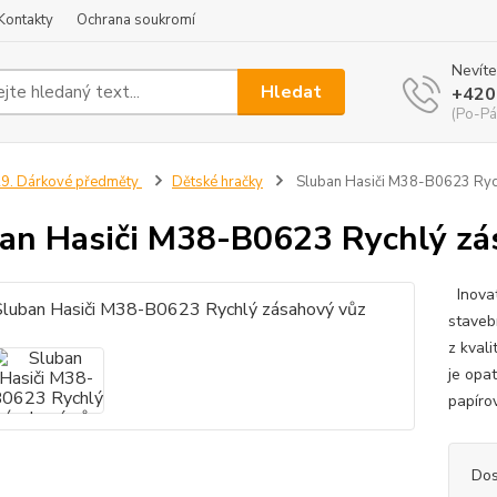
Kontakty
Ochrana soukromí
Nevíte
Hledat
+420
(Po-Pá
9. Dárkové předměty
Dětské hračky
Sluban Hasiči M38-B0623 Ryc
an Hasiči M38-B0623 Rychlý zá
Inovat
staveb
z kval
je opa
papírov
Dos