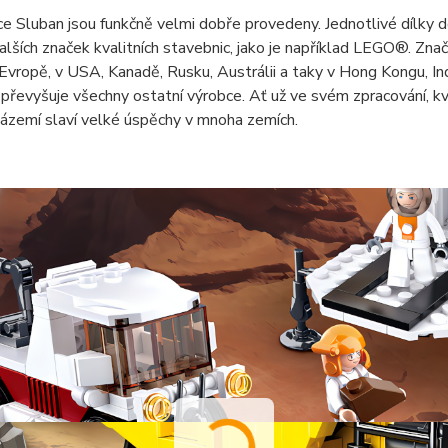
e Sluban jsou funkčně velmi dobře provedeny. Jednotlivé dílky do
 dalších značek kvalitních stavebnic, jako je například LEGO®. Z
 Evropě, v USA, Kanadě, Rusku, Austrálii a taky v Hong Kongu, Indi
převyšuje všechny ostatní výrobce. Ať už ve svém zpracování, k
ázemí slaví velké úspěchy v mnoha zemích.