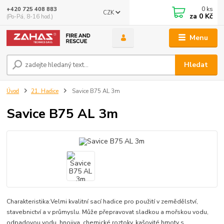
0
ks
+420 725 408 883
CZK
za
0 Kč
(Po-Pá, 8-16 hod.)
Menu
Hledat
Úvod
21. Hadice
Savice B75 AL 3m
Savice B75 AL 3m
Charakteristika:Velmi kvalitní sací hadice pro použití v zemědělství,
stavebnictví a v průmyslu. Může přepravovat sladkou a mořskou vodu,
odpadovou vodu, hnojiva, chemické roztoky, kašovité hmoty s