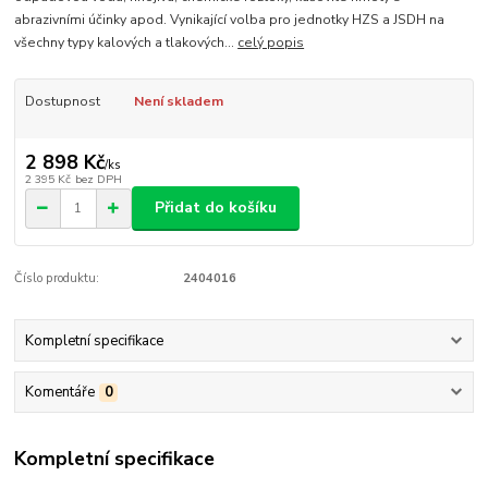
abrazivními účinky apod. Vynikající volba pro jednotky HZS a JSDH na
všechny typy kalových a tlakových...
celý popis
Dostupnost
Není skladem
2 898 Kč
/
ks
2 395 Kč
bez DPH
Přidat do košíku
Číslo produktu:
2404016
Kompletní specifikace
Komentáře
0
Kompletní specifikace