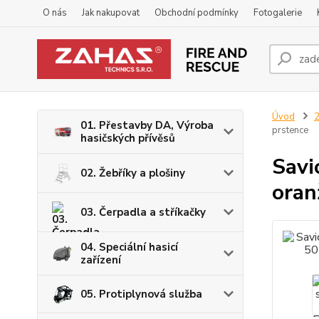
O nás
Jak nakupovat
Obchodní podmínky
Fotogalerie
Úvod
2
01. Přestavby DA, Výroba
prstence
hasičských přívěsů
Savi
02. Žebříky a plošiny
oran
03. Čerpadla a stříkačky
04. Speciální hasicí
zařízení
05. Protiplynová služba