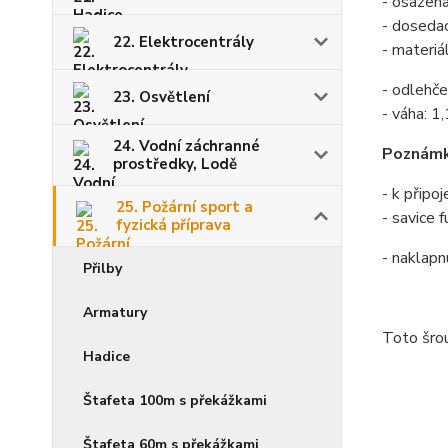
- osazena
- dosedac
22. Elektrocentrály
- materiál
- odlehč
23. Osvětlení
- váha: 1
24. Vodní záchranné
Poznámk
prostředky, Lodě
- k připo
25. Požární sport a
- savice 
fyzická příprava
- naklapn
Přilby
Armatury
Toto šro
Hadice
Štafeta 100m s překážkami
Štafeta 60m s překážkami