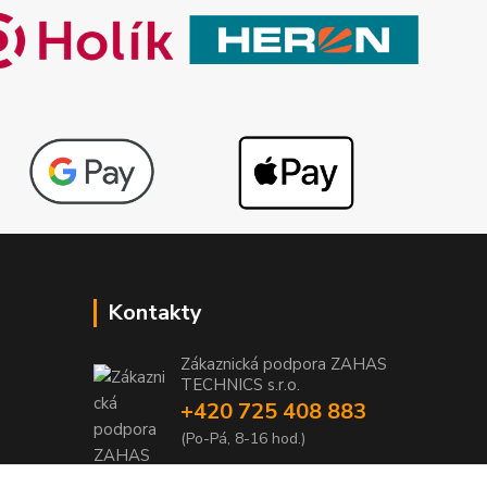
Kontakty
Zákaznická podpora ZAHAS
TECHNICS s.r.o.
+420 725 408 883
1
(Po-Pá, 8-16 hod.)
1
info@zahas-technics.eu