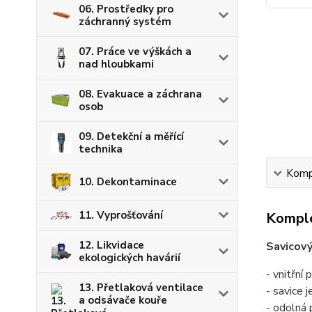
06. Prostředky pro
záchranný systém
07. Práce ve výškách a
nad hloubkami
08. Evakuace a záchrana
osob
09. Detekční a měřící
technika
Kompl
10. Dekontaminace
11. Vyprošťování
Komple
12. Likvidace
Savicový
ekologických havárií
- vnitřn
13. Přetlaková ventilace
- savice 
a odsávače kouře
- odolná 