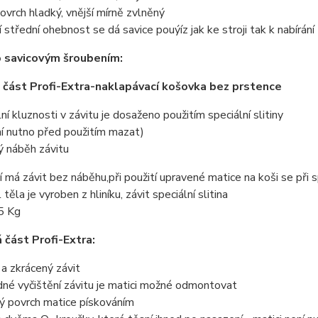
 povrch hladký, vnější mírně zvlněný
jí střední ohebnost se dá savice pouýíz jak ke stroji tak k nabírání
 savicovým šroubením:
 část Profi-Extra-
naklapávací košovka
bez prstence
ní kluznosti v závitu je dosaženo použitím speciální slitiny
ní nutno před použitím mazat)
ý náběh závitu
í má závit bez náběhu,při použití upravené matice na koši se při s
 těla je vyroben z hliníku, závit speciální slitina
,5 Kg
 část Profi-Extra:
 a zkrácený závit
dné vyčištění závitu je matici možné odmontovat
ý povrch matice pískováním