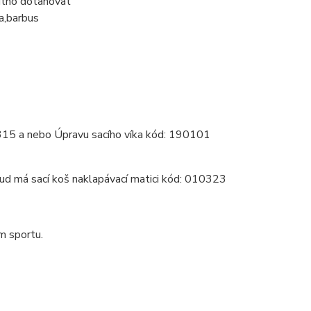
nutno dotahovat
a,barbus
010315 a nebo Úpravu sacího víka kód: 190101
kud má sací koš naklapávací matici kód: 010323
m sportu.