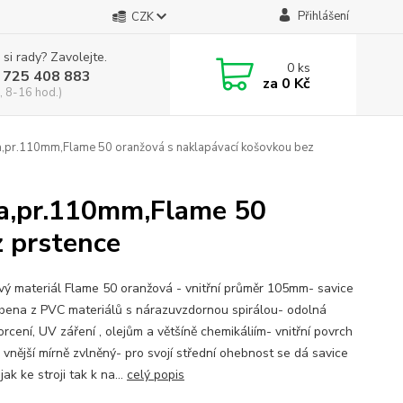
Přihlášení
CZK
 si rady? Zavolejte.
0
ks
 725 408 883
za
0 Kč
, 8-16 hod.)
ra,pr.110mm,Flame 50 oranžová s naklapávací košovkou bez
ra,pr.110mm,Flame 50
z prstence
vý materiál Flame 50 oranžová - vnitřní průměr 105mm- savice
obena z PVC materiálů s nárazuvzdornou spirálou- odolná
orcení, UV záření , olejům a většíně chemikáliím- vnitřní povrch
 vnější mírně zvlněný- pro svojí střední ohebnost se dá savice
jak ke stroji tak k na...
celý popis