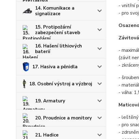
- vnitřní
14. Komunikace a
- pro svo
signalizace
Osazeno
15. Protipožární
zabezpečení staveb
Závitová
16. Hašení lithiových
- maximál
baterií
(závit ne
- zkrácen
17. Hasiva a pěnidla
- šrouben
18. Osobní výstroj a výzbroj
- materiál
- váha: 1
19. Armatury
Maticová
- leštěný
20. Proudnice a monitory
- pro sna
- zdrsněn
21. Hadice