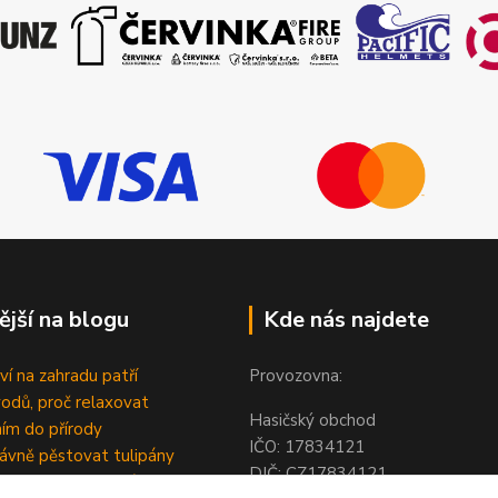
ější na blogu
Kde nás najdete
ví na zahradu patří
Provozovna:
odů, proč relaxovat
Hasičský obchod
ím do přírody
IČO: 1783412
rávně pěstovat tulipány
DIČ: CZ1783412
ně generovaný článek