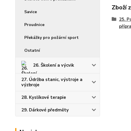
Zboží 
Savice
25. P
Proudnice
přípr
Překážky pro požární sport
Ostatní
26. Školení a výcvik
27. Údržba stanic, výstroje a
výzbroje
28. Kyslíkové terapie
29. Dárkové předměty