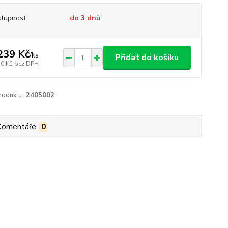
tupnost
do 3 dnů
239 Kč
/
ks
Přidat do košíku
30 Kč
bez DPH
roduktu:
2405002
Komentáře
0