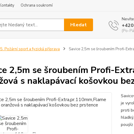
Kontakty
Ochrana soukromí
Nevíte
Hledat
+420
(Po-Pá
5. Požární sport a fyzická příprava
Savice 2,5m se šroubením Profi-Ext
ce 2,5m se šroubením Profi-Ext
žová s naklapávací košovkou be
Savico
je vyr
proti b
hladký,
pouýíz 