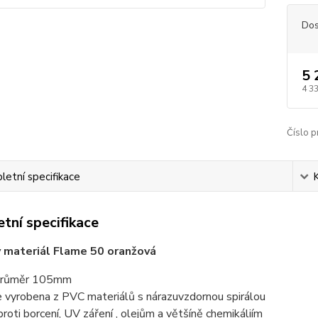
Dos
5 
4 3
Číslo p
etní specifikace
tní specifikace
 materiál Flame 50 oranžová
í průměr 105mm
je vyrobena z PVC materiálů s nárazuvzdornou spirálou
proti borcení, UV záření , olejům a většíně chemikáliím