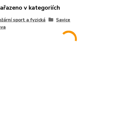
zařazeno v kategoriích
ožární sport a fyzická
Savice
ava