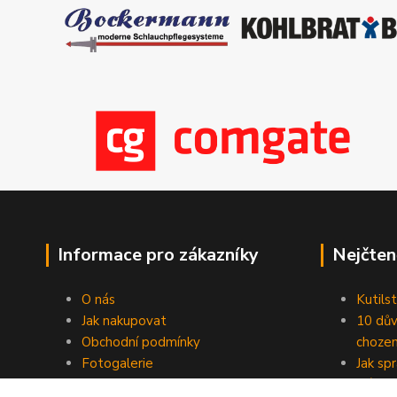
Informace pro zákazníky
Nejčten
O nás
Kutilst
Jak nakupovat
10 dův
Obchodní podmínky
chozen
Fotogalerie
Jak sp
Kontakty
Náhod