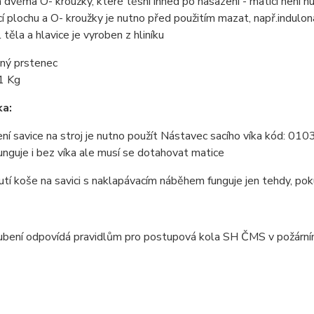
 dvěma O- kroužky, které těsní ihned po nasazení - matici není 
í plochu a O- kroužky je nutno před použitím mazat, např.indulon
 těla a hlavice je vyroben z hliníku
ený prstenec
,1 Kg
a:
jení savice na stroj je nutno použít Nástavec sacího víka kód: 
funguje i bez víka ale musí se dotahovat matice
utí koše na savici s naklapávacím náběhem funguje jen tehdy, po
ubení odpovídá pravidlům pro postupová kola SH ČMS v požární