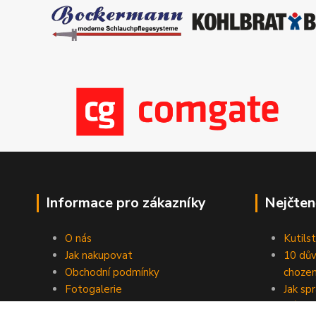
Informace pro zákazníky
Nejčten
O nás
Kutilst
Jak nakupovat
10 dův
Obchodní podmínky
chozen
Fotogalerie
Jak sp
Kontakty
Náhod