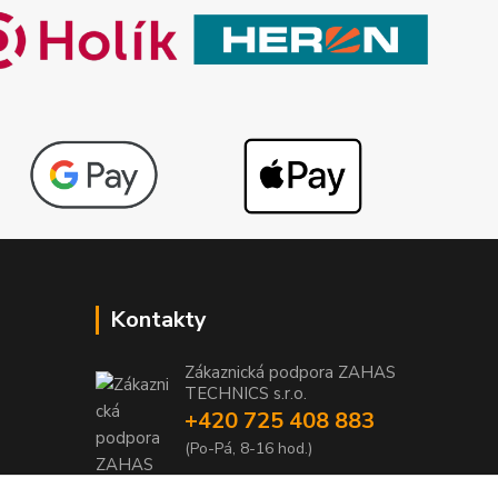
Kontakty
Zákaznická podpora ZAHAS
TECHNICS s.r.o.
+420 725 408 883
1
(Po-Pá, 8-16 hod.)
1
info@zahas-technics.eu