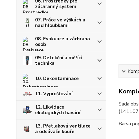
06. Prostředky pro
záchranný systém
07. Práce ve výškách a
nad hloubkami
08. Evakuace a záchrana
osob
09. Detekční a měřící
technika
Kompl
10. Dekontaminace
Komple
11. Vyprošťování
Sada obsa
12. Likvidace
(141107)
ekologických havárií
Barva pop
13. Přetlaková ventilace
a odsávače kouře