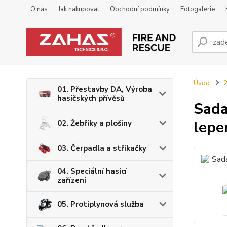
O nás
Jak nakupovat
Obchodní podmínky
Fotogalerie
Úvod
2
01. Přestavby DA, Výroba
hasičských přívěsů
Sada
lepe
02. Žebříky a plošiny
03. Čerpadla a stříkačky
04. Speciální hasicí
zařízení
05. Protiplynová služba