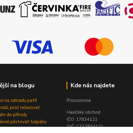
ější na blogu
Kde nás najdete
ví na zahradu patří
Provozovna:
odů, proč relaxovat
Hasičský obchod
ím do přírody
IČO: 1783412
rávně pěstovat tulipány
DIČ: CZ1783412
ně generovaný článek