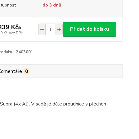
tupnost
do 3 dnů
239 Kč
/
ks
Přidat do košíku
30 Kč
bez DPH
roduktu:
2403001
Komentáře
0
upra (4x Al). V sadě je dále proudnice s plechem