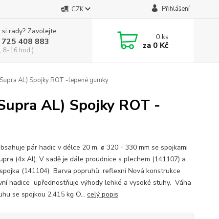
Přihlášení
CZK
 si rady? Zavolejte.
0
ks
 725 408 883
za
0 Kč
, 8-16 hod.)
Supra AL) Spojky ROT -lepené gumky
Supra AL) Spojky ROT -
bsahuje pár hadic v délce 20 m, ø 320 - 330 mm se spojkami
pra (4x Al). V sadě je dále proudnice s plechem (141107) a
spojka (141104) Barva popruhů: reflexní Nová konstrukce
vní hadice upřednostňuje výhody lehké a vysoké stuhy. Váha
uhu se spojkou 2,415 kg O...
celý popis