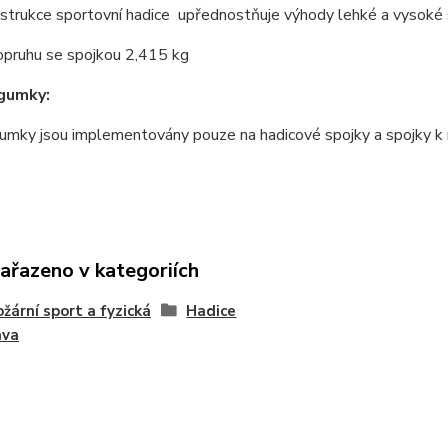
strukce sportovní hadice upřednostňuje výhody lehké a vysoké 
opruhu se spojkou 2,415 kg
gumky:
umky jsou implementovány pouze na hadicové spojky a spojky k 
zařazeno v kategoriích
ožární sport a fyzická
Hadice
ava