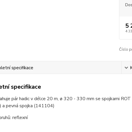
Dos
5 
4 3
Číslo p
etní specifikace
tní specifikace
huje pár hadic v délce 20 m, ø 320 - 330 mm se spojkami ROT S
 a pevná spojka (141104)
ruhů: reflexní