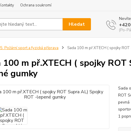
Kontakty
Ochrana soukromí
Nevíte
Hledat
+420
(Po-Pá
5. Požární sport a fyzická příprava
Sada 100 m př.XTECH ( spojky ROT 
 100 m př.XTECH ( spojky ROT 
né gumky
Sada o
ROT Su
pevná 
sporto
1 popr