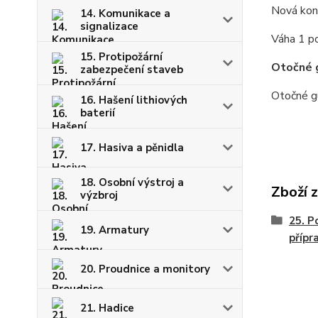
Nová kon
14. Komunikace a
signalizace
Váha 1 p
15. Protipožární
Otočné 
zabezpečení staveb
Otočné g
16. Hašení lithiových
baterií
17. Hasiva a pěnidla
18. Osobní výstroj a
Zboží 
výzbroj
25. P
19. Armatury
přípr
20. Proudnice a monitory
21. Hadice