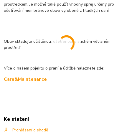
prostředkem. Je možné také použít vhodný sprej určený pro
ošetřování membránové obuvi vyrobené z hladkých usní.
Obuv skladujte očištěnou, ošetřenou, v suchém větraném
prostředí.
Více o našem pojektu o praní a údržbě naleznete zde:
Care&Maintenance
Ke stažení
Prohlášení o shodě