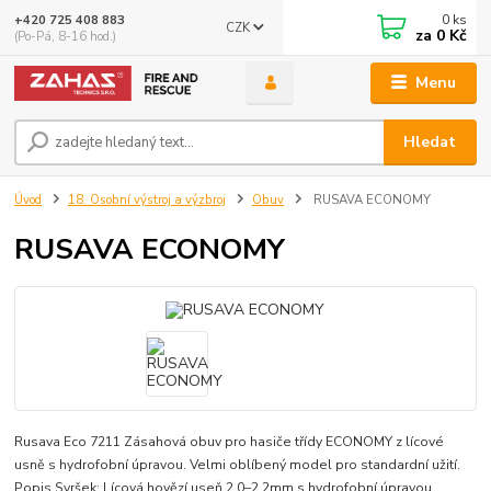
0
ks
+420 725 408 883
CZK
za
0 Kč
(Po-Pá, 8-16 hod.)
Menu
Hledat
Úvod
18. Osobní výstroj a výzbroj
Obuv
RUSAVA ECONOMY
RUSAVA ECONOMY
Rusava Eco 7211 Zásahová obuv pro hasiče třídy ECONOMY z lícové
usně s hydrofobní úpravou. Velmi oblíbený model pro standardní užití.
Popis Svršek: Lícová hovězí useň 2,0–2,2mm s hydrofobní úpravou.