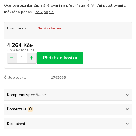
Ocelová tužinka. Zip a šněrování na přední straně. Vnitřní polstrování z
měkkého pěnov...
celý popis
Dostupnost
Není skladem
4 264 Kč
/
ks
3 524 Kč
bez DPH
Přidat do košíku
Číslo produktu:
1703005
Kompletní specifikace
Komentáře
0
Ke stažení