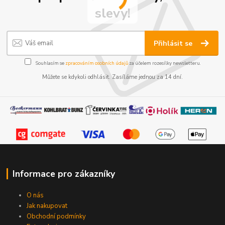
slevy!
Přihlásit se
Souhlasím se
zpracováním osobních údajů
za účelem rozesílky newsletteru.
Můžete se kdykoli odhlásit. Zasíláme jednou za 14 dní.
Informace pro zákazníky
O nás
Jak nakupovat
Obchodní podmínky