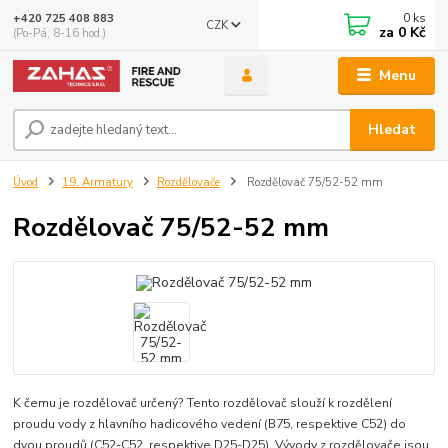
0
ks
+420 725 408 883
CZK
za
0 Kč
(Po-Pá, 8-16 hod.)
Menu
Hledat
Úvod
19. Armatury
Rozdělovače
Rozdělovač 75/52-52 mm
Rozdělovač 75/52-52 mm
K čemu je rozdělovač určený? Tento rozdělovač slouží k rozdělení
proudu vody z hlavního hadicového vedení (B75, respektive C52) do
dvou proudů (C52-C52, respektive D25-D25). Vývody z rozdělovače jsou