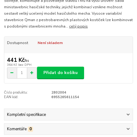
Sbírejte, kombinujte a pozvedejte stavbu i hru na vyšší úroveň! Sada
ministavebnic hasičské techniky, jejichž kombinací vznikne možnost
sestavit velký ucelený model hasičského mecha. Vysoce variabilní
stavebnice Qman z pestrobarevných plastových kostiček lze kombinovat
s podobnými stavebnicemi mnoha...
celý popis
Dostupnost
Není skladem
441 Kč
/
ks
364 Kč
bez DPH
Přidat do košíku
Číslo produktu:
2802004
EAN kód:
6955265611154
Kompletní specifikace
Komentáře
0