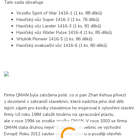
Tato sada obsahuje:
Vozidlo Spirit of War 1416-1 (1 ks, 88 dílků)
Hasičský vůz Super 1416-2 (1 ks, 76 dílků)
Hasičský vůz Lander 1416-3 (1 ks, 81 dílků)
Hasičský vůz Water Pulse 1416-4 (1 ks, 85 dílků)
Vrtulník Pioneer 1416-5 (1 ks, 86 dílků)
Hasičský evakuační vůz 1416-6 (1 ks, 80 dílků)
Firma QMAN byla založena poté, co si pan Zhan Kehua přivezl
z dovolené v zahraničí stavebnici, která nadchla jeho dvě děti.
Jejich zájem pro kostky stavebnice ho inspiroval k vytvoření vlastní
firmy. Už roku 1984 založil továrnu na zpracování plastu,
ale v roce 1994 se zrodila značka QMAN. V roce 2003 se firma
QMAN stala druhou největší značkou stavebnic ve východní
Evropě. Roku 2012 zautomatizovali výrobu a později otevřeli