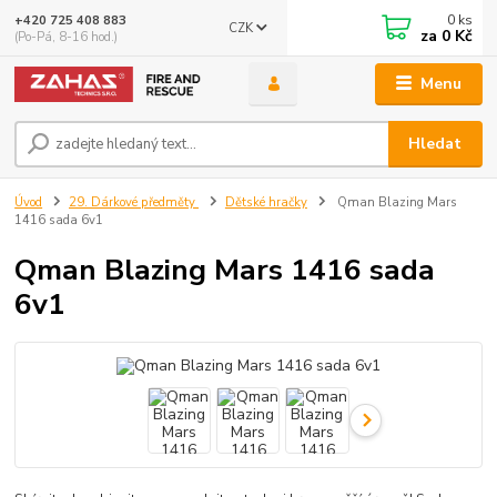
0
ks
+420 725 408 883
CZK
za
0 Kč
(Po-Pá, 8-16 hod.)
Menu
Hledat
Úvod
29. Dárkové předměty
Dětské hračky
Qman Blazing Mars
1416 sada 6v1
Qman Blazing Mars 1416 sada
6v1