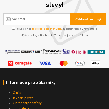
slevy!
Přihlásit se
Souhlasím se
zpracováním osobních údajů
za účelem rozesílky newsletteru.
Můžete se kdykoli odhlásit. Zasíláme jednou za 14 dní.
Informace pro zákazníky
O nás
Jak nakupovat
Obchodní podmínky
Fotogalerie