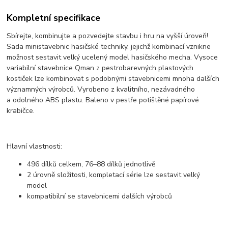
Kompletní specifikace
Sbírejte, kombinujte a pozvedejte stavbu i hru na vyšší úroveň!
Sada ministavebnic hasičské techniky, jejichž kombinací vznikne
možnost sestavit velký ucelený model hasičského mecha. Vysoce
variabilní stavebnice Qman z pestrobarevných plastových
kostiček lze kombinovat s podobnými stavebnicemi mnoha dalších
významných výrobců. Vyrobeno z kvalitního, nezávadného
a odolného ABS plastu. Baleno v pestře potištěné papírové
krabičce.
Hlavní vlastnosti:
496 dílků celkem, 76–88 dílků jednotlivě
2 úrovně složitosti, kompletací série lze sestavit velký
model
kompatibilní se stavebnicemi dalších výrobců