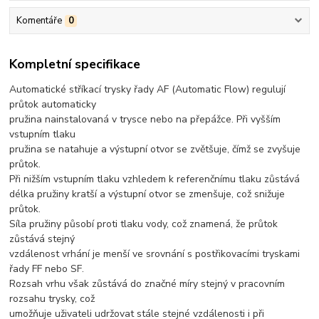
Komentáře
0
Kompletní specifikace
Automatické stříkací trysky řady AF (Automatic Flow) regulují
průtok automaticky
pružina nainstalovaná v trysce nebo na přepážce. Při vyšším
vstupním tlaku
pružina se natahuje a výstupní otvor se zvětšuje, čímž se zvyšuje
průtok.
Při nižším vstupním tlaku vzhledem k referenčnímu tlaku zůstává
délka pružiny kratší a výstupní otvor se zmenšuje, což snižuje
průtok.
Síla pružiny působí proti tlaku vody, což znamená, že průtok
zůstává stejný
vzdálenost vrhání je menší ve srovnání s postřikovacími tryskami
řady FF nebo SF.
Rozsah vrhu však zůstává do značné míry stejný v pracovním
rozsahu trysky, což
umožňuje uživateli udržovat stále stejné vzdálenosti i při