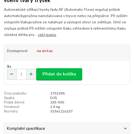
všemi tvary trysek
Automatické stříkací trysky řady AF (Automatic Flow) regulují průtok
automatickypružina nainstalovaná v trysce nebo na přepážce. Při vyšším
vstupním tlakupružina se natahuje a výstupní otvor se zvětšuje, čímž se
zvyšuje průtok.Při nižším vstupním tlaku vzhledem k referenčnímu tlaku
zůstává délka pru...
celý popis
Dostupnost
na dotaz
/
ks
Přidat do košíku
Číslo produktu:
2701005
Spojka:
D25
Průtok (l/min):
235-500
Hmotnost:
1,9 kg
Rozměry:
310x122x237
Kompletní specifikace