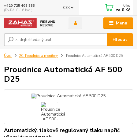
0
ks
+420 725 408 883
CZK
za
0 Kč
(Po-Pá, 8-16 hod.)
Menu
Hledat
Úvod
20. Proudnice a monitory
Proudnice Automatická AF 500 D25
Proudnice Automatická AF 500
D25
Automatický, tlakově regulovaný tlaku napříč