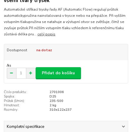
všemi tvary trysek
Automatické stříkací trysky řady AF (Automatic Flow) regulují průtok
automatickypružina nainstalovaná v trysce nebo na přepážce. Při vyšším
vstupním tlakupružina se natahuje a výstupní otvor se zvětšuje, čímž se
zvyšuje průtok.Při nižším vstupním tlaku vzhledem k referenčnímu tlaku
zůstává délka pru...
celý popis
Dostupnost
na dotaz
/
ks
Přidat do košíku
Číslo produktu:
2701006
Spojka:
D25
Průtok (l/min):
235-500
Hmotnost:
2 kg
Rozměry:
310x122x237
Kompletní specifikace