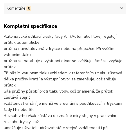
Komentáře
0
Kompletní specifikace
Automatické stříkací trysky řady AF (Automatic Flow) regulují
průtok automaticky
pružina nainstalovaná v trysce nebo na přepážce. Při vyšším
vstupním tlaku
pružina se natahuje a výstupní otvor se zvětšuje, čímž se zvyšuje
průtok.
Při nižším vstupním tlaku vzhledem k referenčnímu tlaku zůstává
délka pružiny kratší a výstupní otvor se zmenšuje, což snižuje
průtok.
Síla pružiny působí proti tlaku vody, což znamená, že průtok
zůstává stejný
vzdálenost vrhání je menší ve srovnání s postřikovacími tryskami
řady FF nebo SF.
Rozsah vrhu však zůstává do značné míry stejný v pracovním
rozsahu trysky, což
umožňuje uživateli udržovat stále stejné vzdálenosti i při