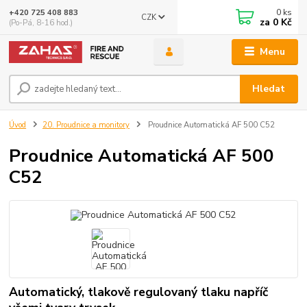
0
ks
+420 725 408 883
CZK
za
0 Kč
(Po-Pá, 8-16 hod.)
Menu
Hledat
Úvod
20. Proudnice a monitory
Proudnice Automatická AF 500 C52
Proudnice Automatická AF 500
C52
Automatický, tlakově regulovaný tlaku napříč