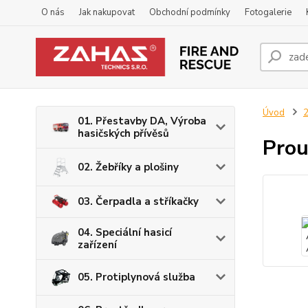
O nás
Jak nakupovat
Obchodní podmínky
Fotogalerie
Úvod
2
01. Přestavby DA, Výroba
hasičských přívěsů
Prou
02. Žebříky a plošiny
03. Čerpadla a stříkačky
04. Speciální hasicí
zařízení
05. Protiplynová služba