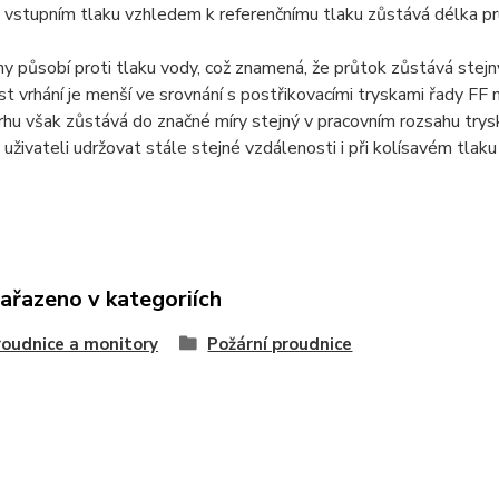
m vstupním tlaku vzhledem k referenčnímu tlaku zůstává délka pru
iny působí proti tlaku vody, což znamená, že průtok zůstává stejn
t vrhání je menší ve srovnání s postřikovacími tryskami řady FF 
hu však zůstává do značné míry stejný v pracovním rozsahu trysk
uživateli udržovat stále stejné vzdálenosti i při kolísavém tlaku
zařazeno v kategoriích
roudnice a monitory
Požární proudnice