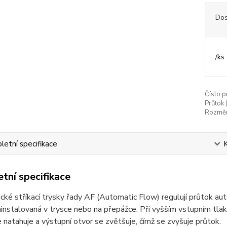
Dos
/
ks
Číslo p
Průtok (
Rozměr
etní specifikace
tní specifikace
ké stříkací trysky řady AF (Automatic Flow) regulují průtok au
ainstalovaná v trysce nebo na přepážce. Při vyšším vstupním tla
e natahuje a výstupní otvor se zvětšuje, čímž se zvyšuje průtok.