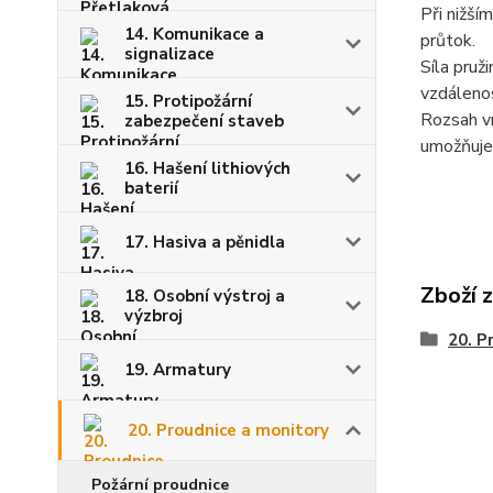
Při nižší
14. Komunikace a
průtok.
signalizace
Síla pruž
vzdálenos
15. Protipožární
Rozsah vr
zabezpečení staveb
umožňuje 
16. Hašení lithiových
baterií
17. Hasiva a pěnidla
Zboží 
18. Osobní výstroj a
výzbroj
20. P
19. Armatury
20. Proudnice a monitory
Požární proudnice