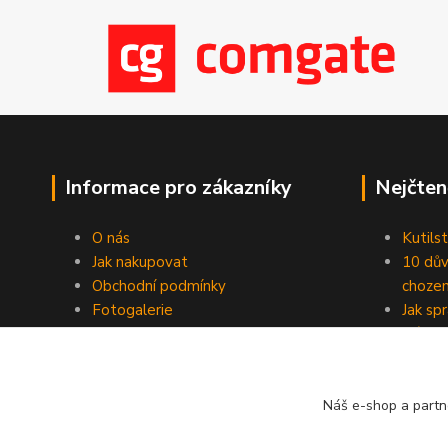
Informace pro zákazníky
Nejčten
O nás
Kutilst
Jak nakupovat
10 dův
Obchodní podmínky
chozen
Fotogalerie
Jak sp
Kontakty
Náhod
Blog
Náš e-shop a partn