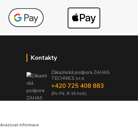
Kontakty
Zákaznická podpora ZAHAS
TECHNICS s.r.o.
+420 725 408 883
1
(Po-Pá, 8-16 hod.)
1
info@zahas-technics.eu
obrazovat informace