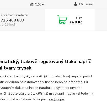
Přihlášení
CZK
 si rady? Zavolejte.
0
ks
 725 408 883
za
0 Kč
, 8-16 hod.)
matický, tlakově regulovaný tlaku napříč
i tvary trysek
tické stříkací trysky řady AF (Automatic Flow) regulují průtok
tickypružina nainstalovaná v trysce nebo na přepážce. Při
 vstupním tlakupružina se natahuje a výstupní otvor se
e, čímž se zvyšuje průtok.Při nižším vstupním tlaku vzhledem k
nčnímu tlaku zůstává délka pru...
celý popis