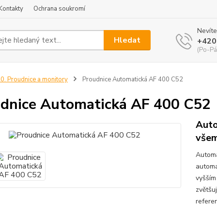
Kontakty
Ochrana soukromí
Nevíte
Hledat
+420
(Po-Pá
0. Proudnice a monitory
Proudnice Automatická AF 400 C52
dnice Automatická AF 400 C52
Auto
všem
Automa
automa
vyšším
zvětšuj
refere