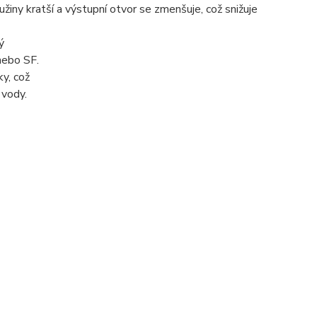
žiny kratší a výstupní otvor se zmenšuje, což snižuje
ý
nebo SF.
y, což
 vody.