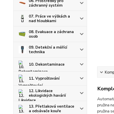
06. Prostředky pro
záchranný systém
07. Práce ve výškách a
nad hloubkami
08. Evakuace a záchrana
osob
09. Detekční a měřící
technika
10. Dekontaminace
Kompl
11. Vyprošťování
Komple
12. Likvidace
ekologických havárií
Automatic
pružina n
13. Přetlaková ventilace
pružina s
a odsávače kouře