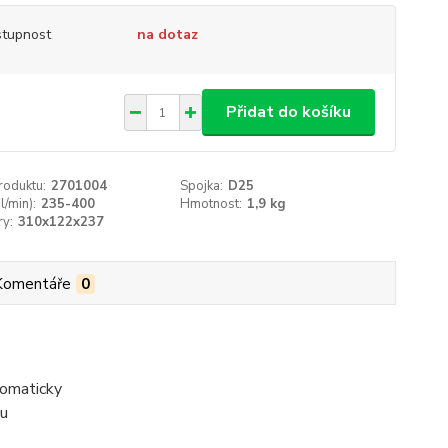
tupnost
na dotaz
Přidat do košíku
roduktu:
2701004
Spojka:
D25
l/min):
235-400
Hmotnost:
1,9 kg
y:
310x122x237
Komentáře
0
tomaticky
ku