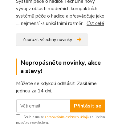
Systém péče o hadice TechLine nový
vývoj v oblasti moderních kompaktních
systémů péče o hadice a přesvědčuje jako
.... nejmenší -s unikátními rozměr...
číst celé
Zobrazit všechny novinky
Nepropásněte novinky, akce
a slevy!
Můžete se kdykoli odhlásit. Zasíláme
jednou za 14 dní.
Přihlásit se
Souhlasím se
zpracováním osobních údajů
za účelem
rozesílky newsletteru.