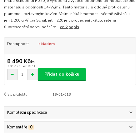
Přilba Schuberth F 220 je vyrobena z vysoce odolného termoplastického
materiálu s odolností 14kW/m2. Tento materiál je odolný proti ošlehu
plamene i roztaveným kovům. Velmi nízká hmotnost - včetně zátylníku
jen 1 200 g Přilba Schubert F 220 je v provedení : -žlutozelená
fluorescenční barva, boční re...
celý popis
Dostupnost
skladem
8 490 Kč
/
ks
7 017 Kč
bez DPH
Přidat do košíku
Číslo produktu:
18-01-013
Kompletní specifikace
Komentáře
0