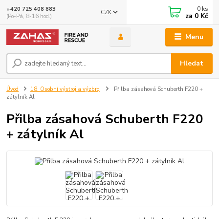
0
ks
+420 725 408 883
CZK
za
0 Kč
(Po-Pá, 8-16 hod.)
Menu
Hledat
Úvod
18. Osobní výstroj a výzbroj
Přilba zásahová Schuberth F220 +
zátylník Al
Přilba zásahová Schuberth F220
+ zátylník Al