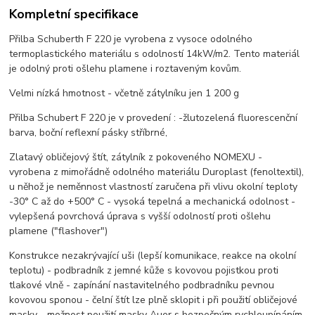
Kompletní specifikace
Přilba Schuberth F 220 je vyrobena z vysoce odolného
termoplastického materiálu s odolností 14kW/m2. Tento materiál
je odolný proti ošlehu plamene i roztaveným kovům.
Velmi nízká hmotnost - včetně zátylníku jen 1 200 g
Přilba Schubert F 220 je v provedení : -žlutozelená fluorescenční
barva, boční reflexní pásky stříbrné,
Zlatavý obličejový štít, zátylník z pokoveného NOMEXU -
vyrobena z mimořádně odolného materiálu Duroplast (fenoltextil),
u něhož je neměnnost vlastností zaručena při vlivu okolní teploty
-30° C až do +500° C - vysoká tepelná a mechanická odolnost -
vylepšená povrchová úprava s vyšší odolností proti ošlehu
plamene ("flashover")
Konstrukce nezakrývající uši (lepší komunikace, reakce na okolní
teplotu) - podbradník z jemné kůže s kovovou pojistkou proti
tlakové vlně - zapínání nastavitelného podbradníku pevnou
kovovou sponou - čelní štít lze plně sklopit i při použití obličejové
masky - možnost použití masky Auer s bezpečným rychloupínáním