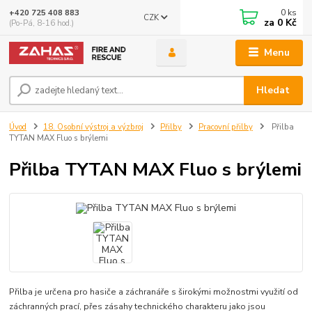
0
ks
+420 725 408 883
CZK
za
0 Kč
(Po-Pá, 8-16 hod.)
Menu
Hledat
Úvod
18. Osobní výstroj a výzbroj
Přilby
Pracovní přilby
Přilba
TYTAN MAX Fluo s brýlemi
Přilba TYTAN MAX Fluo s brýlemi
Přilba je určena pro hasiče a záchranáře s širokými možnostmi využití od
záchranných prací, přes zásahy technického charakteru jako jsou