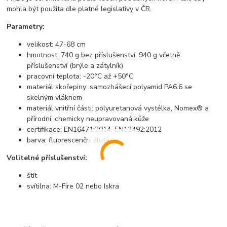
mohla být použita dle platné legislativy v ČR.
Parametry:
velikost: 47-68 cm
hmotnost: 740 g bez příslušenství, 940 g včetně
příslušenství (brýle a zátylník)
pracovní teplota: -20°C až +50°C
materiál skořepiny: samozhášecí polyamid PA6.6 se
skelným vláknem
materiál vnitřní části: polyuretanová vystélka, Nomex® a
přírodní, chemicky neupravovaná kůže
certifikace: EN16471:2014, EN12492:2012
barva: fluorescenční žlutá
Volitelné příslušenství:
štít
svítilna: M-Fire 02 nebo Iskra