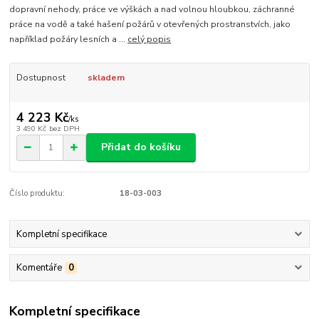
dopravní nehody, práce ve výškách a nad volnou hloubkou, záchranné
práce na vodě a také hašení požárů v otevřených prostranstvích, jako
například požáry lesních a ...
celý popis
Dostupnost
skladem
4 223 Kč
/
ks
3 490 Kč
bez DPH
Přidat do košíku
Číslo produktu:
18-03-003
Kompletní specifikace
Komentáře
0
Kompletní specifikace