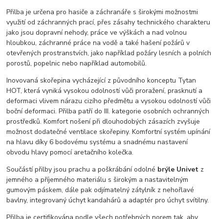
Přilba je určena pro hasiče a záchranáře s širokými možnostmi
využití od záchranných prací, přes zásahy technického charakteru
jako jsou dopravní nehody, práce ve výškách a nad volnou
hloubkou, záchranné práce na vodě a také hašení požárů v
otevřených prostranstvích, jako například požáry lesních a polních
porostů, popelnic nebo například automobilů.
Inovovaná skořepina vycházející z původního konceptu Tytan
HOT, která vyniká vysokou odolností vůči proražení, prasknutí a
deformaci vlivem nárazu cizího předmětu a vysokou odolností vůči
boční deformaci. Přilba patří do III. kategorie osobních ochranných
prostředků. Komfort nošení při dlouhodobých zásazích zvyšuje
možnost dodatečné ventilace skořepiny. Komfortní systém upínání
na hlavu díky 6 bodovému systému a snadnému nastavení
obvodu hlavy pomocí aretačního kolečka.
Součástí přilby jsou prachu a poškrábání odolné
brýle Univet
z
jemného a příjemného materiálu s širokým a nastavitelným
gumovým páskem, dále pak odjímatelný zátylník z nehořlavé
bavlny, integrovaný úchyt kandahárů a adaptér pro úchyt svítilny.
Přilba je certifikována podle všech potřebných norem tak, aby