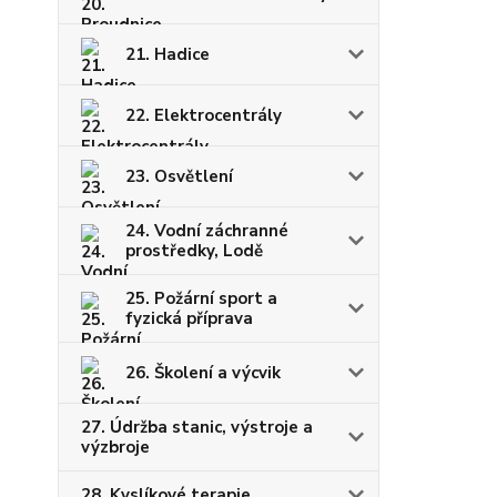
21. Hadice
22. Elektrocentrály
23. Osvětlení
24. Vodní záchranné
prostředky, Lodě
25. Požární sport a
fyzická příprava
26. Školení a výcvik
27. Údržba stanic, výstroje a
výzbroje
28. Kyslíkové terapie