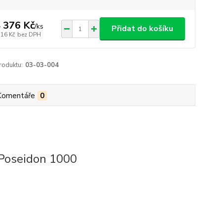
 376 Kč
/
ks
Přidat do košíku
716 Kč
bez DPH
roduktu:
03-03-004
Komentáře
0
-Poseidon 1000