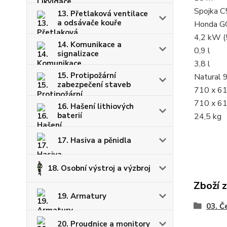
Spojka C
13. Přetlaková ventilace
a odsávače kouře
Honda G
4,2 kW (
14. Komunikace a
0,9 l
signalizace
3,8 l
15. Protipožární
Natural 
zabezpečení staveb
710 x 6
710 x 6
16. Hašení lithiových
baterií
24,5 kg
17. Hasiva a pěnidla
18. Osobní výstroj a výzbroj
Zboží 
19. Armatury
03. Č
20. Proudnice a monitory