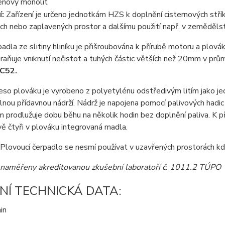
énový monolit
:
Zařízení je určeno jednotkám HZS k doplnění cisternových střík
h nebo zaplavených prostor a dalšímu použití např. v zemědělst
padla ze slitiny hliníku je přišroubována k přírubě motoru a plov
raňuje vniknutí nečistot a tuhých částic větších než 20mm v prů
 C52.
so plováku je vyrobeno z polyetylénu odstředivým litím jako je
nou přídavnou nádrží. Nádrž je napojena pomocí palivových hadi
 prodlužuje dobu běhu na několik hodin bez doplnění paliva. K pře
vě čtyři v plováku integrovaná madla.
Plovoucí čerpadlo se nesmí používat v uzavřených prostorách kd
naměřeny akreditovanou zkušební laboratoří č. 1011.2 TÚPO
NÍ TECHNICKÁ DATA:
in