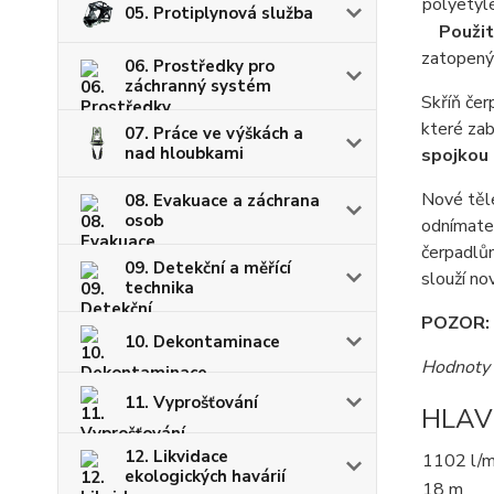
polyetyl
05. Protiplynová služba
Použití
zatopenýc
06. Prostředky pro
záchranný systém
Skříň čer
které zab
07. Práce ve výškách a
nad hloubkami
spojkou
Nové těle
08. Evakuace a záchrana
osob
odnímatel
čerpadlům
09. Detekční a měřící
slouží no
technika
POZOR:
10. Dekontaminace
Hodnoty 
11. Vyprošťování
HLAV
12. Likvidace
1102 l/m
ekologických havárií
18 m