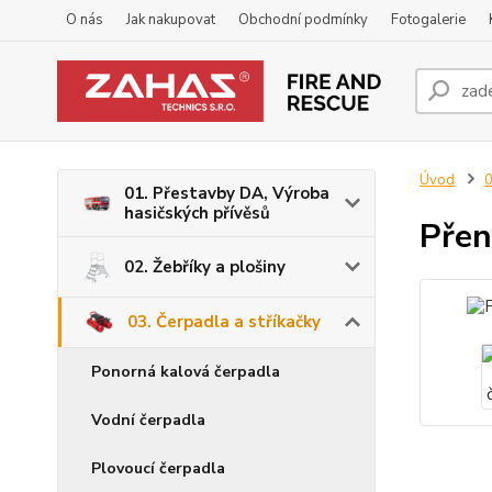
O nás
Jak nakupovat
Obchodní podmínky
Fotogalerie
Úvod
0
01. Přestavby DA, Výroba
hasičských přívěsů
Přen
02. Žebříky a plošiny
03. Čerpadla a stříkačky
Ponorná kalová čerpadla
Vodní čerpadla
Plovoucí čerpadla