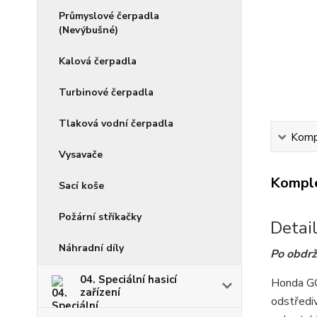
Průmyslové čerpadla
(Nevýbušné)
Kalová čerpadla
Turbinové čerpadla
Tlaková vodní čerpadla
Kompl
Vysavače
Komple
Sací koše
Požární stříkačky
Detai
Náhradní díly
Po obdrž
04. Speciální hasicí
Honda G
zařízení
odstředi