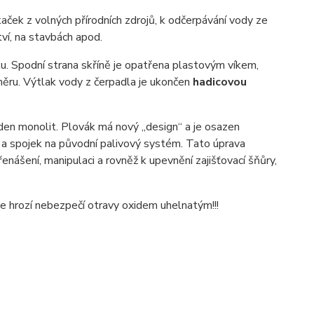
aček z volných přírodních zdrojů, k odčerpávání vody ze
ví, na stavbách apod.
áku. Spodní strana skříně je opatřena plastovým víkem,
měru. Výtlak vody z čerpadla je ukončen
hadicovou
den monolit. Plovák má nový „design“ a je osazen
c a spojek na původní palivový systém. Tato úprava
nášení, manipulaci a rovněž k upevnění zajišťovací šňůry,
e hrozí nebezpečí otravy oxidem uhelnatým!!!