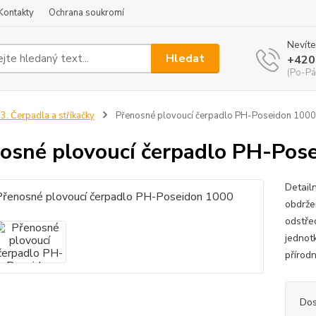
Kontakty
Ochrana soukromí
Nevíte
Hledat
+420
(Po-Pá
3. Čerpadla a stříkačky
Přenosné plovoucí čerpadlo PH-Poseidon 1000
osné plovoucí čerpadlo PH-Pos
Detail
obdrže
odstře
jednot
přírod
Dos