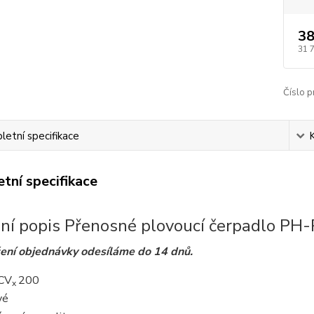
38
31 
Číslo p
etní specifikace
tní specifikace
lní popis Přenosné plovoucí čerpadlo PH
ení objednávky odesíláme do 14 dnů.
CV
200
x
vé