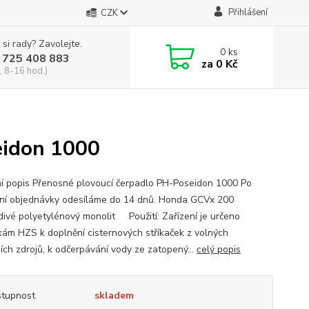
Přihlášení
CZK
 si rady? Zavolejte.
0
ks
 725 408 883
za
0 Kč
, 8-16 hod.)
eidon 1000
ní popis Přenosné plovoucí čerpadlo PH-Poseidon 1000 Po
ní objednávky odesíláme do 14 dnů. Honda GCVx 200
divé polyetylénový monolit Použití: Zařízení je určeno
kám HZS k doplnění cisternových stříkaček z volných
ních zdrojů, k odčerpávání vody ze zatopený...
celý popis
tupnost
skladem