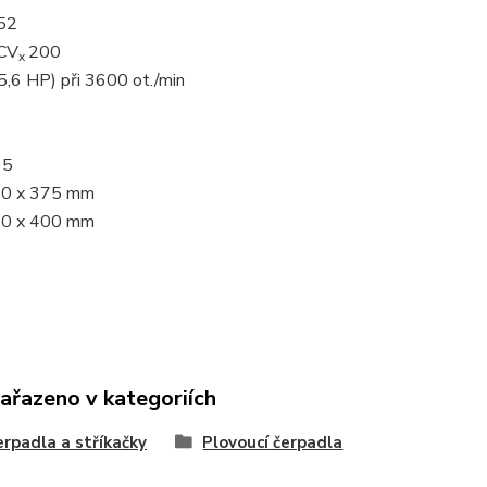
52
CV
200
x
5,6 HP) při 3600 ot./min
95
10 x 375 mm
10 x 400 mm
zařazeno v kategoriích
erpadla a stříkačky
Plovoucí čerpadla