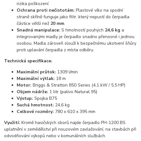
rizika poškození.
Ochrana proti nečistotám:
Plastové víko na spodní
straně skříně funguje jako filtr, který nepustí do čerpadla
částice větší než
20 mm
.
Snadná manipulace:
S hmotností pouhých
24,6 kg
a
integrovanými madly je čerpadlo snadno přenosné i jednou
osobou. Madla zároveň slouží k bezpečnému ukotvení šňůry
proti uplavání čerpadla z místa odběru.
Technická specifikace:
Maximální průtok:
1309 l/min
Maximální výtlak:
18 m
Motor:
Briggs & Stratton 850 Series (4,1 kW / 5,5 HP)
Objem nádrže:
1 litr (palivo Natural 95)
Výstup:
Spojka B75
Suchá hmotnost:
24,6 kg
Celkové rozměry:
780 x 610 x 395 mm
Využití:
Kromě hasičských sborů najde čerpadlo PH-1200 BS
uplatnění v zemědělství při nouzovém zavlažování, na stavbách při
odvodňování výkopů nebo v komunálních službách.