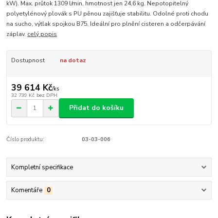
kW). Max. průtok 1309 l/min, hmotnost jen 24,6 kg. Nepotopitelný
polyetylénový plovák s PU pěnou zajišťuje stabilitu. Odolné proti chodu
na sucho, výtlak spojkou B75. Ideální pro plnění cisteren a odčerpávání
záplav.
celý popis
Dostupnost
na dotaz
39 614 Kč
/
ks
32 739 Kč
bez DPH
Přidat do košíku
Číslo produktu:
03-03-006
Kompletní specifikace
Komentáře
0