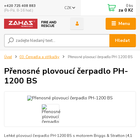
0
ks
+420 725 408 883
CZK
za
0 Kč
(Po-Pá, 8-16 hod.)
Menu
Hledat
Úvod
03. Čerpadla a stříkačky
Přenosné plovoucí čerpadlo PH-1200 BS
Přenosné plovoucí čerpadlo PH-
1200 BS
Lehké plovoucí čerpadlo PH-1200 BS s motorem Briggs & Stratton (4,1