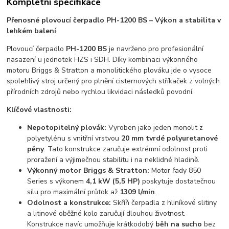
Kompletní specifikace
Přenosné plovoucí čerpadlo PH-1200 BS – Výkon a stabilita v
lehkém balení
Plovoucí čerpadlo
PH-1200 BS
je navrženo pro profesionální
nasazení u jednotek HZS i SDH. Díky kombinaci výkonného
motoru Briggs & Stratton a monolitického plováku jde o vysoce
spolehlivý stroj určený pro plnění cisternových stříkaček z volných
přírodních zdrojů nebo rychlou likvidaci následků povodní.
Klíčové vlastnosti:
Nepotopitelný plovák:
Vyroben jako jeden monolit z
polyetylénu s vnitřní vrstvou
20 mm tvrdé polyuretanové
pěny
. Tato konstrukce zaručuje extrémní odolnost proti
proražení a výjimečnou stabilitu i na neklidné hladině.
Výkonný motor Briggs & Stratton:
Motor řady 850
Series s výkonem
4,1 kW (5,5 HP)
poskytuje dostatečnou
sílu pro maximální průtok až
1309 l/min
.
Odolnost a konstrukce:
Skříň čerpadla z hliníkové slitiny
a litinové oběžné kolo zaručují dlouhou životnost.
Konstrukce navíc umožňuje krátkodobý
běh na sucho
bez