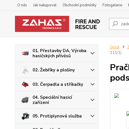
O nás
Jak nakupovat
Obchodní podmínky
Fotogalerie
Úvod
2
01. Přestavby DA, Výroba
111/1)
hasičských přívěsů
Prač
02. Žebříky a plošiny
pods
03. Čerpadla a stříkačky
04. Speciální hasicí
zařízení
05. Protiplynová služba