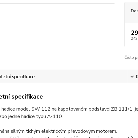
Dos
29
242
Číslo p
etní specifikace
tní specifikace
a hadice model SW 112 na kapotovaném podstavci ZB 111/1 je ur
ebo jedné hadice typu A-110.
áněna silným tichým elektrickým převodovým motorem.