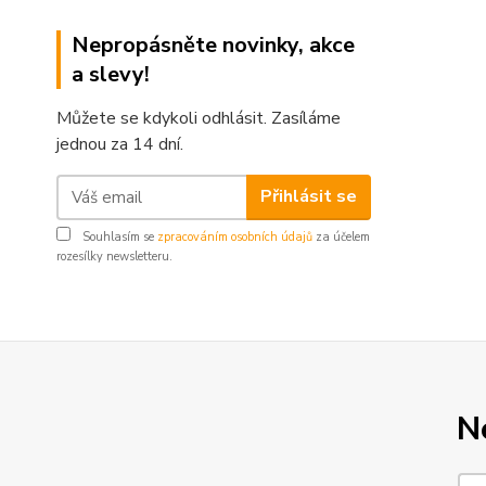
Nepropásněte novinky, akce
a slevy!
Můžete se kdykoli odhlásit. Zasíláme
jednou za 14 dní.
Přihlásit se
Souhlasím se
zpracováním osobních údajů
za účelem
rozesílky newsletteru.
N