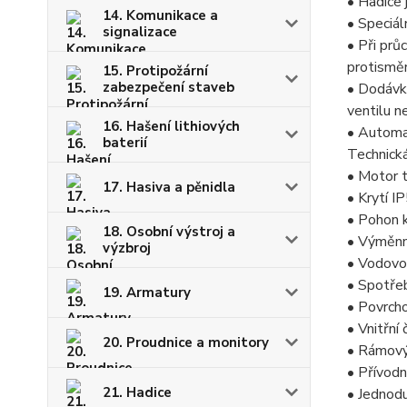
• Hadice 
14. Komunikace a
• Speciál
signalizace
• Při prů
protisměr
15. Protipožární
zabezpečení staveb
• Dodávka
ventilu 
16. Hašení lithiových
• Automa
baterií
Technick
• Motor 
17. Hasiva a pěnidla
• Krytí I
• Pohon 
18. Osobní výstroj a
• Výměnn
výzbroj
• Vodovod
• Spotřeb
19. Armatury
• Povrch
• Vnitřní
20. Proudnice a monitory
• Rámový 
• Přívod
21. Hadice
• Jednodu