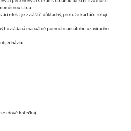
vých perlonových štětin s dlouhou funkční životností.
ejnoměrnou silou.
ící efekt je zvláště důkladný, protože kartáče rotují
 být ovládaná manuálně pomocí manuálního uzavíracího
 objednávku.
ojezdové kolečka)