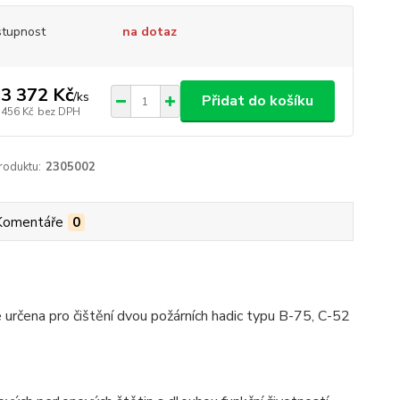
tupnost
na dotaz
3 372 Kč
/
ks
Přidat do košíku
 456 Kč
bez DPH
roduktu:
2305002
Komentáře
0
čena pro čištění dvou požárních hadic typu B-75, C-52