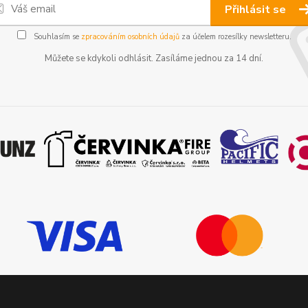
Přihlásit se
Souhlasím se
zpracováním osobních údajů
za účelem rozesílky newsletteru.
Můžete se kdykoli odhlásit. Zasíláme jednou za 14 dní.