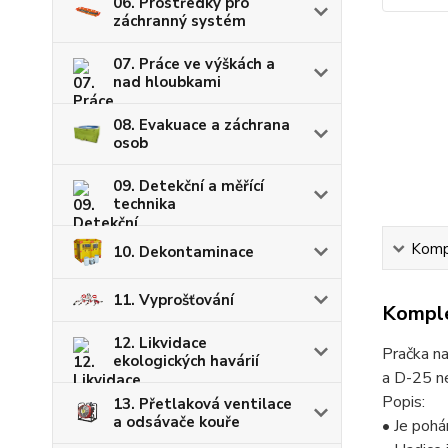
06. Prostředky pro
záchranný systém
07. Práce ve výškách a
nad hloubkami
08. Evakuace a záchrana
osob
09. Detekční a měřící
technika
Kompl
10. Dekontaminace
11. Vyprošťování
Komple
12. Likvidace
Pračka n
ekologických havárií
a D-25 n
Popis:
13. Přetlaková ventilace
a odsávače kouře
• Je poh