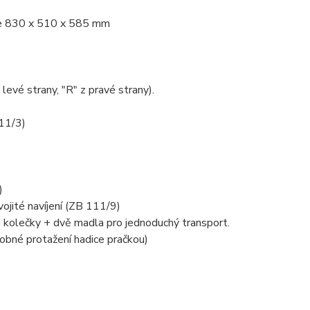
ce 830 x 510 x 585 mm
levé strany, "R" z pravé strany).
11/3)
)
vojité navíjení (ZB 111/9)
i kolečky + dvě madla pro jednoduchý transport.
sobné protažení hadice pračkou)