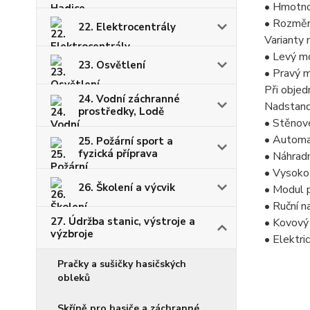
• Hmotno
• Rozměr
22. Elektrocentrály
Varianty
• Levý m
23. Osvětlení
• Pravý m
Při objed
24. Vodní záchranné
Nadstand
prostředky, Lodě
• Stěnov
• Automa
25. Požární sport a
fyzická příprava
• Náhrad
• Vysokot
26. Školení a výcvik
• Modul 
• Ruční n
27. Údržba stanic, výstroje a
• Kovový 
výzbroje
• Elektri
Pračky a sušičky hasičských
obleků
Skříně pro hasiče a záchranné