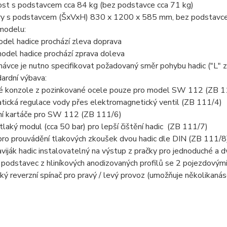
st s podstavcem cca 84 kg (bez podstavce cca 71 kg)
y s podstavcem (ŠxVxH) 830 x 1200 x 585 mm, bez podstav
 modelu:
odel hadice prochází zleva doprava
odel hadice prochází zprava doleva
návce je nutno specifikovat požadovaný směr pohybu hadic ("L" z 
ardní výbava:
é konzole z pozinkované ocele pouze pro model SW 112 (ZB 1
tická regulace vody přes elektromagnetický ventil (ZB 111/4)
ní kartáče pro SW 112 (ZB 111/6)
laký modul (cca 50 bar) pro lepší čištění hadic (ZB 111/7)
pro prouvádění tlakových zkoušek dvou hadic dle DIN (ZB 111/8
aviják hadic instalovatelný na výstup z pračky pro jednoduché a d
podstavec z hliníkových anodizovaných profilů se 2 pojezdovým
cký reverzní spínač pro pravý / levý provoz (umožňuje několikaná