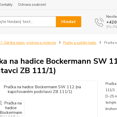
Kontakty
Ochrana soukromí
Nevíte
Hledat
+420
(Po-Pá
7. Údržba stanic, výstroje a výzbroje
Pračky a sušičky hadic
Pračka 
ka na hadice Bockermann SW 1
tavci ZB 111/1)
Pračka
111/1 
D-25 n
tichým
kruhov