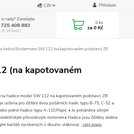
Přihlášení
CZK
 si rady? Zavolejte.
0
ks
 725 408 883
za
0 Kč
, 8-16 hod.)
na hadice Bockermann SW 112 (na kapotovaném podstavci ZB
12 (na kapotovaném
 na hadice model SW 112 na kapotovaném podstavci ZB
je určena pro čištění dvou požárních hadic typu B-75, C-52 a
ebo jedné hadice typu A-110.Popis: • Je poháněna silným
 elektrickým převodovým motorem.• Hadice jsou čištěny dvěma
ými kartáči vyrobených z dlouho-vláknový...
celý popis