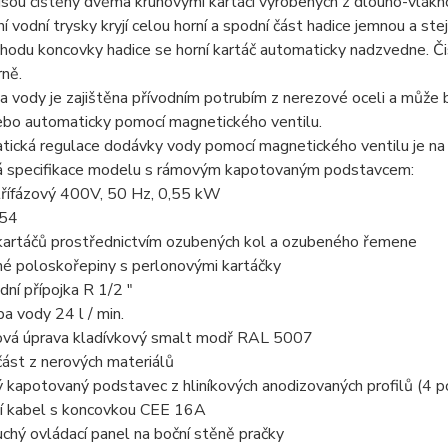
jsou čištěny dvěma kruhovými kartáči vyrobených z dlouho-vlákno
ní vodní trysky kryjí celou horní a spodní část hadice jemnou a st
chodu koncovky hadice se horní kartáč automaticky nadzvedne. Čist
ně.
 vody je zajištěna přívodním potrubím z nerezové oceli a může
nebo automaticky pomocí magnetického ventilu.
tická regulace dodávky vody pomocí magnetického ventilu je na
á specifikace modelu s rámovým kapotovaným podstavcem:
třífázový 400V, 50 Hz, 0,55 kW
P54
kartáčů prostřednictvím ozubených kol a ozubeného řemene
é poloskořepiny s perlonovými kartáčky
ní přípojka R 1/2 "
a vody 24 l / min.
ová úprava kladívkový smalt modř RAL 5007
 část z nerových materiálů
kapotovaný podstavec z hliníkových anodizovaných profilů (4 p
ní kabel s koncovkou CEE 16A
chý ovládací panel na boční stěně pračky