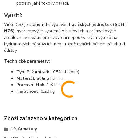
potřeby jakéhokoliv nářadí.
Využití:
Víčko C52 je standardní výbavou
hasičských jednotek (SDH i
HZS)
, hydrantových systémů v budovách a průmyslových
areálech. Je ideální pro uzavření nepoužívaných výtoků na
hydrantových nástavcích nebo rozdělovačích během zásahu či
údržby.
Technické parametry:
Typ:
Požární víčko C52 (tlakové)
Materiál:
Slitina hliníku
Pracovní tlak:
1,6 MPa
Hmotnost:
0,28 kg
Zboží zařazeno v kategoriích
19. Armatury