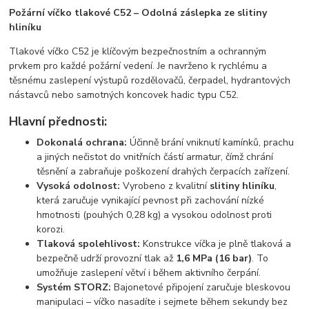
Požární víčko tlakové C52 – Odolná záslepka ze slitiny
hliníku
Tlakové víčko C52 je klíčovým bezpečnostním a ochranným
prvkem pro každé požární vedení. Je navrženo k rychlému a
těsnému zaslepení výstupů rozdělovačů, čerpadel, hydrantových
nástavců nebo samotných koncovek hadic typu C52.
Hlavní přednosti:
Dokonalá ochrana:
Účinně brání vniknutí kamínků, prachu
a jiných nečistot do vnitřních částí armatur, čímž chrání
těsnění a zabraňuje poškození drahých čerpacích zařízení.
Vysoká odolnost:
Vyrobeno z kvalitní
slitiny hliníku
,
která zaručuje vynikající pevnost při zachování nízké
hmotnosti (pouhých 0,28 kg) a vysokou odolnost proti
korozi.
Tlaková spolehlivost:
Konstrukce víčka je plně tlaková a
bezpečně udrží provozní tlak až
1,6 MPa (16 bar)
. To
umožňuje zaslepení větví i během aktivního čerpání.
Systém STORZ:
Bajonetové připojení zaručuje bleskovou
manipulaci – víčko nasadíte i sejmete během sekundy bez