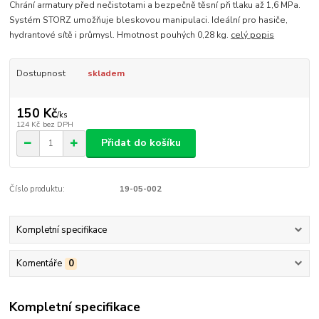
Chrání armatury před nečistotami a bezpečně těsní při tlaku až 1,6 MPa.
Systém STORZ umožňuje bleskovou manipulaci. Ideální pro hasiče,
hydrantové sítě i průmysl. Hmotnost pouhých 0,28 kg.
celý popis
Dostupnost
skladem
150 Kč
/
ks
124 Kč
bez DPH
Přidat do košíku
Číslo produktu:
19-05-002
Kompletní specifikace
Komentáře
0
Kompletní specifikace