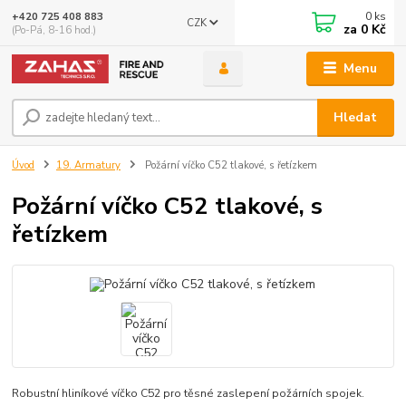
0
ks
+420 725 408 883
CZK
za
0 Kč
(Po-Pá, 8-16 hod.)
Menu
Hledat
Úvod
19. Armatury
Požární víčko C52 tlakové, s řetízkem
Požární víčko C52 tlakové, s
řetízkem
Robustní hliníkové víčko C52 pro těsné zaslepení požárních spojek.