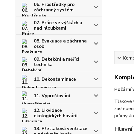
06. Prostředky pro
záchranný systém
07. Práce ve výškách a
nad hloubkami
08. Evakuace a záchrana
osob
Kompl
09. Detekční a měřící
technika
Komple
10. Dekontaminace
Požární 
11. Vyprošťování
Tlakové 
zaslepení
12. Likvidace
průmyslo
ekologických havárií
Hlavní
13. Přetlaková ventilace