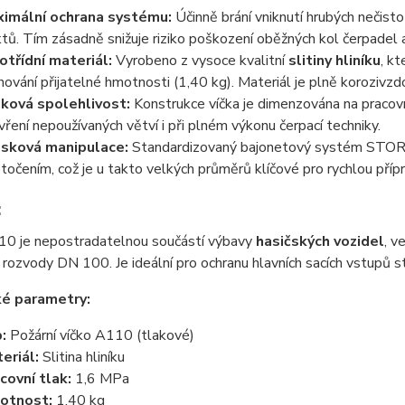
imální ochrana systému:
Účinně brání vniknutí hrubých nečisto
ktů. Tím zásadně snižuje riziko poškození oběžných kol čerpadel 
otřídní materiál:
Vyrobeno z vysoce kvalitní
slitiny hliníku
, k
hování přijatelné hmotnosti (1,40 kg). Materiál je plně korozivzd
ková spolehlivost:
Konstrukce víčka je dimenzována na pracovn
vření nepoužívaných větví i při plném výkonu čerpací techniky.
sková manipulace:
Standardizovaný bajonetový systém STORZ
točením, což je u takto velkých průměrů klíčové pro rychlou přípr
:
10 je nepostradatelnou součástí výbavy
hasičských vozidel
, v
 rozvody DN 100. Je ideální pro ochranu hlavních sacích vstupů 
ké parametry:
:
Požární víčko A110 (tlakové)
eriál:
Slitina hliníku
covní tlak:
1,6 MPa
otnost:
1,40 kg