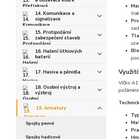
a odsávače kouře
Max
tra
14. Komunikace a
signalizace
Prv
zac
15. Protipožární
Tla
zabezpečení staveb
uza
Ble
16. Hašení lithiových
baterií
poo
Využití
17. Hasiva a pěnidla
Víčko A1
18. Osobní výstroj a
požárními
výzbroj
Technic
19. Armatury
Typ
Mat
Spojky pevné
Pra
Spojky hadicové
Hm