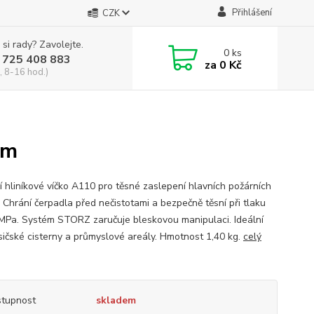
Přihlášení
CZK
 si rady? Zavolejte.
0
ks
 725 408 883
za
0 Kč
, 8-16 hod.)
em
í hliníkové víčko A110 pro těsné zaslepení hlavních požárních
. Chrání čerpadla před nečistotami a bezpečně těsní při tlaku
 MPa. Systém STORZ zaručuje bleskovou manipulaci. Ideální
sičské cisterny a průmyslové areály. Hmotnost 1,40 kg.
celý
tupnost
skladem