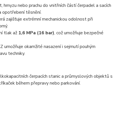
t, hmyzu nebo prachu do vnitřních částí čerpadel a sacích
a opotřebení těsnění.
terá zajišťuje extrémní mechanickou odolnost při
orný.
í tlak až
1,6 MPa (16 bar)
, což umožňuje bezpečné
 umožňuje okamžité nasazení i sejmutí pouhým
avu techniky.
elkokapacitních čerpacích stanic a průmyslových objektů s
stříkaček během přepravy nebo parkování.