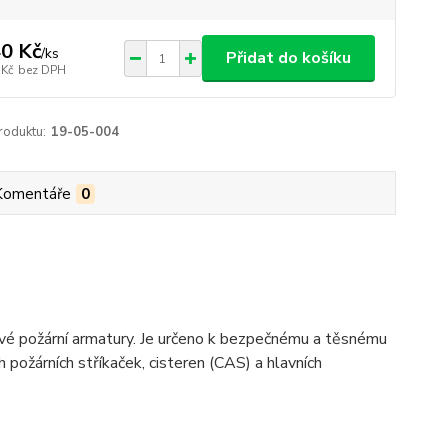
0 Kč
/
ks
Přidat do košíku
 Kč
bez DPH
roduktu:
19-05-004
Komentáře
0
vé požární armatury. Je určeno k bezpečnému a těsnému
 požárních stříkaček, cisteren (CAS) a hlavních