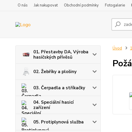
O nás
Jak nakupovat
Obchodní podmínky
Fotogalerie
Úvod
1
01. Přestavby DA, Výroba
hasičských přívěsů
Požá
02. Žebříky a plošiny
03. Čerpadla a stříkačky
04. Speciální hasicí
zařízení
05. Protiplynová služba