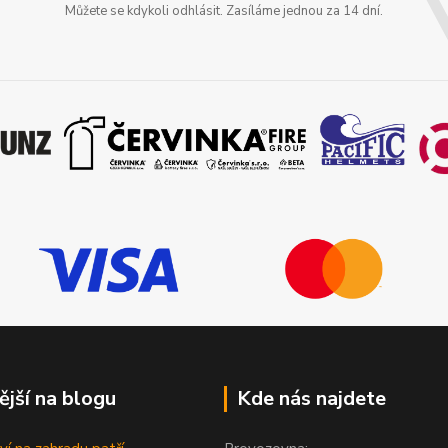
Můžete se kdykoli odhlásit. Zasíláme jednou za 14 dní.
ější na blogu
Kde nás najdete