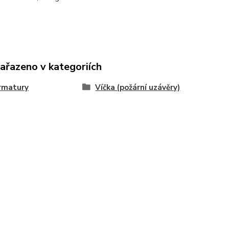
zařazeno v kategoriích
rmatury
Víčka (požární uzávěry)