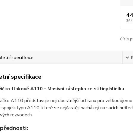
44
364
Číslo p
etní specifikace
tní specifikace
víčko tlakové A110 – Masivní záslepka ze slitiny hliníku
víčko A110 představuje nejrobustnější ochranu pro velkoobjemo
 spojek typu A110, které se nejčastěji nacházejí na sacích hrdlech
vých rozvodech.
 přednosti: