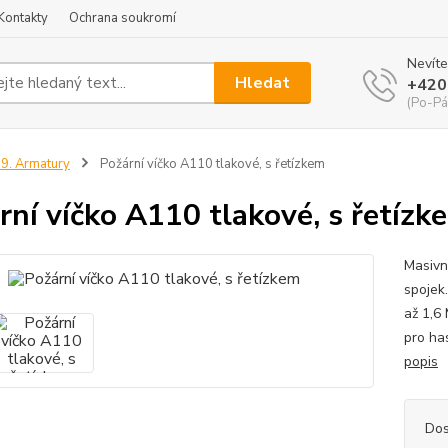
Kontakty
Ochrana soukromí
Nevíte
Hledat
+420
(Po-Pá
9. Armatury
Požární víčko A110 tlakové, s řetízkem
rní víčko A110 tlakové, s řetízk
Masivn
spojek
až 1,6
pro ha
popis
Dos