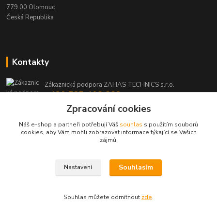
779 00 Olomouc
Česká Republika
Kontakty
Zákaznická podpora ZAHAS TECHNICS s.r.o.
+420 725 408 883
(Po-Pá, 8-16 hod.)
Zpracování cookies
Náš e-shop a partneři potřebují Váš
souhlas
s použitím souborů
info@zahas-technics.eu
cookies, aby Vám mohli zobrazovat informace týkající se Vašich
zájmů.
Souhlasím
Nastavení
© ZAHAS TECHNICS s.r.o. 2023
Souhlas můžete odmítnout
zde
.
Vytvořeno na
Eshop-rychle.cz