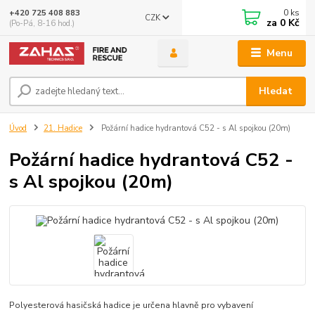
0
ks
+420 725 408 883
CZK
za
0 Kč
(Po-Pá, 8-16 hod.)
Menu
Hledat
Úvod
21. Hadice
Požární hadice hydrantová C52 - s Al spojkou (20m)
Požární hadice hydrantová C52 -
s Al spojkou (20m)
Polyesterová hasičská hadice je určena hlavně pro vybavení