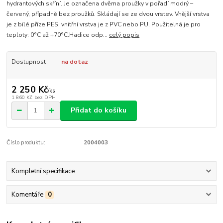
hydrantových skříní. Je označena dvěma proužky v pořadí modrý –
červený, případně bez proužků. Skládají se ze dvou vrstev. Vnější vrstva
je z bílé příze PES, vnitřní vrstva je z PVC nebo PU. Použitelná je pro
teploty: 0°C až +70°C.Hadice odp...
celý popis
Dostupnost
na dotaz
2 250 Kč
/
ks
1 860 Kč
bez DPH
Přidat do košíku
Číslo produktu:
2004003
Kompletní specifikace
Komentáře
0