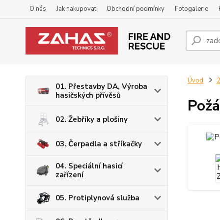
O nás
Jak nakupovat
Obchodní podmínky
Fotogalerie
Úvod
2
01. Přestavby DA, Výroba
hasičských přívěsů
Požá
02. Žebříky a plošiny
03. Čerpadla a stříkačky
04. Speciální hasicí
zařízení
05. Protiplynová služba