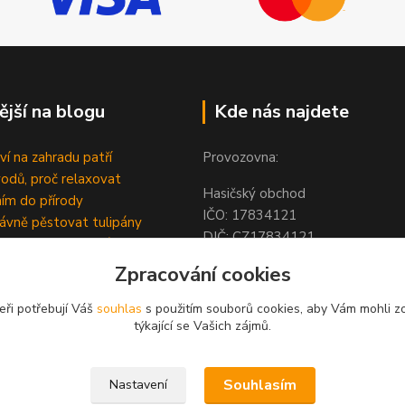
ější na blogu
Kde nás najdete
ví na zahradu patří
Provozovna:
odů, proč relaxovat
Hasičský obchod
ím do přírody
IČO: 1783412
rávně pěstovat tulipány
DIČ: CZ1783412
ně generovaný článek
Hodolanská 805/30
Zpracování cookies
779 00 Olomouc
Česká Republika
eři potřebují Váš
souhlas
s použitím souborů cookies, aby Vám mohli z
týkající se Vašich zájmů.
Souhlasím
Nastavení