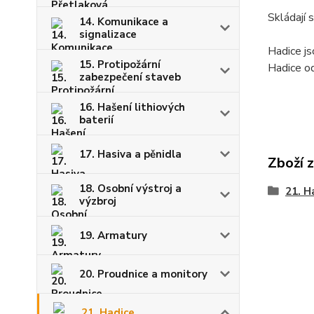
Skládají 
14. Komunikace a
signalizace
Hadice js
15. Protipožární
Hadice o
zabezpečení staveb
16. Hašení lithiových
baterií
17. Hasiva a pěnidla
Zboží 
18. Osobní výstroj a
21. H
výzbroj
19. Armatury
20. Proudnice a monitory
21. Hadice