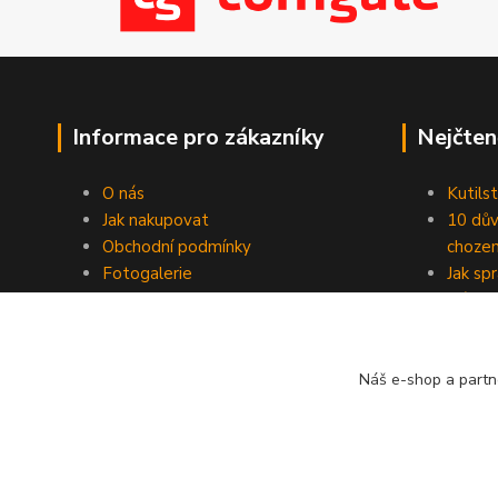
Informace pro zákazníky
Nejčten
O nás
Kutilst
Jak nakupovat
10 dův
Obchodní podmínky
chozen
Fotogalerie
Jak sp
Kontakty
Náhod
Blog
Náš e-shop a partn