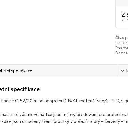
2 
2 0
Číslo p
Lineárn
Pracovn
Destruk
etní specifikace
tní specifikace
 hadice C-52/20 m se spojkami DIN/Al, materiál vnější: PES, s
 hasičské zásahové hadice jsou určeny především pro profesionál
Hadice jsou označeny třemi proužky v pořadí modrý – červený – m