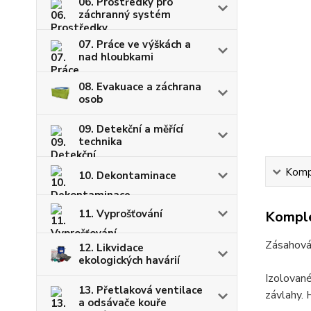
06. Prostředky pro
záchranný systém
07. Práce ve výškách a
nad hloubkami
08. Evakuace a záchrana
osob
09. Detekční a měřící
technika
Kompl
10. Dekontaminace
11. Vyprošťování
Komple
Zásahová
12. Likvidace
ekologických havárií
Izolované
13. Přetlaková ventilace
závlahy. 
a odsávače kouře