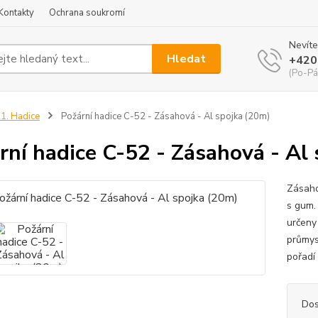
Kontakty
Ochrana soukromí
Nevíte
Hledat
+420
(Po-Pá
1. Hadice
Požární hadice C-52 - Zásahová - Al spojka (20m)
rní hadice C-52 - Zásahová - Al
Zásaho
s gum.
určeny
průmys
pořadí
Dos