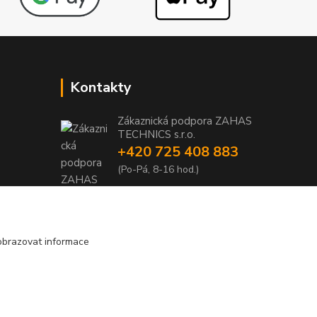
Kontakty
Zákaznická podpora ZAHAS
TECHNICS s.r.o.
+420 725 408 883
1
(Po-Pá, 8-16 hod.)
1
info@zahas-technics.eu
obrazovat informace