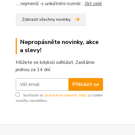
.... nejmenší -s unikátními rozměr...
číst celé
Zobrazit všechny novinky
Nepropásněte novinky, akce
a slevy!
Můžete se kdykoli odhlásit. Zasíláme
jednou za 14 dní.
Přihlásit se
Souhlasím se
zpracováním osobních údajů
za účelem
rozesílky newsletteru.