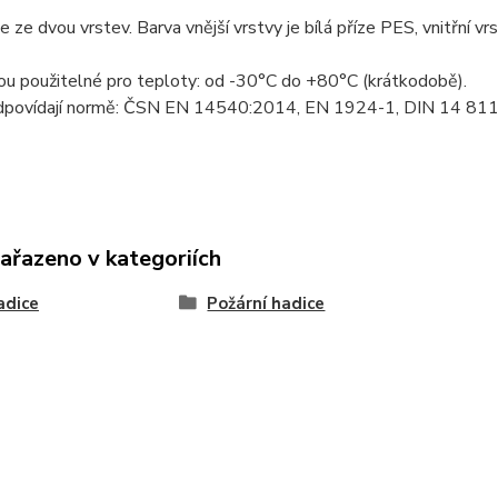
se ze dvou vrstev. Barva vnější vrstvy je bílá příze PES, vnitřní
ou použitelné pro teploty: od -30°C do +80°C (krátkodobě).
dpovídají normě: ČSN EN 14540:2014, EN 1924-1, DIN 14 811,
zařazeno v kategoriích
adice
Požární hadice