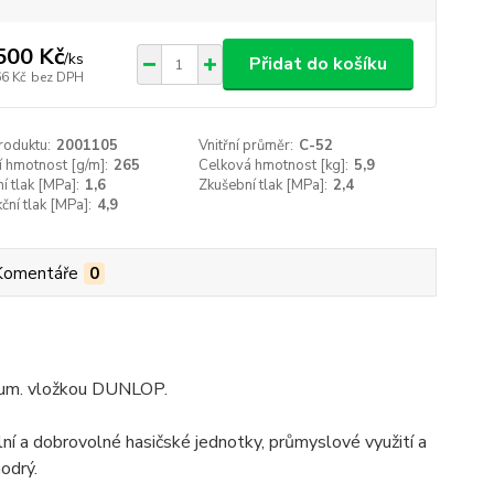
500 Kč
/
ks
Přidat do košíku
66 Kč
bez DPH
roduktu:
2001105
Vnitřní průměr:
C-52
í hmotnost [g/m]:
265
Celková hmotnost [kg]:
5,9
í tlak [MPa]:
1,6
Zkušební tlak [MPa]:
2,4
ční tlak [MPa]:
4,9
Komentáře
0
 gum. vložkou DUNLOP.
ní a dobrovolné hasičské jednotky, průmyslové využití a
odrý.