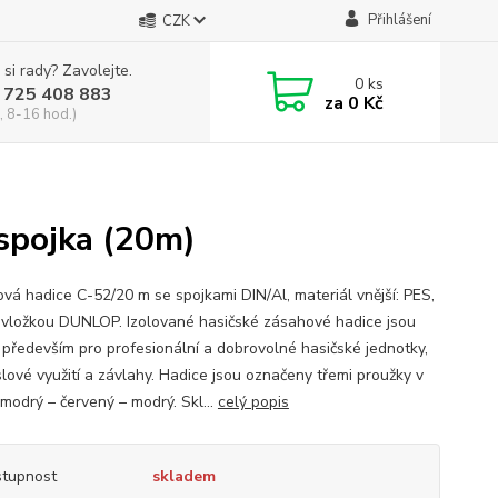
Přihlášení
CZK
 si rady? Zavolejte.
0
ks
 725 408 883
za
0 Kč
, 8-16 hod.)
 spojka (20m)
vá hadice C-52/20 m se spojkami DIN/Al, materiál vnější: PES,
 vložkou DUNLOP. Izolované hasičské zásahové hadice jsou
 především pro profesionální a dobrovolné hasičské jednotky,
lové využití a závlahy. Hadice jsou označeny třemi proužky v
 modrý – červený – modrý. Skl...
celý popis
tupnost
skladem