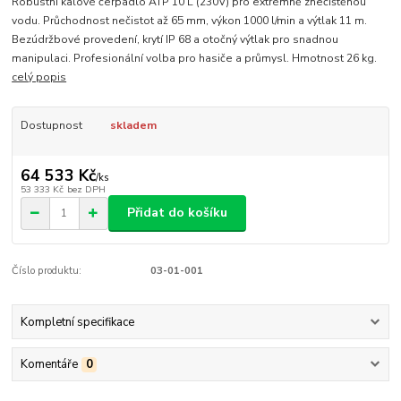
Robustní kalové čerpadlo ATP 10 L (230V) pro extrémně znečištěnou
vodu. Průchodnost nečistot až 65 mm, výkon 1000 l/min a výtlak 11 m.
Bezúdržbové provedení, krytí IP 68 a otočný výtlak pro snadnou
manipulaci. Profesionální volba pro hasiče a průmysl. Hmotnost 26 kg.
celý popis
Dostupnost
skladem
64 533 Kč
/
ks
53 333 Kč
bez DPH
Přidat do košíku
Číslo produktu:
03-01-001
Kompletní specifikace
Komentáře
0