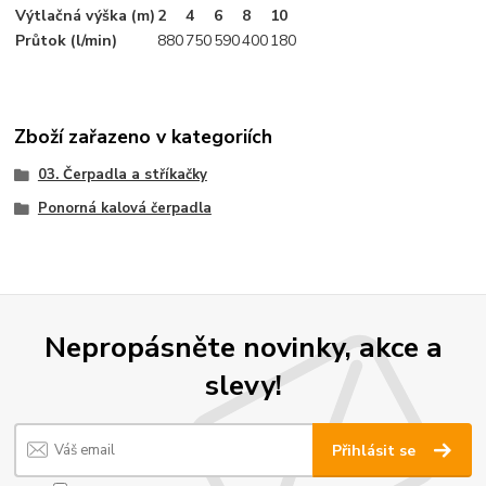
Výtlačná výška (m)
2
4
6
8
10
Průtok (l/min)
880
750
590
400
180
Zboží zařazeno v kategoriích
03. Čerpadla a stříkačky
Ponorná kalová čerpadla
Nepropásněte novinky, akce a
slevy!
Přihlásit se