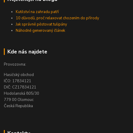
Kutilství na zahradu patří
10 důvodů, proč relaxovat chozením do přírody
Jak správně pěstovat tulipány
Náhodně generovaný článek
Kde nás najdete
Provozovna:
Hasičský obchod
IČO: 17834121
DIČ: CZ17834121
Hodolanská 805/30
779 00 Olomouc
Česká Republika