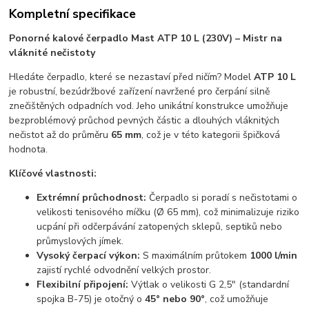
Kompletní specifikace
Ponorné kalové čerpadlo Mast ATP 10 L (230V) – Mistr na
vláknité nečistoty
Hledáte čerpadlo, které se nezastaví před ničím? Model
ATP 10 L
je robustní, bezúdržbové zařízení navržené pro čerpání silně
znečištěných odpadních vod. Jeho unikátní konstrukce umožňuje
bezproblémový průchod pevných částic a dlouhých vláknitých
nečistot až do průměru
65 mm
, což je v této kategorii špičková
hodnota.
Klíčové vlastnosti:
Extrémní průchodnost:
Čerpadlo si poradí s nečistotami o
velikosti tenisového míčku (Ø 65 mm), což minimalizuje riziko
ucpání při odčerpávání zatopených sklepů, septiků nebo
průmyslových jímek.
Vysoký čerpací výkon:
S maximálním průtokem
1000 l/min
zajistí rychlé odvodnění velkých prostor.
Flexibilní připojení:
Výtlak o velikosti G 2,5" (standardní
spojka B-75) je otočný o
45° nebo 90°
, což umožňuje