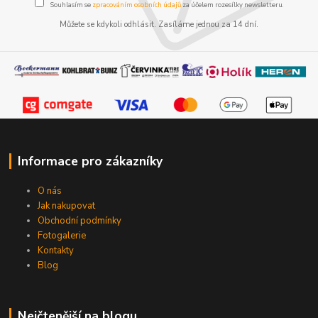
Souhlasím se
zpracováním osobních údajů
za účelem rozesílky newsletteru.
Můžete se kdykoli odhlásit. Zasíláme jednou za 14 dní.
Informace pro zákazníky
O nás
Jak nakupovat
Obchodní podmínky
Fotogalerie
Kontakty
Blog
Nejčtenější na blogu