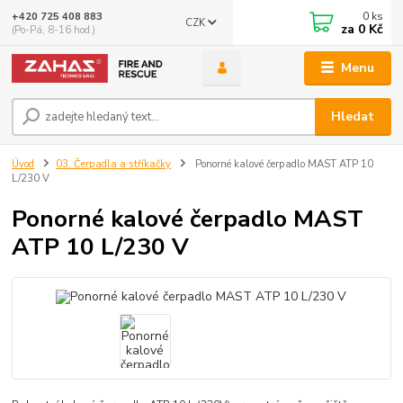
0
ks
+420 725 408 883
CZK
za
0 Kč
(Po-Pá, 8-16 hod.)
Menu
Hledat
Úvod
03. Čerpadla a stříkačky
Ponorné kalové čerpadlo MAST ATP 10
L/230 V
Ponorné kalové čerpadlo MAST
ATP 10 L/230 V