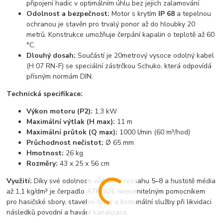
připojení hadic v optimálním úhlu bez jejich zalamování.
Odolnost a bezpečnost:
Motor s krytím
IP 68
a tepelnou
ochranou je stavěn pro trvalý ponor až do hloubky 20
metrů. Konstrukce umožňuje čerpání kapalin o teplotě až 60
°C.
Dlouhý dosah:
Součástí je 20metrový vysoce odolný kabel
(H 07 RN-F) se speciální zástrčkou Schuko, která odpovídá
přísným normám DIN.
Technická specifikace:
Výkon motoru (P2):
1,3 kW
Maximální výtlak (H max):
11 m
Maximální průtok (Q max):
1000 l/min (60 m³/hod)
Průchodnost nečistot:
Ø 65 mm
Hmotnost:
26 kg
Rozměry:
43 x 25 x 56 cm
Využití:
Díky své odolnosti vůči pH v rozsahu 5–8 a hustotě média
až 1,1 kg/dm³ je čerpadlo ATP 10 L neocenitelným pomocníkem
pro hasičské sbory, stavební firmy a komunální služby při likvidaci
následků povodní a havárií kanalizace.