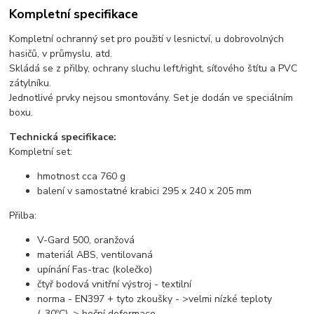
Kompletní specifikace
Kompletní ochranný set pro použití v lesnictví, u dobrovolných
hasičů, v průmyslu, atd.
Skládá se z přilby, ochrany sluchu left/right, síťového štítu a PVC
zátylníku.
Jednotlivé prvky nejsou smontovány. Set je dodán ve speciálním
boxu.
Technická specifikace:
Kompletní set:
hmotnost cca 760 g
balení v samostatné krabici 295 x 240 x 205 mm
Přilba:
V-Gard 500, oranžová
materiál ABS, ventilovaná
upínání Fas-trac (kolečko)
čtyř bodová vnitřní výstroj - textilní
norma - EN397 + tyto zkoušky - >velmi nízké teploty
(-30ºC), > boční deformace