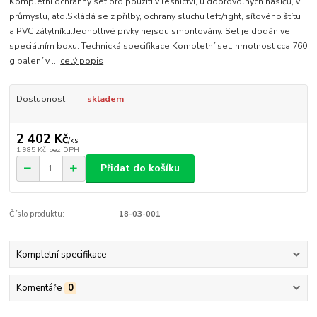
Kompletní ochranný set pro použití v lesnictví, u dobrovolných hasičů, v
průmyslu, atd.Skládá se z přilby, ochrany sluchu left/right, síťového štítu
a PVC zátylníku.Jednotlivé prvky nejsou smontovány. Set je dodán ve
speciálním boxu. Technická specifikace:Kompletní set: hmotnost cca 760
g balení v ...
celý popis
Dostupnost
skladem
2 402 Kč
/
ks
1 985 Kč
bez DPH
Přidat do košíku
Číslo produktu:
18-03-001
Kompletní specifikace
Komentáře
0