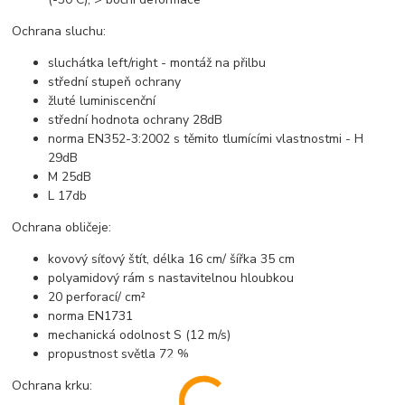
Ochrana sluchu:
sluchátka left/right - montáž na přilbu
střední stupeň ochrany
žluté luminiscenční
střední hodnota ochrany 28dB
norma EN352-3:2002 s těmito tlumícími vlastnostmi - H
29dB
M 25dB
L 17db
Ochrana obličeje:
kovový síťový štít, délka 16 cm/ šířka 35 cm
polyamidový rám s nastavitelnou hloubkou
20 perforací/ cm²
norma EN1731
mechanická odolnost S (12 m/s)
propustnost světla 72 %
Ochrana krku: