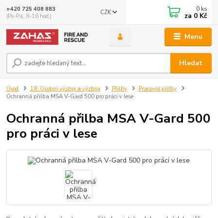
0
ks
+420 725 408 883
CZK
za
0 Kč
(Po-Pá, 8-16 hod.)
Menu
Hledat
Úvod
18. Osobní výstroj a výzbroj
Přilby
Pracovní přilby
Ochranná přilba MSA V-Gard 500 pro práci v lese
Ochranná přilba MSA V-Gard 500
pro práci v lese