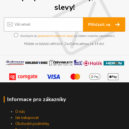
slevy!
Přihlásit se
Souhlasím se
zpracováním osobních údajů
za účelem rozesílky newsletteru.
Můžete se kdykoli odhlásit. Zasíláme jednou za 14 dní.
Informace pro zákazníky
O nás
Jak nakupovat
Obchodní podmínky