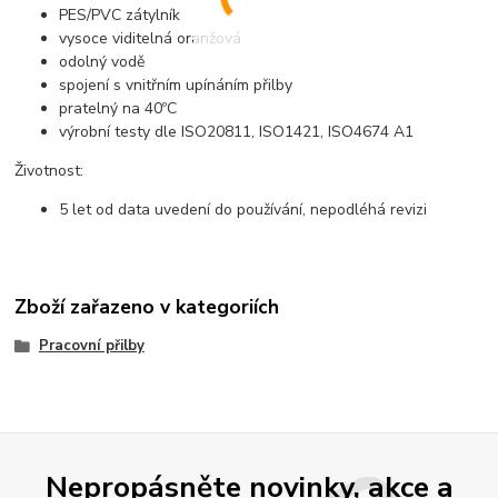
PES/PVC zátylník
vysoce viditelná oranžová
odolný vodě
spojení s vnitřním upínáním přilby
pratelný na 40ºC
výrobní testy dle ISO20811, ISO1421, ISO4674 A1
Životnost:
5 let od data uvedení do používání, nepodléhá revizi
Zboží zařazeno v kategoriích
Pracovní přilby
Nepropásněte novinky, akce a