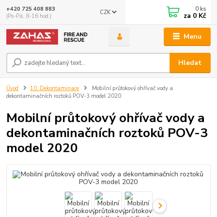
0
ks
+420 725 408 883
CZK
za
0 Kč
(Po-Pá, 8-16 hod.)
Menu
Hledat
Úvod
10. Dekontaminace
Mobilní průtokový ohřívač vody a
dekontaminačních roztoků POV-3 model 2020
Mobilní průtokový ohřívač vody a
dekontaminačních roztoků POV-3
model 2020