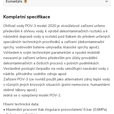
Komentáře
0
Kompletní specifikace
Ohřívač vody POV-3 model 2020 je víceúčelové zařízení určeno
především k ohřevu vody, k výrobě dekontaminačních roztoků a k
následné dopravě vody a roztoků pod tlakem do předem určených
speciálních technických prostředků a zařízení (dekontaminační
sprchy, vodovodní baterie-umyvadla, klasické sprchy apod.).
Vzhledem k svým technickým parametrům a vysoké mobilitě
nasazení je zařízení určeno především pro účely provádění
dekontaminačních a čistících procesů v polních podmínkách.
Vestavěné posilující čerpadlo na vodu umožňující nasávání vody z
nádrže, přírodního vodního zdroje apod.
Zařízení POV-3 lze rovněž použít jako alternativní zdroj teplé vody
v různých jiných krizových situacích (polní nemocnice, humanitární
sběrné tábory apod.).
Jedná se o vylepšený model POV-2.
Hlavní technická data:
• Maximální pracovní tlak /regulace presostatem/ 6 bar (0,6MPa)