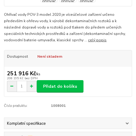
Ohřívač vody POV-3 model 2020 je víceúčelové zařízení určeno
především k ohřevu vody, k výrobě dekontaminačních roztoků a k
následné dopravě vody a roztoků pod tlakem do předem určených
speciálních technických prostředků a zařízení (dekontaminační sprchy,
vodovodní baterie-umyvadla, klasické sprchy ...
celý popis
Dostupnost
Není skladem
251 916 Kč
/
ks
208 195 Kč
bez DPH
Přidat do košíku
Číslo produktu:
1008001
Kompletní specifikace