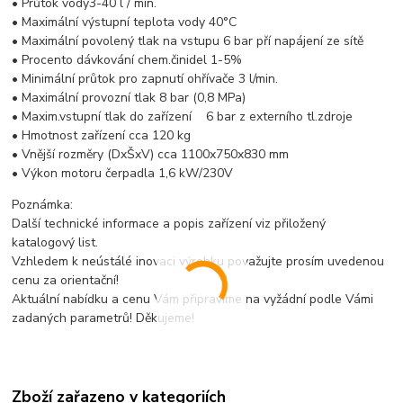
• Průtok vody3-40 l / min.
• Maximální výstupní teplota vody 40°C
• Maximální povolený tlak na vstupu 6 bar pří napájení ze sítě
• Procento dávkování chem.činidel 1-5%
• Minimální průtok pro zapnutí ohřívače 3 l/min.
• Maximální provozní tlak 8 bar (0,8 MPa)
• Maxim.vstupní tlak do zařízení 6 bar z externího tl.zdroje
• Hmotnost zařízení cca 120 kg
• Vnější rozměry (DxŠxV) cca 1100x750x830 mm
• Výkon motoru čerpadla 1,6 kW/230V
Poznámka:
Další technické informace a popis zařízení viz přiložený
katalogový list.
Vzhledem k neústálé inovaci výrobku považujte prosím uvedenou
cenu za orientační!
Aktuální nabídku a cenu Vám připravíme na vyžádní podle Vámi
zadaných parametrů! Děkujeme!
Zboží zařazeno v kategoriích