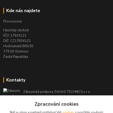
Kde nás najdete
Provozovna:
Hasičský obchod
IČO: 17834121
DIČ: CZ17834121
Hodolanská 805/30
779 00 Olomouc
Česká Republika
Kontakty
Zákaznická podpora ZAHAS TECHNICS s.r.o.
+420 725 408 883
(Po-Pá, 8-16 hod.)
Zpracování cookies
Náš e-shop a partneři potřebují Váš
souhlas
s použitím souborů