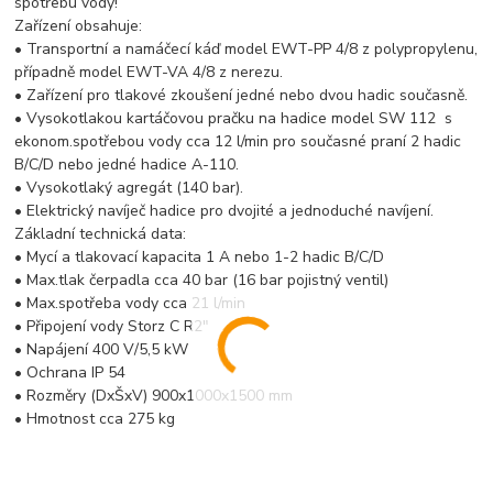
spotřebu vody!
Zařízení obsahuje:
• Transportní a namáčecí káď model EWT-PP 4/8 z polypropylenu,
případně model EWT-VA 4/8 z nerezu.
• Zařízení pro tlakové zkoušení jedné nebo dvou hadic současně.
• Vysokotlakou kartáčovou pračku na hadice model SW 112 s
ekonom.spotřebou vody cca 12 l/min pro současné praní 2 hadic
B/C/D nebo jedné hadice A-110.
• Vysokotlaký agregát (140 bar).
• Elektrický navíječ hadice pro dvojité a jednoduché navíjení.
Základní technická data:
• Mycí a tlakovací kapacita 1 A nebo 1-2 hadic B/C/D
• Max.tlak čerpadla cca 40 bar (16 bar pojistný ventil)
• Max.spotřeba vody cca 21 l/min
• Připojení vody Storz C R2"
• Napájení 400 V/5,5 kW
• Ochrana IP 54
• Rozměry (DxŠxV) 900x1000x1500 mm
• Hmotnost cca 275 kg