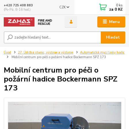
0
ks
+420 725 408 883
CZK
za
0 Kč
(Po-Pá, 8-16 hod.)
Menu
Hledat
Úvod
27. Údržba stanic, výstroje a výzbroje
Automatická mycí linky hadic
Mobilní centrum pro péči o požární hadice Bockermann SPZ 173
Mobilní centrum pro péči o
požární hadice Bockermann SPZ
173