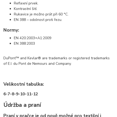
Reflexní prvek.
Kontrastní šití.
Rukavice je možno prát při 60 °C.
EN 388 – odolnost proti řezu.
Normy:
EN 420:2003+A1:2009
EN 388:2003
DuPont™ and Kevlar® are trademarks or registered trademarks
of E.I. du Pont de Nemours and Company.
Velikostní tabulka:
6-7-8-9-10-11-12
Údržba a praní
Praní v pračce je od nově možné pro textilní i