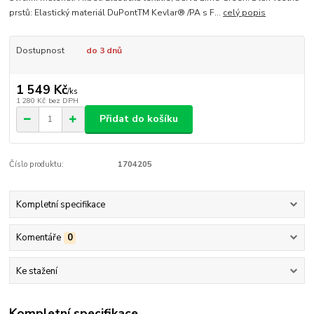
prstů: Elastický materiál DuPontTM Kevlar® /PA s F...
celý popis
Dostupnost
do 3 dnů
1 549 Kč
/
ks
1 280 Kč
bez DPH
Přidat do košíku
Číslo produktu:
1704205
Kompletní specifikace
Komentáře
0
Ke stažení
Kompletní specifikace