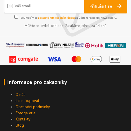
Přihlásit se
Souhlasím se
zpracováním osobních údajů
za účelem rozesílky newsletteru.
Můžete se kdykoli odhlásit. Zasíláme jednou za 14 dní.
Informace pro zákazníky
O nás
Jak nakupovat
Obchodní podmínky
Fotogalerie
Kontakty
Blog