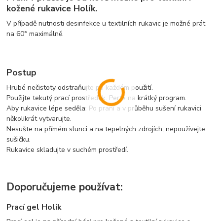
kožené rukavice Holík
.
V případě nutnosti desinfekce u textilních rukavic je možné prát
na 60° maximálně.
Postup
Hrubé nečistoty odstraňujte po každém použití.
Použijte tekutý prací prostředek. Perte na krátký program.
Aby rukavice lépe seděla: Po praní a v průběhu sušení rukavici
několikrát vytvarujte.
Nesušte na přímém slunci a na tepelných zdrojích, nepoužívejte
sušičku.
Rukavice skladujte v suchém prostředí.
Doporučujeme používat:
Prací gel Holík