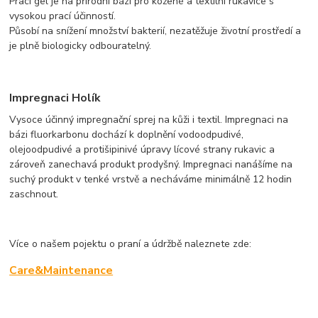
Prací gel je na přírodní bázi pro kožené a textilní rukavice s
vysokou prací účinností.
Působí na snížení množství bakterií, nezatěžuje životní prostředí a
je plně biologicky odbouratelný.
Impregnaci Holík
Vysoce účinný impregnační sprej na kůži i textil. Impregnaci na
bázi fluorkarbonu dochází k doplnění vodoodpudivé,
olejoodpudivé a protišipinivé úpravy lícové strany rukavic a
zároveň zanechavá produkt prodyšný. Impregnaci nanášíme na
suchý produkt v tenké vrstvě a necháváme minimálně 12 hodin
zaschnout.
Více o našem pojektu o praní a údržbě naleznete zde:
Care&Maintenance