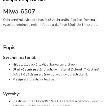
Miwa 6507
Ochranné rukavice pro hasičské záchranářské práce. Dominují
vysokou odolností nejen hřbetní a dlaňové části, ale i meziprstí.
Popis
Svrchní materiál:
Hřbet:
Elastická textilie, barva Lime Green.
TM
Dlaň včetně prstů:
Elastický materiál DuPont
Kevlar®
/PA s FR zátěrem a pěnovou výplní v oblasti dlaně.
Meziprstí:
Elastická textilie.
Výztuhy:
Elastický úplet Kevlar® /PA s FR zátěrem a pěnovou výplní -