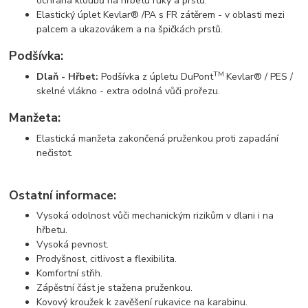
ochrana kloubů na hřbetu ruky a prstů.
Elastický úplet Kevlar® /PA s FR zátěrem - v oblasti mezi
palcem a ukazovákem a na špičkách prstů.
Podšívka:
TM
Dlaň - Hřbet:
Podšívka z úpletu DuPont
Kevlar® / PES /
skelné vlákno - extra odolná vůči prořezu.
Manžeta:
Elastická manžeta zakončená pruženkou proti zapadání
nečistot.
Ostatní informace:
Vysoká odolnost vůči mechanickým rizikům v dlani i na
hřbetu.
Vysoká pevnost.
Prodyšnost, citlivost a flexibilita.
Komfortní střih.
Zápěstní část je stažena pruženkou.
Kovový kroužek k zavěšení rukavice na karabinu.