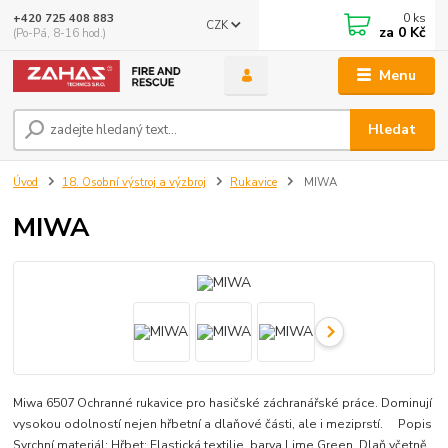
0
ks
+420 725 408 883
CZK
za
0 Kč
(Po-Pá, 8-16 hod.)
Menu
Hledat
Úvod
18. Osobní výstroj a výzbroj
Rukavice
MIWA
MIWA
Miwa 6507 Ochranné rukavice pro hasičské záchranářské práce. Dominují
vysokou odolností nejen hřbetní a dlaňové části, ale i meziprstí. Popis
Svrchní materiál: Hřbet: Elastická textilie, barva Lime Green. Dlaň včetně