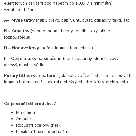
elektrických zařízení pod napětím do 1000 V z minimální
vzdálenosti 1m.
A– Pevné látky
(např. dřevo, papír, uhlí, plast, odpadky, textil atd.)
B – Kapaliny
(např. pohonné hmoty, lepidla, laky, alkohol,
rozpouštědla)
D – Hořlavé kovy
(hořčík, lithium, titan, hliník.)
F – Oleje a tuky na smažení.
(např. rostlinný, slunečnicový,
olivový, máslo i sádlo.)
Požáry lithiových baterií
– jakékoliv zařízení, kterého je součástí
lithiová baterii, např. elektrokoloběžky, elektroskútry, elektrokola.
Co je součástí produktu?
Manometr
Ampule
Robustní ocelový držák
Flexibilní hadice dlouhá 1 m