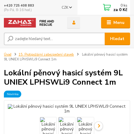
0
ks
+420 725 408 883
CZK
za
0 Kč
(Po-Pá, 8-16 hod.)
Menu
Hledat
Úvod
15. Protipožární zabezpečení staveb
Lokální pěnový hasicí systém
9L UNIEX LPHSWLi9 Connect 1m
Lokální pěnový hasicí systém 9L
UNIEX LPHSWLi9 Connect 1m
Novinka