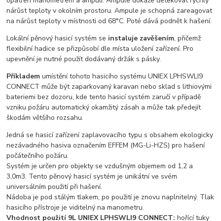
opatřen manometrem a ampulí. Ampule dokáže detekovat rychlý
nárůst teploty v okolním prostoru. Ampule je schopná zareagovat
na nárůst teploty v místnosti od 68°C. Poté dává podnět k hašení.
Lokální pěnový hasicí systém se
instaluje zavěšením
, přičemž
flexibilní hadice se přizpůsobí dle místa uložení zařízení. Pro
upevnění je nutné použít dodávaný držák s pásky.
Příkladem
umístění tohoto hasicího systému UNIEX LPHSWLI9
CONNECT může být zaparkovaný karavan nebo sklad s lithiovými
bateriemi bez dozoru, kde tento hasicí systém zaručí v případě
vzniku požáru automatický okamžitý zásah a může tak předejít
škodám většího rozsahu.
Jedná se hasicí zařízení zaplavovacího typu s obsahem ekologicky
nezávadného hasiva označením EFFEM (MG-Li-HZS) pro hašení
počátečního požáru.
Systém je určen pro objekty se vzdušným objemem od 1,2 a
3,0m3. Tento pěnový hasicí systém je unikátní ve svém
universálním použití při hašení.
Nádoba je pod stálým tlakem, po použití je znovu naplnitelný. Tlak
hasicího přístroje je viditelný na manometru.
Vhodnost použití 9L UNIEX LPHSWLI9 CONNECT:
hořící tuky