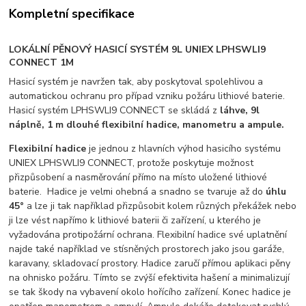
Kompletní specifikace
LOKÁLNÍ PĚNOVÝ HASICÍ SYSTÉM 9L UNIEX LPHSWLI9
CONNECT 1M
Hasicí systém je navržen tak, aby poskytoval spolehlivou a
automatickou ochranu pro případ vzniku požáru lithiové baterie.
Hasicí systém LPHSWLI9 CONNECT se skládá z
láhve, 9l
náplně, 1 m dlouhé flexibilní hadice, manometru a ampule.
Flexibilní hadice
je jednou z hlavních výhod hasicího systému
UNIEX LPHSWLI9 CONNECT, protože poskytuje možnost
přizpůsobení a nasměrování přímo na místo uložené lithiové
baterie. Hadice je velmi ohebná a snadno se tvaruje až do
úhlu
45°
a lze ji tak například přizpůsobit kolem různých překážek nebo
ji lze vést napřímo k lithiové baterii či zařízení, u kterého je
vyžadována protipožární ochrana. Flexibilní hadice své uplatnění
najde také například ve stísněných prostorech jako jsou garáže,
karavany, skladovací prostory. Hadice zaručí přímou aplikaci pěny
na ohnisko požáru. Tímto se zvýší efektivita hašení a minimalizují
se tak škody na vybavení okolo hořícího zařízení. Konec hadice je