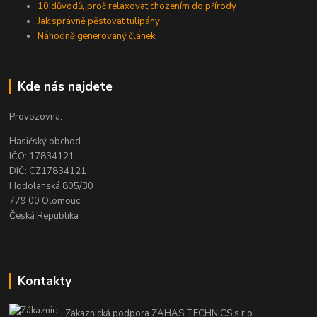
10 důvodů, proč relaxovat chozením do přírody
Jak správně pěstovat tulipány
Náhodně generovaný článek
Kde nás najdete
Provozovna:
Hasičský obchod
IČO: 17834121
DIČ: CZ17834121
Hodolanská 805/30
779 00 Olomouc
Česká Republika
Kontakty
Zákaznická podpora ZAHAS TECHNICS s.r.o.