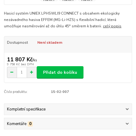
Hasicí systém UNIEX LPHSWLI9 CONNECT s obsahem ekologicky
nezávadného hasiva EFFEM (MG-Li-HZS) s flexibilní hadicí, která
umožňuje nasměrování až do úhlu 45° směrem k baterii.
celý popis
Dostupnost
Není skladem
11 807 Kč
/
ks
9 758 Kč
bez DPH
Přidat do košíku
Číslo produktu:
15-02-007
Kompletní specifikace
Komentáře
0