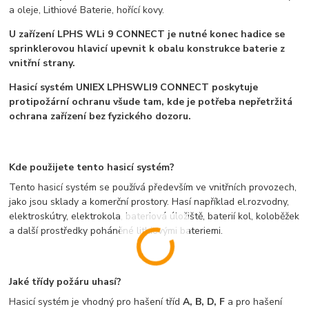
a oleje, Lithiové Baterie, hořící kovy.
U zařízení LPHS WLi 9 CONNECT je nutné konec hadice se
sprinklerovou hlavicí upevnit k obalu konstrukce baterie z
vnitřní strany.
Hasicí systém UNIEX LPHSWLI9 CONNECT poskytuje
protipožární ochranu všude tam, kde je potřeba nepřetržitá
ochrana zařízení bez fyzického dozoru.
Kde použijete tento hasicí systém?
Tento hasicí systém se používá především ve vnitřních provozech,
jako jsou sklady a komerční prostory. Hasí například el.rozvodny,
elektroskútry, elektrokola, bateriová úložiště, baterií kol, koloběžek
a další prostředky poháněné lithiovými bateriemi.
Jaké třídy požáru uhasí?
Hasicí systém je vhodný pro hašení tříd
A, B, D, F
a pro hašení