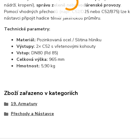
nádrží, kropení),
správu zeleně
nebo
vodárenské provozy
.
Pomocí vhodných přechodů (např. C52/D25 nebo C52/B75) lze k
nástavci připojit hadice téměř jakéhokoli průměru.
Technické parametry:
Materiál:
Pozinkovaná ocel / Slitina hliníku
Výstupy:
2× C52 s vřetenovými kohouty
Vstup:
DN80 (Rd 85)
Celková výška:
965 mm
Hmotnost:
5,90 kg
Zboží zařazeno v kategoriích
19. Armatury
Přechody a Nástavce