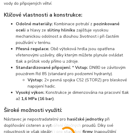
vody do připojených větví.
Klíčové vlastnosti a konstrukce:
Odolné materiály:
Kombinace potrubí z
pozinkované
oceli
a hlavy ze
slitiny hliníku
zajišťuje vysokou
mechanickou odolnost a dlouhou životnost i při častém
používání v terénu.
Přesná regulace:
Obě výtoková hrdla jsou opatřena
vřetenovými uzávěry, díky kterým můžete plynule ovládat
tlak a průtok vody přímo u zdroje.
Standardizované připojení:
*
Vstup:
DN80 se závitovým
pouzdrem Rd 85 (standard pro podzemní hydranty).
Výstup:
2× pevná spojka C52 (STORZ) pro bleskové
napojení hadic.
Vysoký výkon:
Konstrukce je dimenzována na pracovní tlak
až
1,6 MPa (16 bar)
.
Široké možnosti využití:
Nástavec je nepostradatelný pro
hasičské jednotky
při
doplňování cisteren a vytváření útočných proudů. Díky své
robustnosti je však ideální i pro
stavební firmy
(napouštění