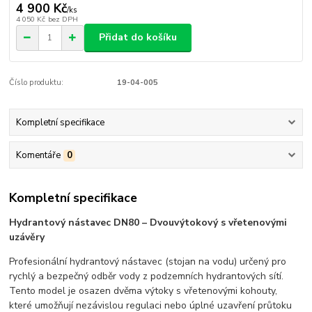
4 900 Kč
/
ks
4 050 Kč
bez DPH
Přidat do košíku
Číslo produktu:
19-04-005
Kompletní specifikace
Komentáře
0
Kompletní specifikace
Hydrantový nástavec DN80 – Dvouvýtokový s vřetenovými
uzávěry
Profesionální hydrantový nástavec (stojan na vodu) určený pro
rychlý a bezpečný odběr vody z podzemních hydrantových sítí.
Tento model je osazen dvěma výtoky s vřetenovými kohouty,
které umožňují nezávislou regulaci nebo úplné uzavření průtoku