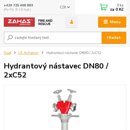
0
ks
+420 725 408 883
CZK
za
0 Kč
(Po-Pá, 8-16 hod.)
Menu
Hledat
Úvod
19. Armatury
Hydrantový nástavec DN80 / 2xC52
Hydrantový nástavec DN80 /
2xC52