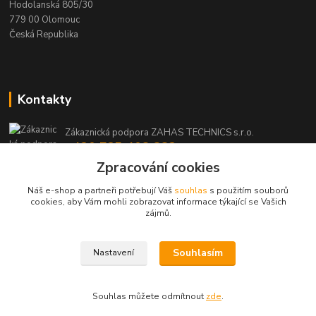
Hodolanská 805/30
779 00 Olomouc
Česká Republika
Kontakty
Zákaznická podpora ZAHAS TECHNICS s.r.o.
+420 725 408 883
(Po-Pá, 8-16 hod.)
Zpracování cookies
Náš e-shop a partneři potřebují Váš
souhlas
s použitím souborů
info@zahas-technics.eu
cookies, aby Vám mohli zobrazovat informace týkající se Vašich
zájmů.
Souhlasím
Nastavení
© ZAHAS TECHNICS s.r.o. 2023
Souhlas můžete odmítnout
zde
.
Vytvořeno na
Eshop-rychle.cz