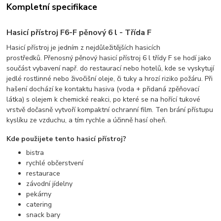
Kompletní specifikace
Hasicí přístroj F6-F pěnový 6 l - Třída F
Hasicí přístroj je jedním z nejdůležitějších hasicích
prostředků. Přenosný pěnový hasicí přístroj 6 l třídy F se hodí jako
součást vybavení např. do restaurací nebo hotelů, kde se vyskytují
jedlé rostlinné nebo živočišní oleje, či tuky a hrozí riziko požáru. Při
hašení dochází ke kontaktu hasiva (voda + přidaná zpěňovací
látka) s olejem k chemické reakci, po které se na hořící tukové
vrstvě dočasně vytvoří kompaktní ochranní film. Ten brání přístupu
kyslíku ze vzduchu, a tím rychle a účinně hasí oheň.
Kde použijete tento hasicí přístroj?
bistra
rychlé občerstvení
restaurace
závodní jídelny
pekárny
catering
snack bary