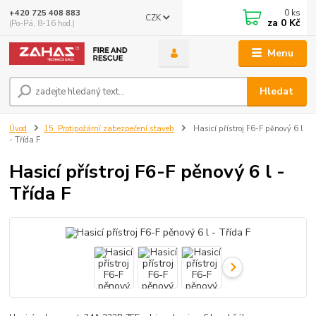
0
ks
+420 725 408 883
CZK
za
0 Kč
(Po-Pá, 8-16 hod.)
Menu
Hledat
Úvod
15. Protipožární zabezpečení staveb
Hasicí přístroj F6-F pěnový 6 l
- Třída F
Hasicí přístroj F6-F pěnový 6 l -
Třída F