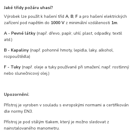
Jaké třídy požáru uhasí?
Výrobek lze použít k hašení tříd
A
,
B
,
F
a pro hašení elektrických
zařízení pod napětím do
1000 V
z minimální vzdálenosti
1m
.
A - Pevné látky
(např. dřevo, papír, uhlí, plast, odpadky, textil
atd.)
B - Kapaliny
(např. pohonné hmoty, lepidla, laky, alkohol,
rozpouštědla)
F -
Tuky
(např. oleje a tuky používané při smažení, např. rostlinný
nebo slunečnicový olej.)
Upozornění:
Přístroj je vyroben v souladu s evropskými normami a certifikován
dle normy EN3.
Přístroj je pod stálým tlakem, který je možno sledovat z
nainstalovaného manometru.