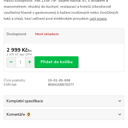
Hasicí schopnost: 34A 233B 75F; objem hasiva: 6 l; s držákem a
manometrem; vhodný do kuchyní, restaurací a hotelů (všeobecně
využitelný hlavně v gastronomii) k hašení rostlinných nebo živočišných
tuků a olejů; hasí zařízení pod elektrickým proudem
celý popis
Dostupnost
Není skladem
2 999 Kč
/
ks
2 479 Kč
bez DPH
Přidat do košíku
Číslo produktu:
15-01-05-006
EAN kód:
8594158870377
Kompletní specifikace
Komentáře
0