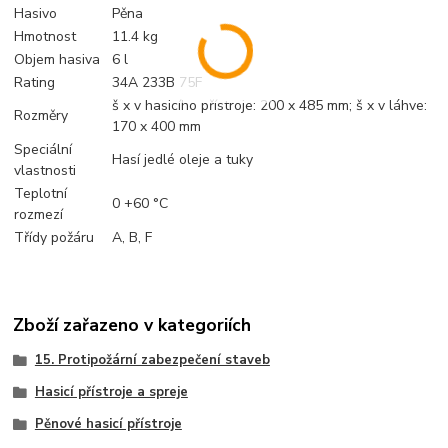
Hasivo
Pěna
Hmotnost
11.4 kg
Objem hasiva
6 l
Rating
34A 233B 75F
š x v hasicího přístroje: 200 x 485 mm; š x v láhve:
Rozměry
170 x 400 mm
Speciální
Hasí jedlé oleje a tuky
vlastnosti
Teplotní
0 +60 °C
rozmezí
Třídy požáru
A, B, F
Zboží zařazeno v kategoriích
15. Protipožární zabezpečení staveb
Hasicí přístroje a spreje
Pěnové hasicí přístroje