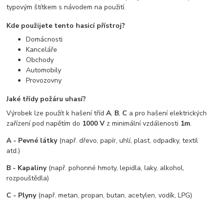
typovým štítkem s návodem na použití.
Kde použijete tento hasicí přístroj?
Domácnosti
Kanceláře
Obchody
Automobily
Provozovny
Jaké třídy požáru uhasí?
Výrobek lze použít k hašení tříd
A
,
B
,
C
a pro hašení elektrických
zařízení pod napětím do
1000 V
z minimální vzdálenosti
1m
.
A - Pevné látky
(např. dřevo, papír, uhlí, plast, odpadky, textil
atd.)
B - Kapaliny
(např. pohonné hmoty, lepidla, laky, alkohol,
rozpouštědla)
C - Plyny
(např. metan, propan, butan, acetylen, vodík, LPG)