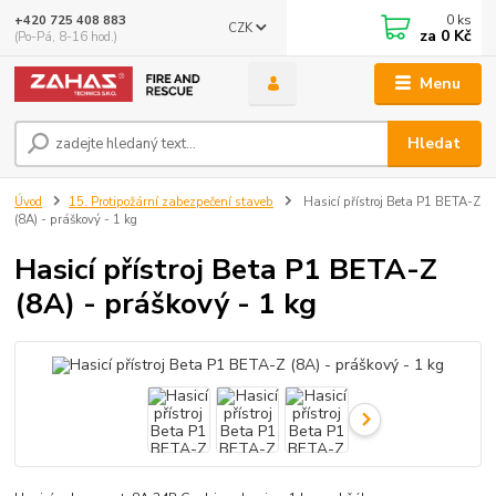
0
ks
+420 725 408 883
CZK
za
0 Kč
(Po-Pá, 8-16 hod.)
Menu
Hledat
Úvod
15. Protipožární zabezpečení staveb
Hasicí přístroj Beta P1 BETA-Z
(8A) - práškový - 1 kg
Hasicí přístroj Beta P1 BETA-Z
(8A) - práškový - 1 kg