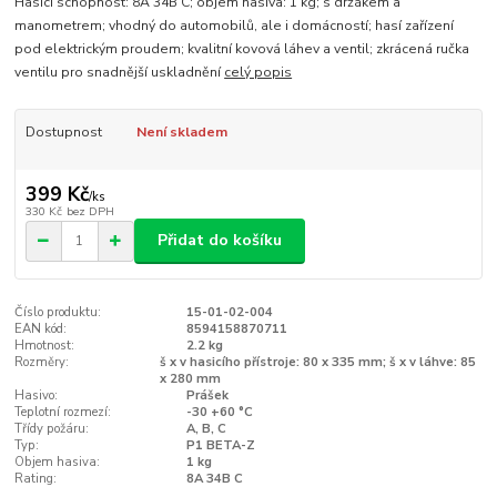
Hasicí schopnost: 8A 34B C; objem hasiva: 1 kg; s držákem a
manometrem; vhodný do automobilů, ale i domácností; hasí zařízení
pod elektrickým proudem; kvalitní kovová láhev a ventil; zkrácená ručka
ventilu pro snadnější uskladnění
celý popis
Dostupnost
Není skladem
399 Kč
/
ks
330 Kč
bez DPH
Přidat do košíku
Číslo produktu:
15-01-02-004
EAN kód:
8594158870711
Hmotnost:
2.2 kg
Rozměry:
š x v hasicího přístroje: 80 x 335 mm; š x v láhve: 85
x 280 mm
Hasivo:
Prášek
Teplotní rozmezí:
-30 +60 °C
Třídy požáru:
A, B, C
Typ:
P1 BETA-Z
Objem hasiva:
1 kg
Rating:
8A 34B C