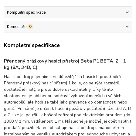
Kompletní specifikace
Komentáře
0
Kompletní specifikace
Přenosný práškový hasicí přístroj Beta P1 BETA-Z - 1
kg (8A, 34B, C)
Hasicí přístroj je jedním z nejdůležitějších hasicích prostředků.
Přenosný práškový hasicí přístroj 1 kg je, co se týče rozměrů,
dostatečně malý, a proto dobře uskladnitelný. Díky těmto
vlastnostem je oblíbenou součástí vybavení menších i větších
automobilů, ale hodí se také jako prevence do domácností nebo
garáží. Primárně je určen k hašení požáru v počáteční fázi, tříd A, B
a C. Lze jej použít i k hašení zařízení pod elektrickým proudem (do
1000 V z min. vzdálenosti 1 m). Následně je možné jej opět naplnit
pro další použití. Balení obsahuje hasicí přístroj s manometrem
instalovaným na ventilu, autodržákem pro jednoduché uchycení a