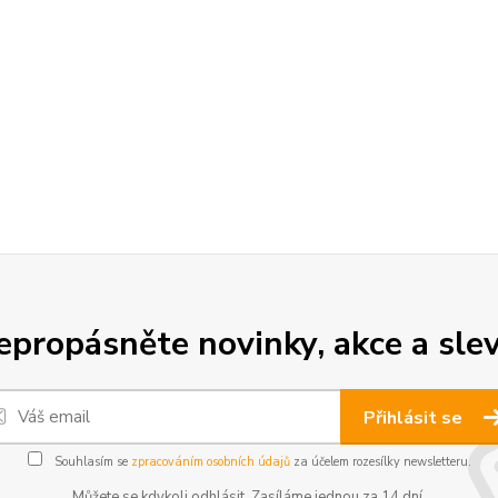
epropásněte novinky, akce a slev
Přihlásit se
Souhlasím se
zpracováním osobních údajů
za účelem rozesílky newsletteru.
Můžete se kdykoli odhlásit. Zasíláme jednou za 14 dní.