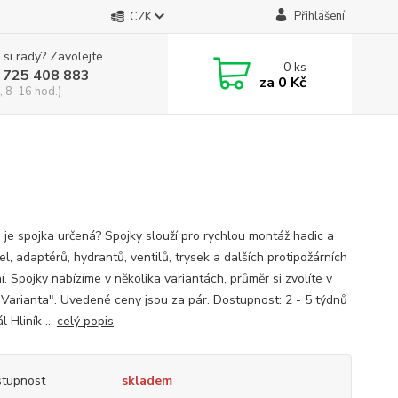
Přihlášení
CZK
 si rady? Zavolejte.
0
ks
 725 408 883
za
0 Kč
, 8-16 hod.)
 je spojka určená? Spojky slouží pro rychlou montáž hadic a
l, adaptérů, hydrantů, ventilů, trysek a dalších protipožárních
í. Spojky nabízíme v několika variantách, průměr si zvolíte v
Varianta". Uvedené ceny jsou za pár. Dostupnost: 2 - 5 týdnů
l Hliník ...
celý popis
tupnost
skladem