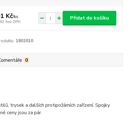
1 Kč
/
ks
Přidat do košíku
 Kč
bez DPH
roduktu:
1802010
Komentáře
0
ilů, trysek a dalších protipožárních zařízení. Spojky
né ceny jsou za pár.