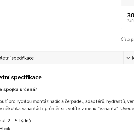
30
249
Číslo p
etní specifikace
tní specifikace
e spojka určená?
ouží pro rychlou montáž hadic a čerpadel, adaptérů, hydrantů, vent
v několika variantách, průměr si zvolíte v menu "Varianta". Uvede
st:
2 - 5 týdnů
Hliník