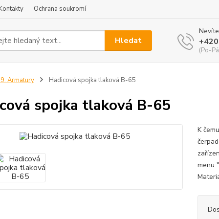
Kontakty
Ochrana soukromí
Nevíte
Hledat
+420
(Po-Pá
9. Armatury
Hadicová spojka tlaková B-65
cová spojka tlaková B-65
K čemu
čerpade
zařízen
menu "
Materiá
Dos