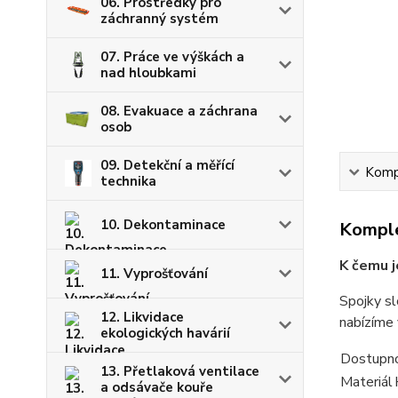
06. Prostředky pro
záchranný systém
07. Práce ve výškách a
nad hloubkami
08. Evakuace a záchrana
osob
09. Detekční a měřící
Kompl
technika
10. Dekontaminace
Komple
K čemu j
11. Vyprošťování
Spojky sl
12. Likvidace
nabízíme 
ekologických havárií
Dostupno
13. Přetlaková ventilace
Materiál
a odsávače kouře