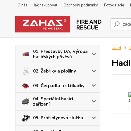
O nás
Jak nakupovat
Obchodní podmínky
Fotogalerie
Úvod
1
01. Přestavby DA, Výroba
hasičských přívěsů
Hadi
02. Žebříky a plošiny
03. Čerpadla a stříkačky
04. Speciální hasicí
zařízení
05. Protiplynová služba