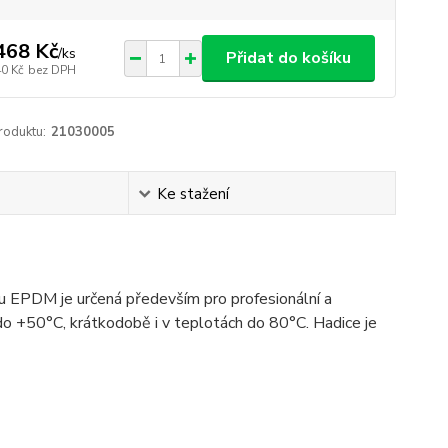
468 Kč
/
ks
Přidat do košíku
40 Kč
bez DPH
roduktu:
21030005
Ke stažení
 EPDM je určená především pro profesionální a
 do +50°C, krátkodobě i v teplotách do 80°C. Hadice je