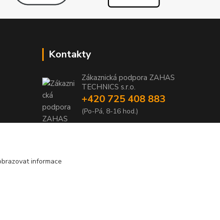
Kontakty
Zákaznická podpora ZAHAS
TECHNICS s.r.o.
+420 725 408 883
1
(Po-Pá, 8-16 hod.)
1
info@zahas-technics.eu
obrazovat informace