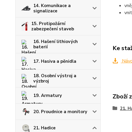
vně
14. Komunikace a
signalizace
vni
15. Protipožární
zabezpečení staveb
16. Hašení lithiových
baterií
Ke sta
Náv
17. Hasiva a pěnidla
18. Osobní výstroj a
výzbroj
19. Armatury
Zboží 
21. H
20. Proudnice a monitory
21. Hadice