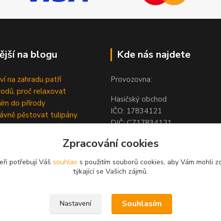
ější na blogu
Kde nás najdete
ví na zahradu patří
Provozovna:
odů, proč relaxovat
Hasičský obchod
ím do přírody
IČO: 1783412
rávně pěstovat tulipány
DIČ: CZ1783412
ně generovaný článek
Hodolanská 805/30
Zpracování cookies
779 00 Olomouc
Česká Republika
eři potřebují Váš
souhlas
s použitím souborů cookies, aby Vám mohli z
týkající se Vašich zájmů.
Souhlasím
Nastavení