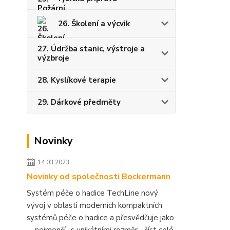
26. Školení a výcvik
27. Údržba stanic, výstroje a
výzbroje
28. Kyslíkové terapie
29. Dárkové předměty
Novinky
14.03.2023
Novinky od společnosti Bockermann
Systém péče o hadice TechLine nový
vývoj v oblasti moderních kompaktních
systémů péče o hadice a přesvědčuje jako
.... nejmenší -s unikátními rozměr...
číst celé