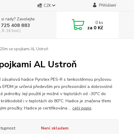
Přihlášení
CZK
 si rady? Zavolejte.
0
ks
 725 408 883
za
0 Kč
, 8-16 hod.)
20m se spojkami AL Ustroň
pojkami AL Ustroň
í zásahová hadice Pyrotex PES-R s tenkostěnnou pryžovou
u EPDM je určená především pro profesionální a dobrovolné
é jednotky. Její použití je možné v teplotách od -30°C do
 krátkodobě i v teplotách do 80°C. Hadice je značena třemi
mi proužky. Hadice je certifikována ...
celý popis
tupnost
Není skladem