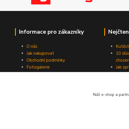
Informace pro zákazníky
Nejčten
O nás
Kutilst
Jak nakupovat
10 dův
Obchodní podmínky
chozen
Fotogalerie
Jak sp
Kontakty
Náhod
Blog
Náš e-shop a partn