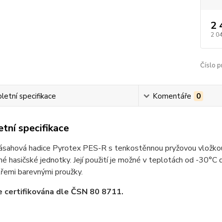
2 
2 0
Číslo p
etní specifikace
Komentáře
0
tní specifikace
zásahová hadice Pyrotex PES-R s tenkostěnnou pryžovou vložkou
é hasičské jednotky. Její použití je možné v teplotách od -30°C
řemi barevnými proužky.
e certifikována dle ČSN 80 8711.