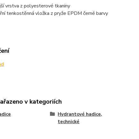
jší vrstva z polyesterové tkaniny
třní tenkostěnná vložka z pryže EPDM černé barvy
žení
od
zařazeno v kategoriích
adice
Hydrantové hadice,
technické