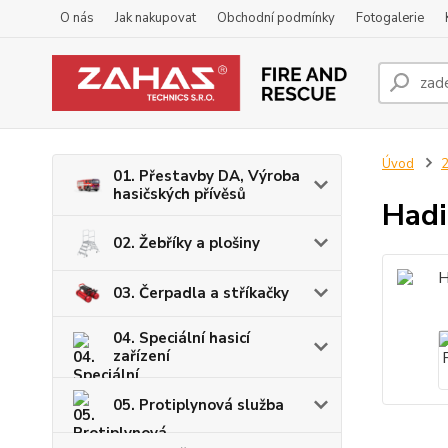
O nás
Jak nakupovat
Obchodní podmínky
Fotogalerie
Úvod
2
01. Přestavby DA, Výroba
hasičských přívěsů
Hadi
02. Žebříky a plošiny
03. Čerpadla a stříkačky
04. Speciální hasicí
zařízení
05. Protiplynová služba