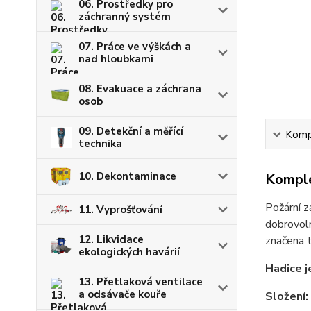
06. Prostředky pro
záchranný systém
07. Práce ve výškách a
nad hloubkami
08. Evakuace a záchrana
osob
09. Detekční a měřící
Kompl
technika
10. Dekontaminace
Komple
Požární 
11. Vyprošťování
dobrovoln
12. Likvidace
značena t
ekologických havárií
Hadice j
13. Přetlaková ventilace
a odsávače kouře
Složení: