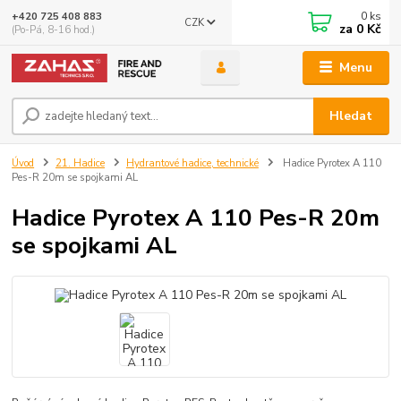
0
ks
+420 725 408 883
CZK
za
0 Kč
(Po-Pá, 8-16 hod.)
Menu
Hledat
Úvod
21. Hadice
Hydrantové hadice, technické
Hadice Pyrotex A 110
Pes-R 20m se spojkami AL
Hadice Pyrotex A 110 Pes-R 20m
se spojkami AL