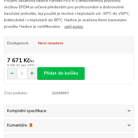
Požární zásahová hadice Pyrotex PES-R s tenkostěnnou pryžovou
vložkou EPDM je určená především pro profesionální a dobrovolné
hasičské jednotky. Její použití je možné v teplotách od -30°C do +50°C,
krátkodobě i v teplotách do 80°C. Hadice je značena třemi barevnými
proužky. Hadice je certifikována ...
celý popis
Dostupnost
Není skladem
7 671 Kč
/
ks
6 340 Kč
bez DPH
Přidat do košíku
Číslo produktu:
21030007
Kompletní specifikace
Komentáře
0