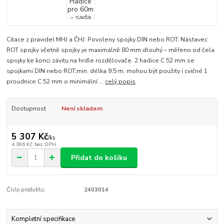
Citace z pravidel MHJ a ČHJ: Povoleny spojky DIN nebo ROT. Nástavec
ROT spojky včetně spojky je maximálně 80 mm dlouhý – měřeno od čela
spojky ke konci závitu na hrdle rozdělovače. 2 hadice C 52 mm se
spojkami DIN nebo ROT,min. délka 9,5 m, mohou být použity i cvičné 1
proudnice C 52 mm o minimální ...
celý popis
Dostupnost
Není skladem
5 307 Kč
/
ks
4 386 Kč
bez DPH
Přidat do košíku
Číslo produktu:
2403014
Kompletní specifikace