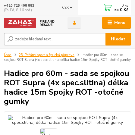
0
ks
+420 725 408 883
CZK
za
0 Kč
(Po-Pá, 8-16 hod.)
Menu
Hledat
Úvod
25. Požární sport a fyzická příprava
Hadice pro 60m - sada se
spojkou ROT Supra (4x spec.slitina) délka hadice 15m Spojky ROT -otočné gumky
Hadice pro 60m - sada se spojkou
ROT Supra (4x spec.slitina) délka
hadice 15m Spojky ROT -otočné
gumky