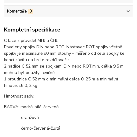
Komentáře
0
Kompletní specifikace
Citace z pravidel MHJ a ČHJ:
Povoleny spojky DIN nebo ROT. Nástavec ROT spojky včetně
spojky je maximálně 80 mm dlouhý – měřeno od čela spojky ke
konci závitu na hrdle rozdělovače.
2 hadice C 52 mm se spojkami DIN nebo ROT,min. délka 9,5 m,
mohou být použity i cvičné
1 proudnice C 52 mm o minimální délce 0, 25 m a minimální
hmotnosti 0, 2 kg
Hmotnost sady:
BARVA: modrá-bílá-červená
oranžová
černo-červená-žlutá