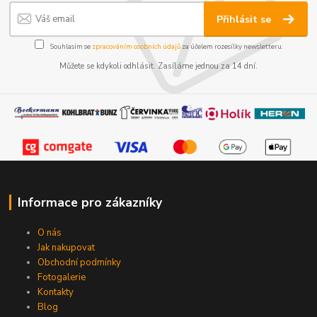
Přihlásit se
Souhlasím se
zpracováním osobních údajů
za účelem rozesílky newsletteru.
Můžete se kdykoli odhlásit. Zasíláme jednou za 14 dní.
Informace pro zákazníky
O nás
Jak nakupovat
Obchodní podmínky
Fotogalerie
Kontakty
Blog