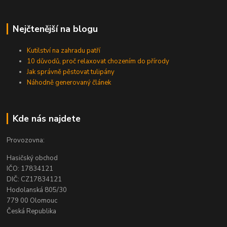
Nejčtenější na blogu
Kutilství na zahradu patří
10 důvodů, proč relaxovat chozením do přírody
Jak správně pěstovat tulipány
Náhodně generovaný článek
Kde nás najdete
Provozovna:
Hasičský obchod
IČO: 17834121
DIČ: CZ17834121
Hodolanská 805/30
779 00 Olomouc
Česká Republika