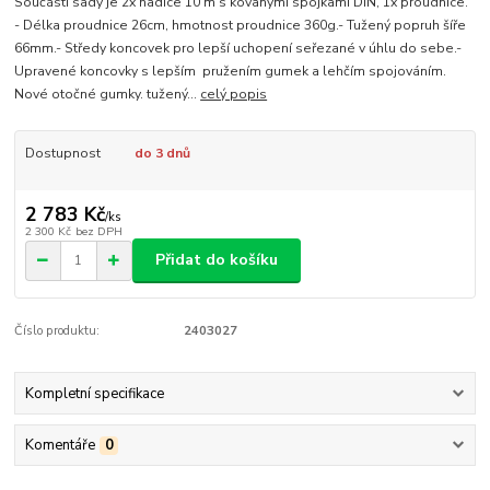
Součástí sady je 2x hadice 10 m s kovanými spojkami DIN, 1x proudnice.
- Délka proudnice 26cm, hmotnost proudnice 360g.- Tužený popruh šíře
66mm.- Středy koncovek pro lepší uchopení seřezané v úhlu do sebe.-
Upravené koncovky s lepším pružením gumek a lehčím spojováním.
Nové otočné gumky. tužený...
celý popis
Dostupnost
do 3 dnů
2 783 Kč
/
ks
2 300 Kč
bez DPH
Přidat do košíku
Číslo produktu:
2403027
Kompletní specifikace
Komentáře
0