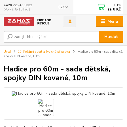
0
ks
+420 725 408 883
CZK
za
0 Kč
(Po-Pá, 8-16 hod.)
Menu
Hledat
Úvod
25. Požární sport a fyzická příprava
Hadice pro 60m - sada dětská,
spojky DIN kované, 10m
Hadice pro 60m - sada dětská,
spojky DIN kované, 10m