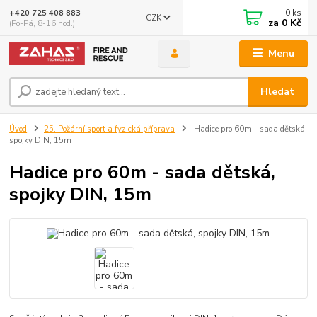
0
ks
+420 725 408 883
CZK
za
0 Kč
(Po-Pá, 8-16 hod.)
Menu
Hledat
Úvod
25. Požární sport a fyzická příprava
Hadice pro 60m - sada dětská,
spojky DIN, 15m
Hadice pro 60m - sada dětská,
spojky DIN, 15m