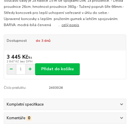
Součástí sady je 2x hadice 15 m se spojkami DIN, 1x proudnice. - Délka
proudnice 26cm, hmotnost proudnice 360g.- Tužený popruh šíře 66mm.-
Středy koncovek pro lepší uchopení seřezané v úhlu do sebe.-
Upravené koncovky s lepším pružením gumek a lehčím spojováním.
BARVA: modrá-bílá-červená ...
celý popis
Dostupnost
do 3 dnů
3 445 Kč
/
ks
2 847 Kč
bez DPH
Přidat do košíku
Číslo produktu:
2403026
Kompletní specifikace
Komentáře
0